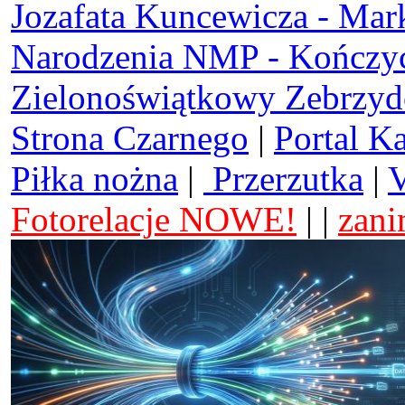
Jozafata Kuncewicza - Mar
Narodzenia NMP - Kończy
Zielonoświątkowy Zebrzy
Strona Czarnego
|
Portal K
Piłka nożna
|
Przerzutka
|
V
Fotorelacje NOWE!
| |
zani