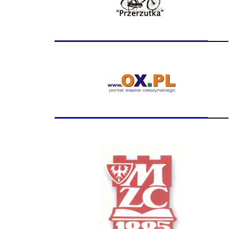
_______________
__
_______________
__