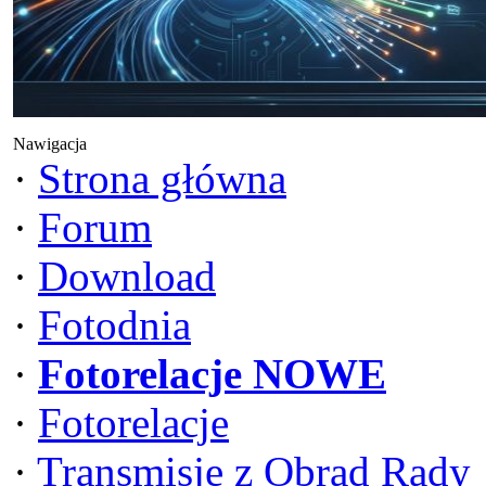
Nawigacja
·
Strona główna
·
Forum
·
Download
·
Fotodnia
·
Fotorelacje NOWE
·
Fotorelacje
·
Transmisje z Obrad Rady