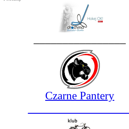
________________
Czarne Pantery
_________________