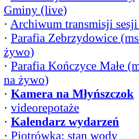
Gminy (live)
·
Archiwum transmisji sesj
·
Parafia Zebrzydowice (ms
żywo)
·
Parafia Kończyce Małe (
na żywo)
·
Kamera na Młyńszczok
·
videorepotaże
·
Kalendarz wydarzeń
·
Piotrówka: stan wody