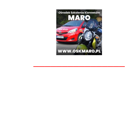
________________