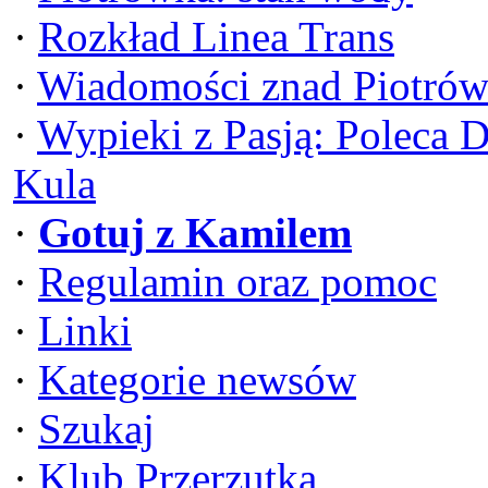
·
Rozkład Linea Trans
·
Wiadomości znad Piotrów
·
Wypieki z Pasją: Poleca 
Kula
·
Gotuj z Kamilem
·
Regulamin oraz pomoc
·
Linki
·
Kategorie newsów
·
Szukaj
·
Klub Przerzutka