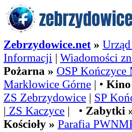
Zebrzydowice.net
»
Urząd
Informacji
|
Wiadomości zn
Pożarna »
OSP Kończyce 
Marklowice Górne
| •
Kino
ZS Zebrzydowice
|
SP Koń
|
ZS Kaczyce
| •
Zabytki 
Kościoły »
Parafia PWNMP