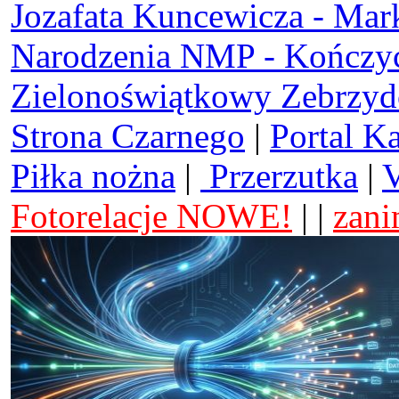
Jozafata Kuncewicza - Mar
Narodzenia NMP - Kończy
Zielonoświątkowy Zebrzy
Strona Czarnego
|
Portal K
Piłka nożna
|
Przerzutka
|
V
Fotorelacje NOWE!
| |
zani