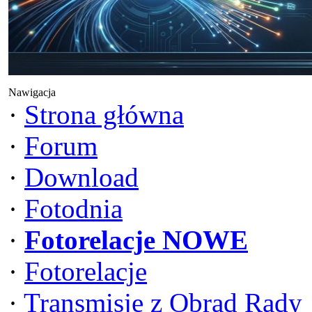
Nawigacja
·
Strona główna
·
Forum
·
Download
·
Fotodnia
·
Fotorelacje NOWE
·
Fotorelacje
·
Transmisje z Obrad Rady