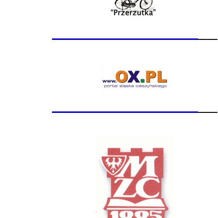
_______________
__
_______________
__