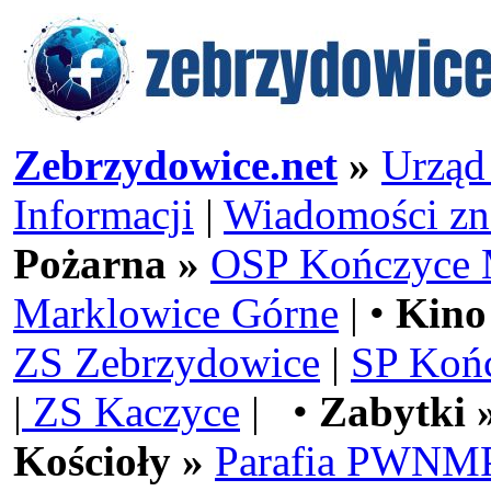
Zebrzydowice.net
»
Urząd
Informacji
|
Wiadomości zn
Pożarna »
OSP Kończyce 
Marklowice Górne
| •
Kino
ZS Zebrzydowice
|
SP Koń
|
ZS Kaczyce
| •
Zabytki 
Kościoły »
Parafia PWNMP