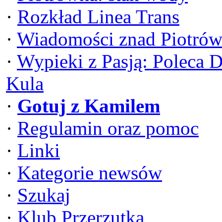
·
Rozkład Linea Trans
·
Wiadomości znad Piotrów
·
Wypieki z Pasją: Poleca 
Kula
·
Gotuj z Kamilem
·
Regulamin oraz pomoc
·
Linki
·
Kategorie newsów
·
Szukaj
·
Klub Przerzutka