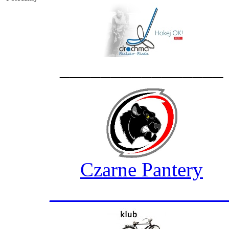
________________
Czarne Pantery
_________________