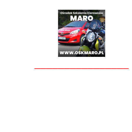
________________