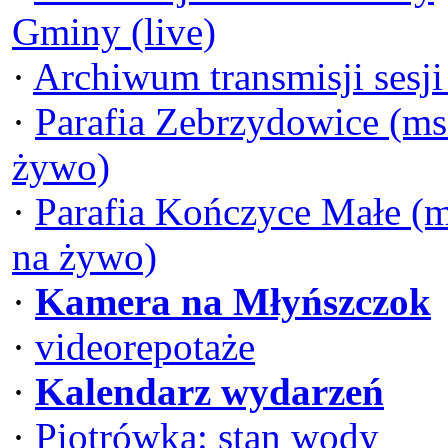
Gminy (live)
·
Archiwum transmisji sesj
·
Parafia Zebrzydowice (ms
żywo)
·
Parafia Kończyce Małe (
na żywo)
·
Kamera na Młyńszczok
·
videorepotaże
·
Kalendarz wydarzeń
·
Piotrówka: stan wody