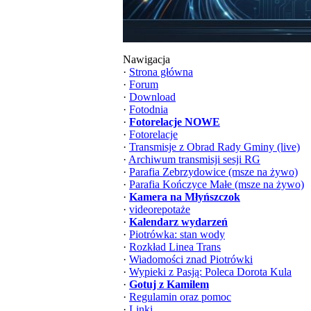
Nawigacja
·
Strona główna
·
Forum
·
Download
·
Fotodnia
·
Fotorelacje NOWE
·
Fotorelacje
·
Transmisje z Obrad Rady Gminy (live)
·
Archiwum transmisji sesji RG
·
Parafia Zebrzydowice (msze na żywo)
·
Parafia Kończyce Małe (msze na żywo)
·
Kamera na Młyńszczok
·
videorepotaże
·
Kalendarz wydarzeń
·
Piotrówka: stan wody
·
Rozkład Linea Trans
·
Wiadomości znad Piotrówki
·
Wypieki z Pasją: Poleca Dorota Kula
·
Gotuj z Kamilem
·
Regulamin oraz pomoc
·
Linki