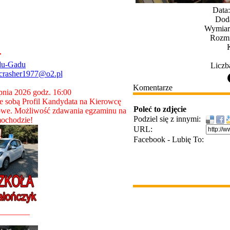
Data
Dod
Wymiary
Rozmi
du-Gadu
Liczb
crasher1977@o2.pl
Komentarze
rpnia 2026 godz. 16:00
 sobą Profil Kandydata na Kierowcę
Poleć to zdjęcie
owe. Możliwość zdawania egzaminu na
Podziel się z innymi:
ochodzie!
URL:
Facebook - Lubię To:
________