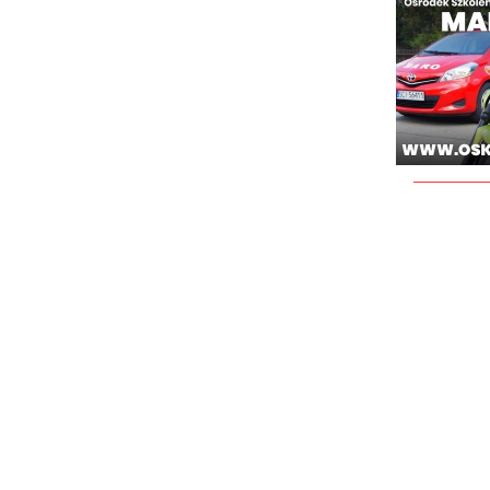
________