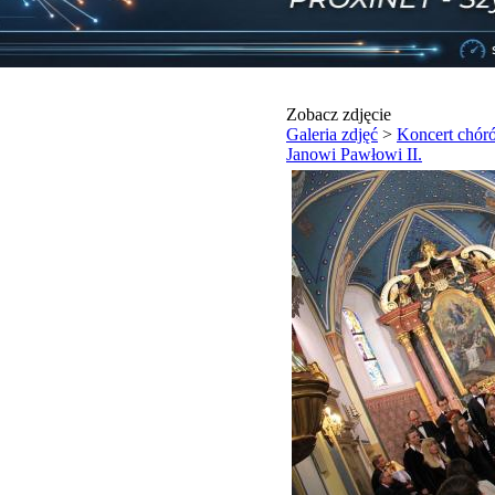
Zobacz zdjęcie
Galeria zdjęć
>
Koncert chór
Janowi Pawłowi II.