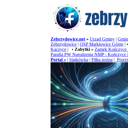
Zebrzydowice.net
»
Urząd Gminy
|
Gminn
Zebrzydowice
|
OSP Marklowice Górne
| 
Kaczyce
| •
Zabytki »
Zamek Kończyce 
Parafia PW Narodzenia NMP - Kończyce 
Portal »
|
Siatkówka
|
Piłka nożna
|
Przerz