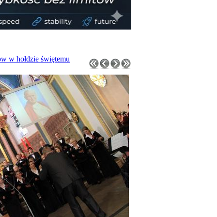
ów w hołdzie świętemu