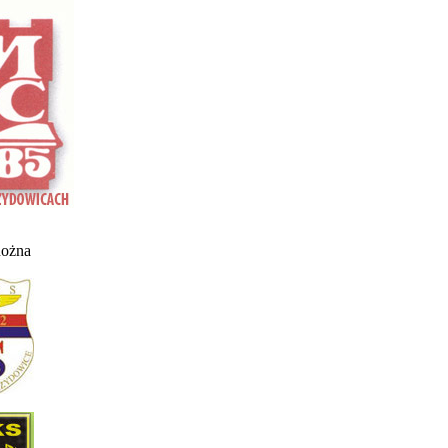
nożna