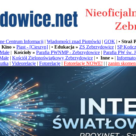
e Centrum Informacji
|
Wiadomości znad Piotrówki
|
GOK
| •
Straż 
•
Kino »
Piast - [Cieszyn]
| •
Edukacja »
ZS Zebrzydowice
|
SP Kończ
Małe
|
Kościoły »
Parafia PWNMP - Zebrzydowice
|
Parafia PW św. 
Małe
|
Kościół Zielonoświątkowy Zebrzydowice
| •
Inne »
|
Informato
utka
|
Videorelacje
|
Fotorelacje
|
Fotorelacje NOWE!
| |
zanim skoment