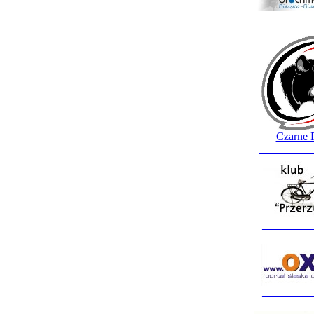
________
Czarne 
_________
_________
_________