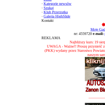
·
Kategorie newsów
·
Szukaj
·
Klub Przerzutka
·
Galeria HighSlide
Kontakt
Moje Ga
nr: 4559720
e-mail:
REKLAMA
Najbliższy kurs: 19 sie
UWAGA - Ważne!! Proszę przynieść ze
(PKK) wydany przez Starostwo Powiat
naszym sam
________