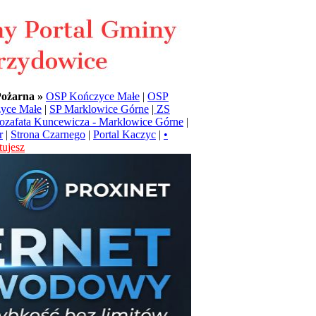
Pożarna »
OSP Kończyce Małe
|
OSP
yce Małe
|
SP Marklowice Górne
|
ZS
Jozafata Kuncewicza - Marklowice Górne
|
r
|
Strona Czarnego
|
Portal Kaczyc
|
•
ujesz