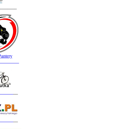
________
Pantery
_________
______
__
______
__