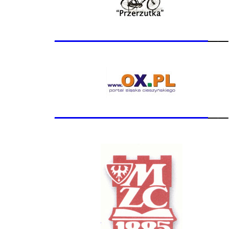
_______________
__
_______________
__