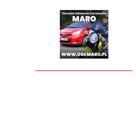
________________