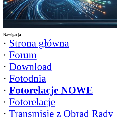
Nawigacja
·
Strona główna
·
Forum
·
Download
·
Fotodnia
·
Fotorelacje NOWE
·
Fotorelacje
·
Transmisje z Obrad Rady