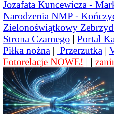
Jozafata Kuncewicza - Mar
Narodzenia NMP - Kończy
Zielonoświątkowy Zebrzy
Strona Czarnego
|
Portal K
Piłka nożna
|
Przerzutka
|
V
Fotorelacje NOWE!
| |
zani