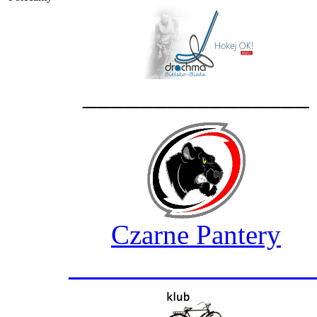
________________
Czarne Pantery
_________________