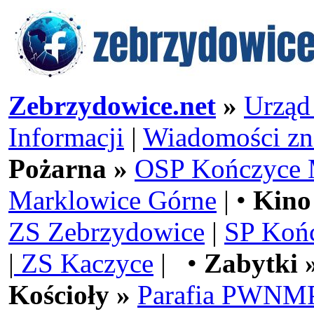
Zebrzydowice.net
»
Urząd
Informacji
|
Wiadomości zn
Pożarna »
OSP Kończyce 
Marklowice Górne
| •
Kino
ZS Zebrzydowice
|
SP Koń
|
ZS Kaczyce
| •
Zabytki 
Kościoły »
Parafia PWNMP