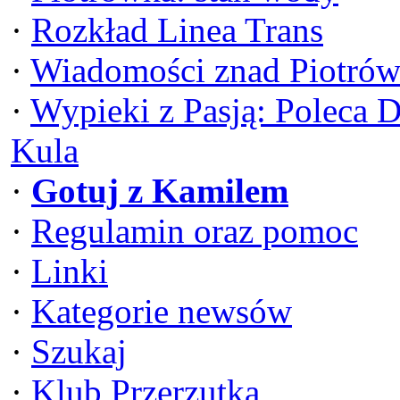
·
Rozkład Linea Trans
·
Wiadomości znad Piotrów
·
Wypieki z Pasją: Poleca 
Kula
·
Gotuj z Kamilem
·
Regulamin oraz pomoc
·
Linki
·
Kategorie newsów
·
Szukaj
·
Klub Przerzutka