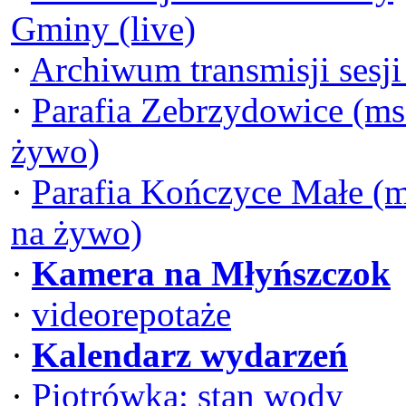
Gminy (live)
·
Archiwum transmisji sesj
·
Parafia Zebrzydowice (ms
żywo)
·
Parafia Kończyce Małe (
na żywo)
·
Kamera na Młyńszczok
·
videorepotaże
·
Kalendarz wydarzeń
·
Piotrówka: stan wody