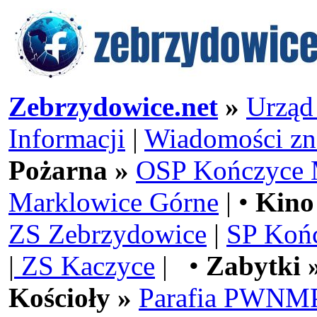
Zebrzydowice.net
»
Urząd
Informacji
|
Wiadomości zn
Pożarna »
OSP Kończyce 
Marklowice Górne
| •
Kino
ZS Zebrzydowice
|
SP Koń
|
ZS Kaczyce
| •
Zabytki 
Kościoły »
Parafia PWNMP