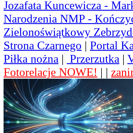
Jozafata Kuncewicza - Mar
Narodzenia NMP - Kończy
Zielonoświątkowy Zebrzy
Strona Czarnego
|
Portal K
Piłka nożna
|
Przerzutka
|
V
Fotorelacje NOWE!
| |
zani