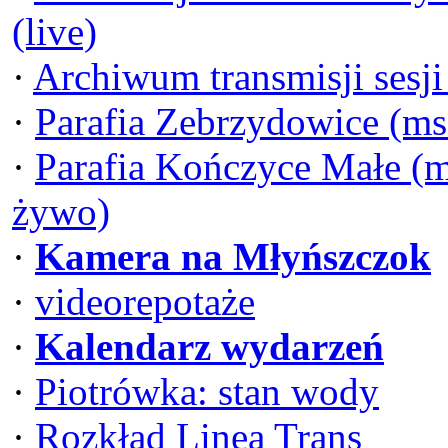
(live)
·
Archiwum transmisji sesj
·
Parafia Zebrzydowice (ms
·
Parafia Kończyce Małe (m
żywo)
·
Kamera na Młyńszczok
·
videorepotaże
·
Kalendarz wydarzeń
·
Piotrówka: stan wody
·
Rozkład Linea Trans