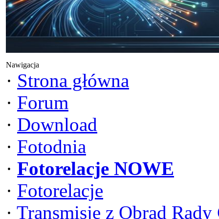
Nawigacja
·
Strona główna
·
Forum
·
Download
·
Fotodnia
·
Fotorelacje NOWE
·
Fotorelacje
·
Transmisje z Obrad Rady