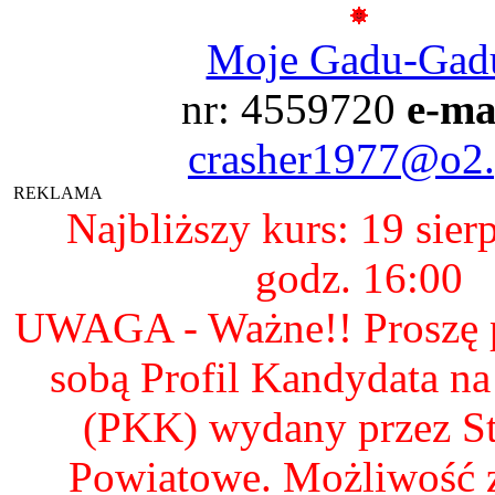
Moje Gadu-Gad
nr: 4559720
e-ma
crasher1977@o2.
REKLAMA
Najbliższy kurs: 19 sier
godz. 16:00
UWAGA - Ważne!! Proszę p
sobą Profil Kandydata n
(PKK) wydany przez S
Powiatowe. Możliwość 