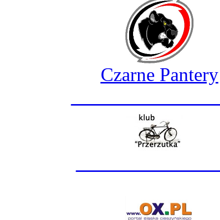
Czarne Pantery
_______________
______________