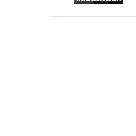
______________