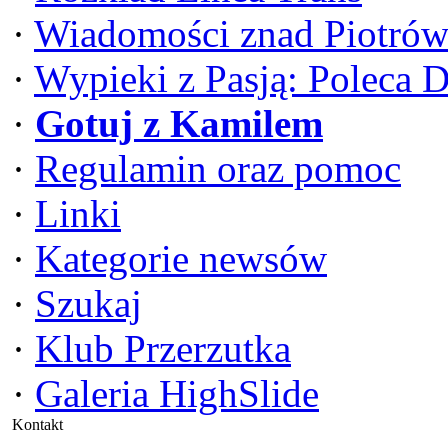
·
Wiadomości znad Piotrów
·
Wypieki z Pasją: Poleca 
·
Gotuj z Kamilem
·
Regulamin oraz pomoc
·
Linki
·
Kategorie newsów
·
Szukaj
·
Klub Przerzutka
·
Galeria HighSlide
Kontakt