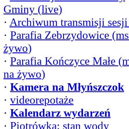
Gminy (live)
·
Archiwum transmisji sesj
·
Parafia Zebrzydowice (ms
żywo)
·
Parafia Kończyce Małe (
na żywo)
·
Kamera na Młyńszczok
·
videorepotaże
·
Kalendarz wydarzeń
·
Piotrówka: stan wody