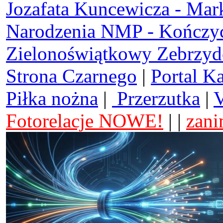
Jozafata Kuncewicza - Mar
Narodzenia NMP - Kończy
Zielonoświątkowy Zebrzy
Strona Czarnego
|
Portal K
Piłka nożna
|
Przerzutka
|
V
Fotorelacje NOWE!
| |
zani