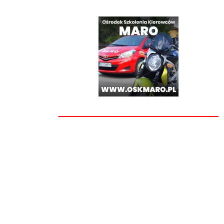
________________