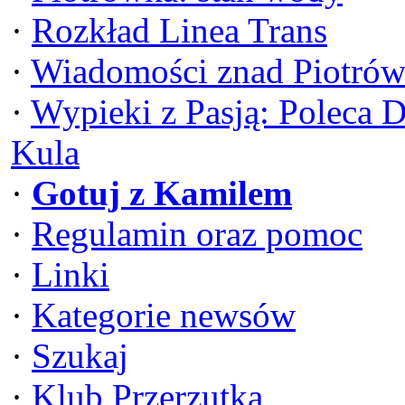
·
Rozkład Linea Trans
·
Wiadomości znad Piotrów
·
Wypieki z Pasją: Poleca 
Kula
·
Gotuj z Kamilem
·
Regulamin oraz pomoc
·
Linki
·
Kategorie newsów
·
Szukaj
·
Klub Przerzutka