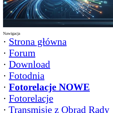
Nawigacja
·
Strona główna
·
Forum
·
Download
·
Fotodnia
·
Fotorelacje NOWE
·
Fotorelacje
·
Transmisje z Obrad Rady