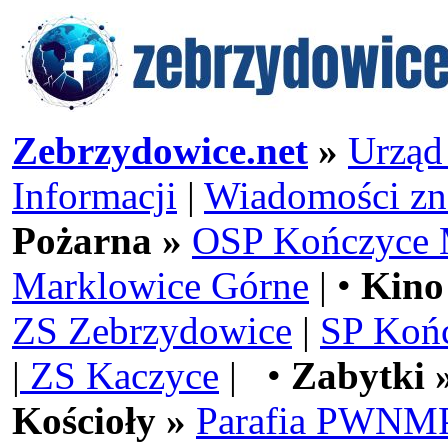
Zebrzydowice.net
»
Urząd
Informacji
|
Wiadomości zn
Pożarna »
OSP Kończyce 
Marklowice Górne
| •
Kino
ZS Zebrzydowice
|
SP Koń
|
ZS Kaczyce
| •
Zabytki 
Kościoły »
Parafia PWNMP