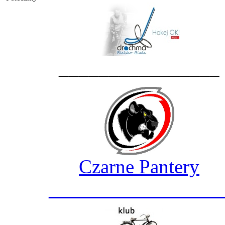
________________
Czarne Pantery
_________________