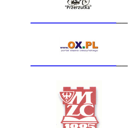
_______________
__
_______________
__