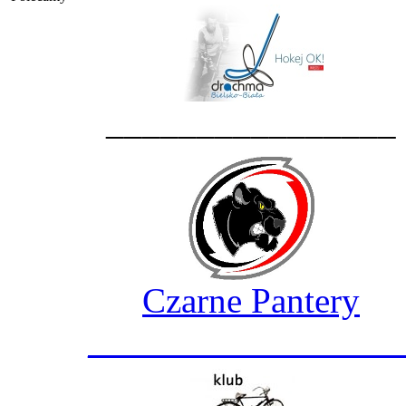
________________
Czarne Pantery
_________________