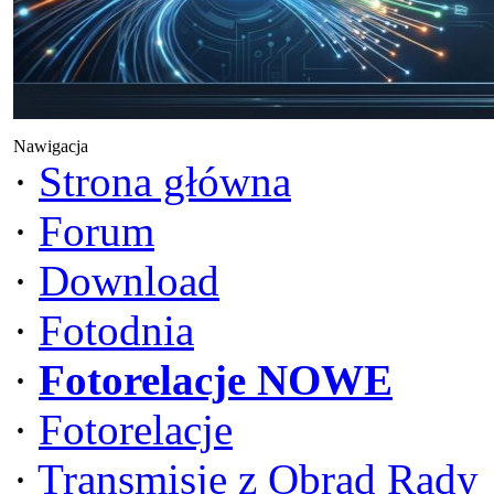
Nawigacja
·
Strona główna
·
Forum
·
Download
·
Fotodnia
·
Fotorelacje NOWE
·
Fotorelacje
·
Transmisje z Obrad Rady