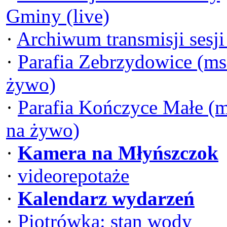
Gminy (live)
·
Archiwum transmisji sesj
·
Parafia Zebrzydowice (ms
żywo)
·
Parafia Kończyce Małe (
na żywo)
·
Kamera na Młyńszczok
·
videorepotaże
·
Kalendarz wydarzeń
·
Piotrówka: stan wody