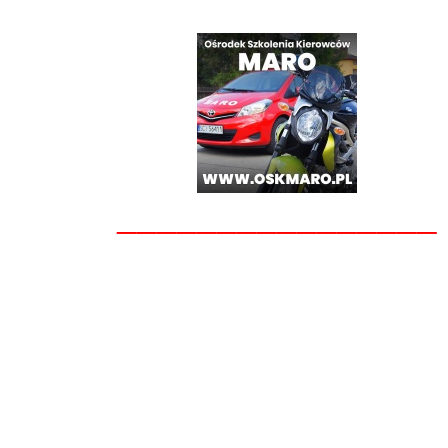
________________