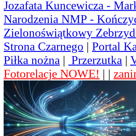
Jozafata Kuncewicza - Mar
Narodzenia NMP - Kończy
Zielonoświątkowy Zebrzy
Strona Czarnego
|
Portal K
Piłka nożna
|
Przerzutka
|
V
Fotorelacje NOWE!
| |
zani