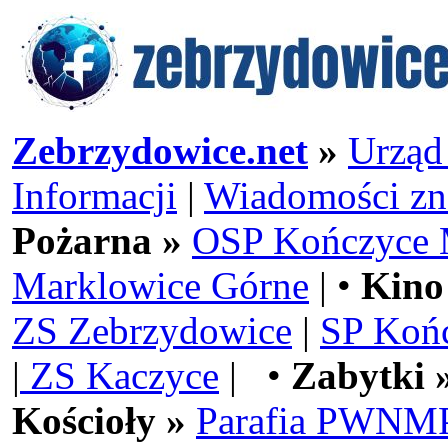
Zebrzydowice.net
»
Urząd
Informacji
|
Wiadomości zn
Pożarna »
OSP Kończyce 
Marklowice Górne
| •
Kino
ZS Zebrzydowice
|
SP Koń
|
ZS Kaczyce
| •
Zabytki 
Kościoły »
Parafia PWNMP