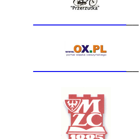
_______________
__
_______________
__