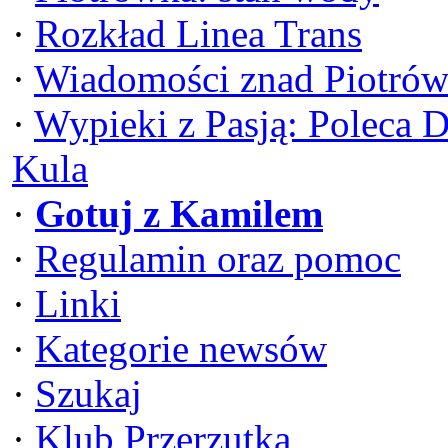
·
Rozkład Linea Trans
·
Wiadomości znad Piotrów
·
Wypieki z Pasją: Poleca 
Kula
·
Gotuj z Kamilem
·
Regulamin oraz pomoc
·
Linki
·
Kategorie newsów
·
Szukaj
·
Klub Przerzutka