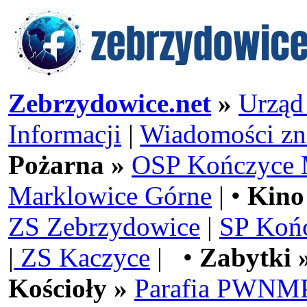
Zebrzydowice.net
»
Urząd
Informacji
|
Wiadomości zn
Pożarna »
OSP Kończyce 
Marklowice Górne
| •
Kino
ZS Zebrzydowice
|
SP Koń
|
ZS Kaczyce
| •
Zabytki 
Kościoły »
Parafia PWNMP