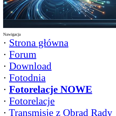
Nawigacja
·
Strona główna
·
Forum
·
Download
·
Fotodnia
·
Fotorelacje NOWE
·
Fotorelacje
·
Transmisje z Obrad Rady