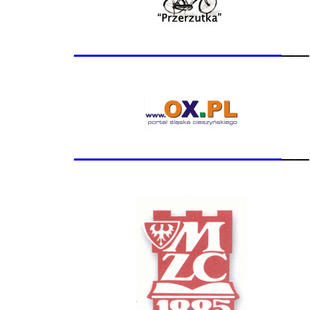
_______________
__
_______________
__