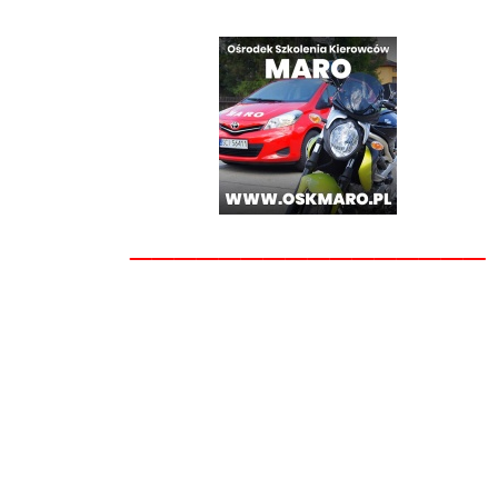
________________