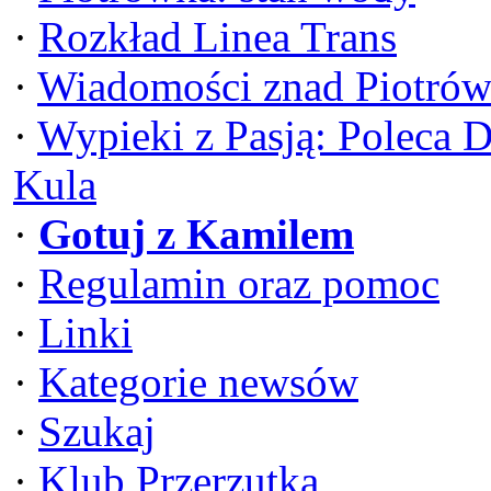
·
Rozkład Linea Trans
·
Wiadomości znad Piotrów
·
Wypieki z Pasją: Poleca 
Kula
·
Gotuj z Kamilem
·
Regulamin oraz pomoc
·
Linki
·
Kategorie newsów
·
Szukaj
·
Klub Przerzutka