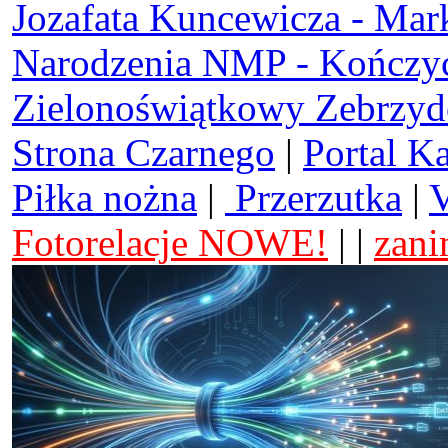
Jozafata Kuncewicza - Mar
Narodzenia NMP - Kończy
Zielonoświątkowy Zebrzy
Strona Czarnego
|
Portal K
Piłka nożna
|
Przerzutka
|
V
Fotorelacje NOWE!
| |
zani