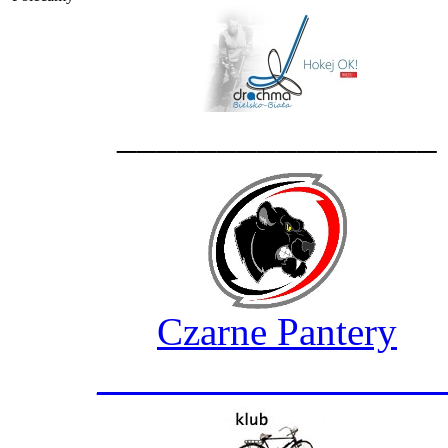
________________
Czarne Pantery
_________________