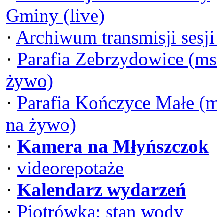
Gminy (live)
·
Archiwum transmisji sesj
·
Parafia Zebrzydowice (ms
żywo)
·
Parafia Kończyce Małe (
na żywo)
·
Kamera na Młyńszczok
·
videorepotaże
·
Kalendarz wydarzeń
·
Piotrówka: stan wody