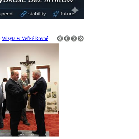
e
>
Wizyta w Veľké Rovné