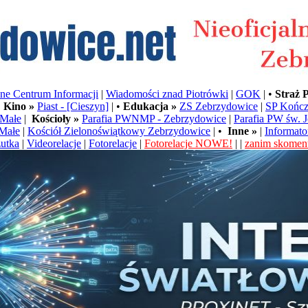
e Centrum Informacji
|
Wiadomości znad Piotrówki
|
GOK
| •
Straż 
•
Kino »
Piast - [Cieszyn]
| •
Edukacja »
ZS Zebrzydowice
|
SP Kończ
Małe
|
Kościoły »
Parafia PWNMP - Zebrzydowice
|
Parafia PW św. 
Małe
|
Kościół Zielonoświątkowy Zebrzydowice
| •
Inne »
|
Informato
utka
|
Videorelacje
|
Fotorelacje
|
Fotorelacje NOWE!
| |
zanim skoment