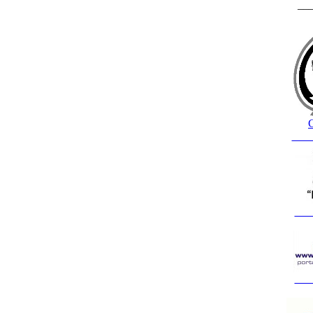
__
C
___
___
___