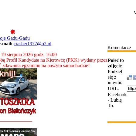
W
oje Gadu-Gadu
e-mail:
crasher1977@o2.pl
Komentarze
 19 sierpnia 2026 godz. 16:00
bą Profil Kandydata na Kierowcę (PKK) wydany przez
Poleć to
ć zdawania egzaminu na naszym samochodzie!
zdjęcie
Podziel
się z
innymi:
URL:
Facebook
- Lubię
To:
______________