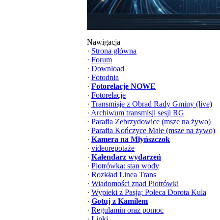
Nawigacja
·
Strona główna
·
Forum
·
Download
·
Fotodnia
·
Fotorelacje NOWE
·
Fotorelacje
·
Transmisje z Obrad Rady Gminy (live)
·
Archiwum transmisji sesji RG
·
Parafia Zebrzydowice (msze na żywo)
·
Parafia Kończyce Małe (msze na żywo)
·
Kamera na Młyńszczok
·
videorepotaże
·
Kalendarz wydarzeń
·
Piotrówka: stan wody
·
Rozkład Linea Trans
·
Wiadomości znad Piotrówki
·
Wypieki z Pasją: Poleca Dorota Kula
·
Gotuj z Kamilem
·
Regulamin oraz pomoc
·
Linki