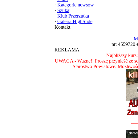
·
Kategorie newsów
·
Szukaj
·
Klub Przerzutka
·
Galeria HighSlide
Kontakt
M
nr: 4559720
REKLAMA
Najbliższy kurs:
UWAGA - Ważne!! Proszę przynieść ze so
Starostwo Powiatowe. Możliwoś
__