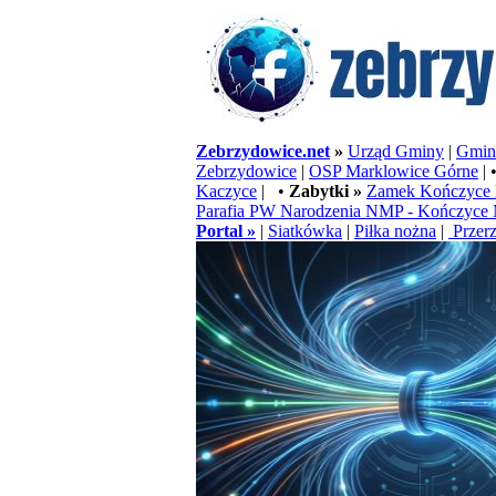
Zebrzydowice.net
»
Urząd Gminy
|
Gminn
Zebrzydowice
|
OSP Marklowice Górne
| 
Kaczyce
| •
Zabytki »
Zamek Kończyce 
Parafia PW Narodzenia NMP - Kończyce 
Portal »
|
Siatkówka
|
Piłka nożna
|
Przerz