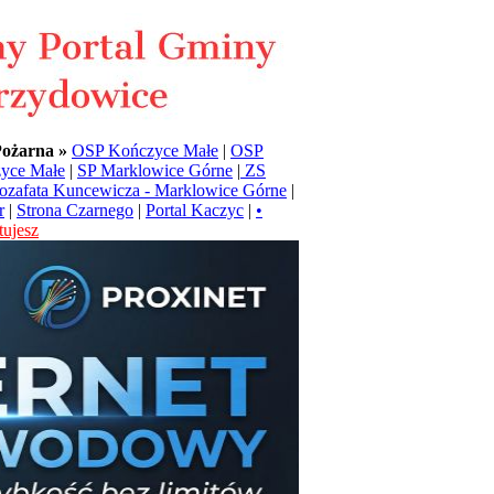
Pożarna »
OSP Kończyce Małe
|
OSP
yce Małe
|
SP Marklowice Górne
|
ZS
Jozafata Kuncewicza - Marklowice Górne
|
r
|
Strona Czarnego
|
Portal Kaczyc
|
•
ujesz