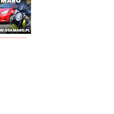
______________