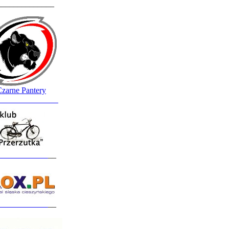
______________
zarne Pantery
_______________
____________
__
____________
__