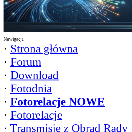
Nawigacja
·
Strona główna
·
Forum
·
Download
·
Fotodnia
·
Fotorelacje NOWE
·
Fotorelacje
·
Transmisje z Obrad Rady