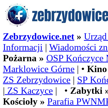
Zebrzydowice.net
»
Urząd
Informacji
|
Wiadomości zn
Pożarna »
OSP Kończyce 
Marklowice Górne
| •
Kino
ZS Zebrzydowice
|
SP Koń
|
ZS Kaczyce
| •
Zabytki 
Kościoły »
Parafia PWNMP