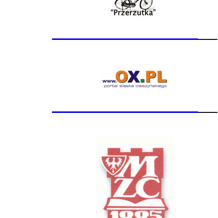
_______________
__
_______________
__