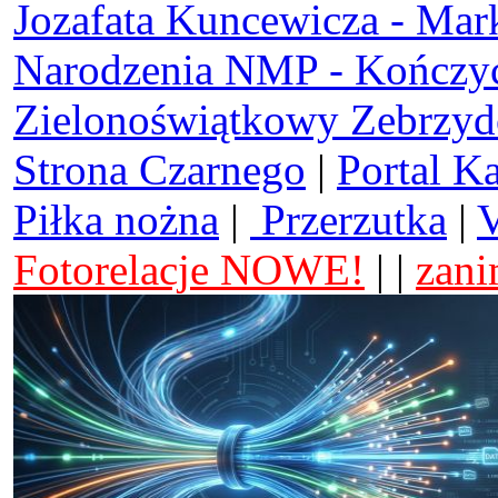
Jozafata Kuncewicza - Mar
Narodzenia NMP - Kończy
Zielonoświątkowy Zebrzy
Strona Czarnego
|
Portal K
Piłka nożna
|
Przerzutka
|
V
Fotorelacje NOWE!
| |
zani