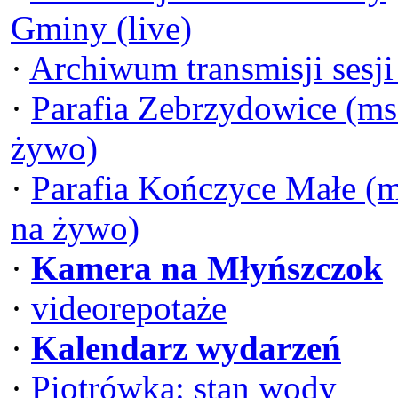
Gminy (live)
·
Archiwum transmisji sesj
·
Parafia Zebrzydowice (ms
żywo)
·
Parafia Kończyce Małe (
na żywo)
·
Kamera na Młyńszczok
·
videorepotaże
·
Kalendarz wydarzeń
·
Piotrówka: stan wody