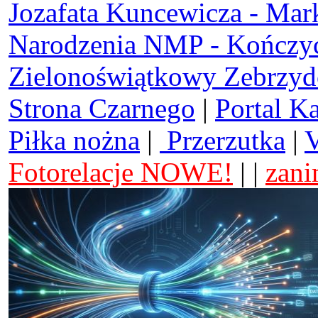
Jozafata Kuncewicza - Mar
Narodzenia NMP - Kończy
Zielonoświątkowy Zebrzy
Strona Czarnego
|
Portal K
Piłka nożna
|
Przerzutka
|
V
Fotorelacje NOWE!
| |
zani