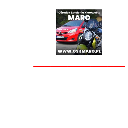
________________