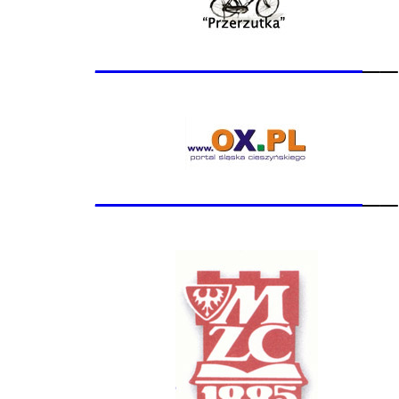
_______________
__
_______________
__