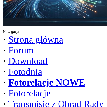
Nawigacja
·
Strona główna
·
Forum
·
Download
·
Fotodnia
·
Fotorelacje NOWE
·
Fotorelacje
·
Transmisje z Obrad Rady