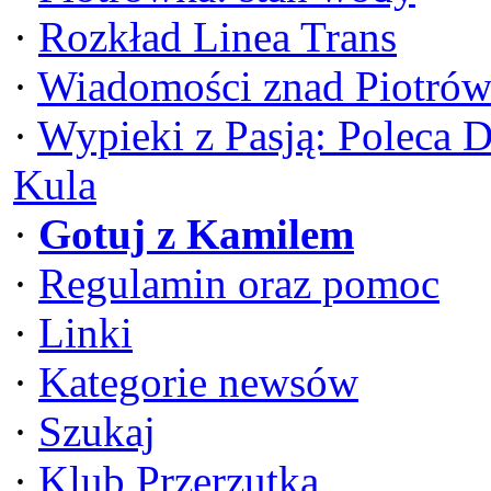
·
Rozkład Linea Trans
·
Wiadomości znad Piotrów
·
Wypieki z Pasją: Poleca 
Kula
·
Gotuj z Kamilem
·
Regulamin oraz pomoc
·
Linki
·
Kategorie newsów
·
Szukaj
·
Klub Przerzutka