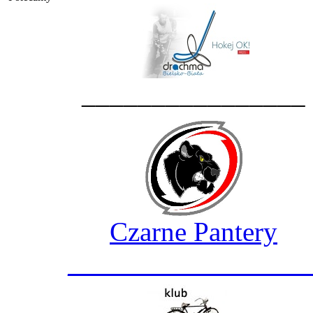
________________
Czarne Pantery
_________________