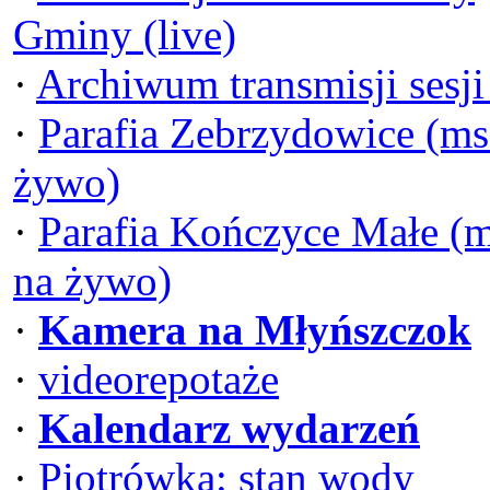
Gminy (live)
·
Archiwum transmisji sesj
·
Parafia Zebrzydowice (ms
żywo)
·
Parafia Kończyce Małe (
na żywo)
·
Kamera na Młyńszczok
·
videorepotaże
·
Kalendarz wydarzeń
·
Piotrówka: stan wody