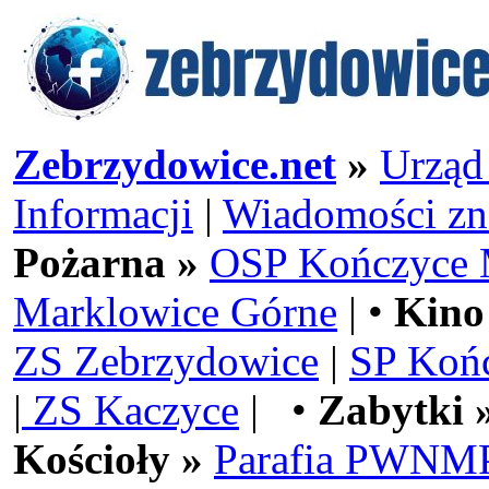
Zebrzydowice.net
»
Urząd
Informacji
|
Wiadomości zn
Pożarna »
OSP Kończyce 
Marklowice Górne
| •
Kino
ZS Zebrzydowice
|
SP Koń
|
ZS Kaczyce
| •
Zabytki 
Kościoły »
Parafia PWNMP