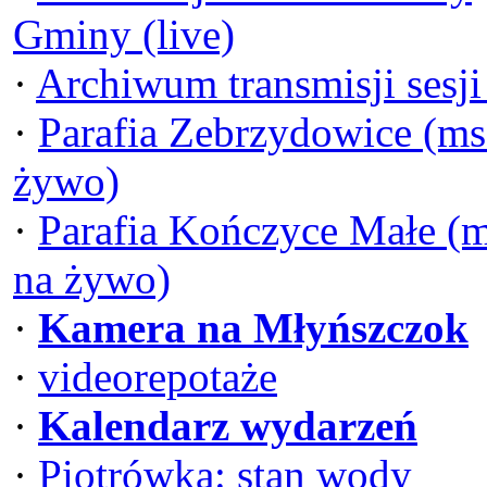
Gminy (live)
·
Archiwum transmisji sesj
·
Parafia Zebrzydowice (ms
żywo)
·
Parafia Kończyce Małe (
na żywo)
·
Kamera na Młyńszczok
·
videorepotaże
·
Kalendarz wydarzeń
·
Piotrówka: stan wody