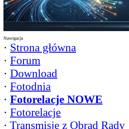
Nawigacja
·
Strona główna
·
Forum
·
Download
·
Fotodnia
·
Fotorelacje NOWE
·
Fotorelacje
·
Transmisje z Obrad Rady