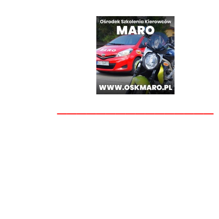
________________