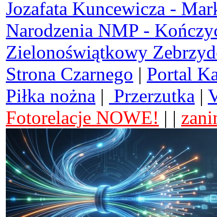
Jozafata Kuncewicza - Mar
Narodzenia NMP - Kończy
Zielonoświątkowy Zebrzy
Strona Czarnego
|
Portal K
Piłka nożna
|
Przerzutka
|
V
Fotorelacje NOWE!
| |
zani