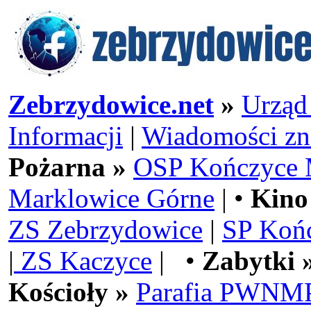
Zebrzydowice.net
»
Urząd
Informacji
|
Wiadomości zn
Pożarna »
OSP Kończyce 
Marklowice Górne
| •
Kino
ZS Zebrzydowice
|
SP Koń
|
ZS Kaczyce
| •
Zabytki 
Kościoły »
Parafia PWNMP