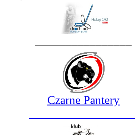
________________
Czarne Pantery
_________________