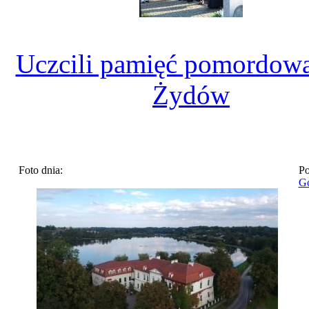
Uczcili pamięć pomordow
Żydów
Foto dnia:
Po
Go