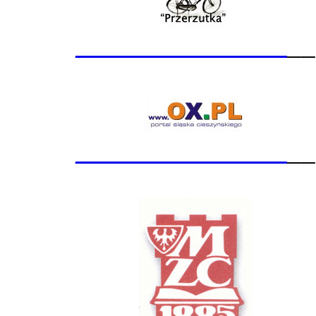
_______________
__
_______________
__