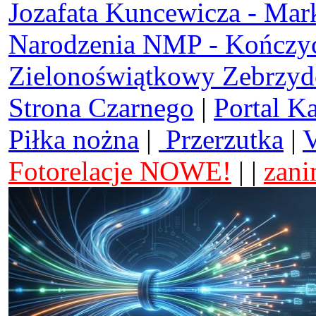
Jozafata Kuncewicza - Mar
Narodzenia NMP - Kończy
Zielonoświątkowy Zebrzy
Strona Czarnego
|
Portal K
Piłka nożna
|
Przerzutka
|
V
Fotorelacje NOWE!
| |
zani