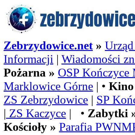
Zebrzydowice.net
»
Urząd
Informacji
|
Wiadomości zn
Pożarna »
OSP Kończyce 
Marklowice Górne
| •
Kino
ZS Zebrzydowice
|
SP Koń
|
ZS Kaczyce
| •
Zabytki 
Kościoły »
Parafia PWNMP