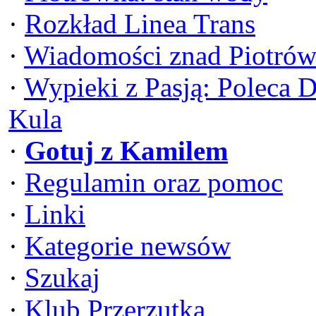
·
Rozkład Linea Trans
·
Wiadomości znad Piotrów
·
Wypieki z Pasją: Poleca 
Kula
·
Gotuj z Kamilem
·
Regulamin oraz pomoc
·
Linki
·
Kategorie newsów
·
Szukaj
·
Klub Przerzutka