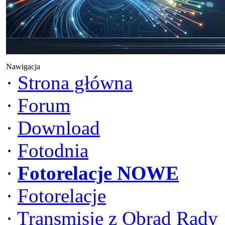
Nawigacja
·
Strona główna
·
Forum
·
Download
·
Fotodnia
·
Fotorelacje NOWE
·
Fotorelacje
·
Transmisje z Obrad Rady