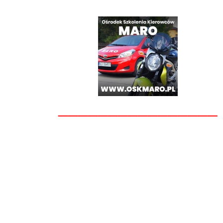
________________