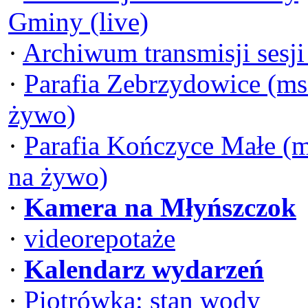
Gminy (live)
·
Archiwum transmisji sesj
·
Parafia Zebrzydowice (ms
żywo)
·
Parafia Kończyce Małe (
na żywo)
·
Kamera na Młyńszczok
·
videorepotaże
·
Kalendarz wydarzeń
·
Piotrówka: stan wody