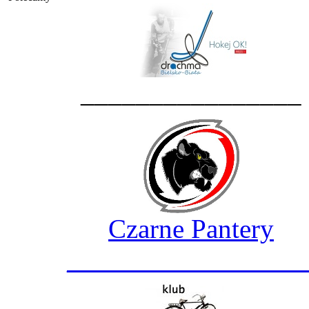
________________
Czarne Pantery
_________________