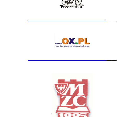
_______________
__
_______________
__