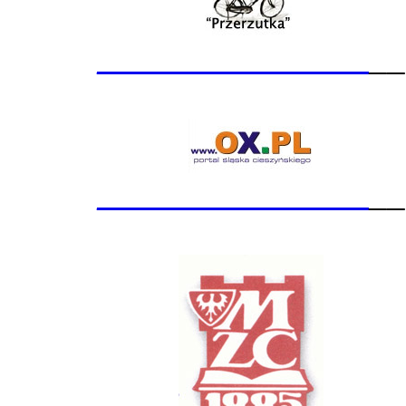
_______________
__
_______________
__