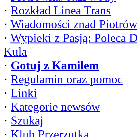
·
Rozkład Linea Trans
·
Wiadomości znad Piotrów
·
Wypieki z Pasją: Poleca 
Kula
·
Gotuj z Kamilem
·
Regulamin oraz pomoc
·
Linki
·
Kategorie newsów
·
Szukaj
·
Klub Przerzutka