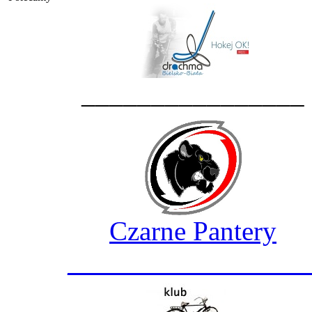
________________
Czarne Pantery
_________________