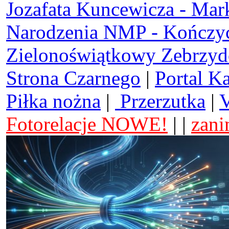
Jozafata Kuncewicza - Mar
Narodzenia NMP - Kończy
Zielonoświątkowy Zebrzy
Strona Czarnego
|
Portal K
Piłka nożna
|
Przerzutka
|
V
Fotorelacje NOWE!
| |
zani