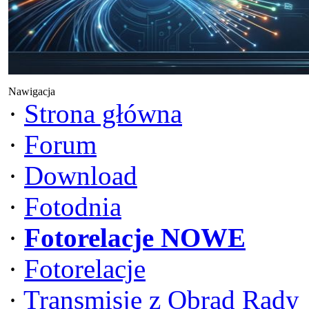
Nawigacja
·
Strona główna
·
Forum
·
Download
·
Fotodnia
·
Fotorelacje NOWE
·
Fotorelacje
·
Transmisje z Obrad Rady