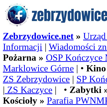
Zebrzydowice.net
»
Urząd
Informacji
|
Wiadomości zn
Pożarna »
OSP Kończyce 
Marklowice Górne
| •
Kino
ZS Zebrzydowice
|
SP Koń
|
ZS Kaczyce
| •
Zabytki 
Kościoły »
Parafia PWNMP