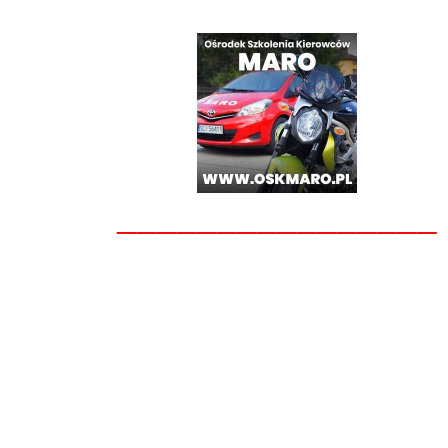
________________