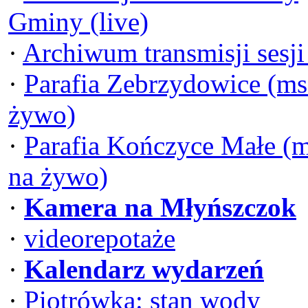
Gminy (live)
·
Archiwum transmisji sesj
·
Parafia Zebrzydowice (ms
żywo)
·
Parafia Kończyce Małe (
na żywo)
·
Kamera na Młyńszczok
·
videorepotaże
·
Kalendarz wydarzeń
·
Piotrówka: stan wody