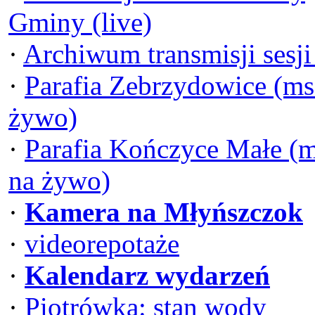
Gminy (live)
·
Archiwum transmisji sesj
·
Parafia Zebrzydowice (ms
żywo)
·
Parafia Kończyce Małe (
na żywo)
·
Kamera na Młyńszczok
·
videorepotaże
·
Kalendarz wydarzeń
·
Piotrówka: stan wody