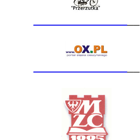
_______________
__
_______________
__