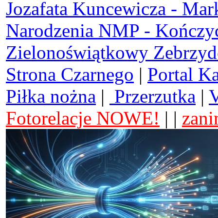
Jozafata Kuncewicza - Mar
Narodzenia NMP - Kończy
Zielonoświątkowy Zebrzy
Strona Czarnego
|
Portal K
Piłka nożna
|
Przerzutka
|
V
Fotorelacje NOWE!
| |
zani