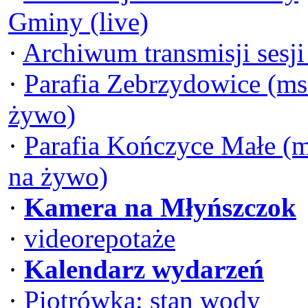
Gminy (live)
·
Archiwum transmisji sesj
·
Parafia Zebrzydowice (ms
żywo)
·
Parafia Kończyce Małe (
na żywo)
·
Kamera na Młyńszczok
·
videorepotaże
·
Kalendarz wydarzeń
·
Piotrówka: stan wody