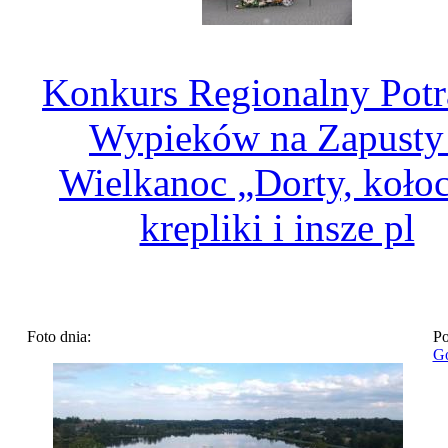
Konkurs Regionalny Potr
Wypieków na Zapusty 
Wielkanoc „Dorty, kołoc
krepliki i insze pl
Foto dnia:
Po
Go