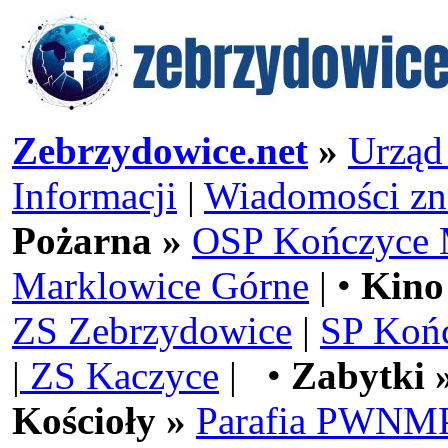
Zebrzydowice.net
»
Urząd
Informacji
|
Wiadomości zn
Pożarna »
OSP Kończyce 
Marklowice Górne
| •
Kino
ZS Zebrzydowice
|
SP Koń
|
ZS Kaczyce
| •
Zabytki 
Kościoły »
Parafia PWNMP