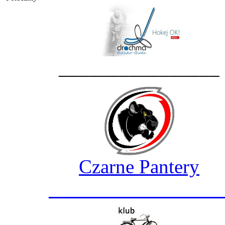
________________
Czarne Pantery
_________________