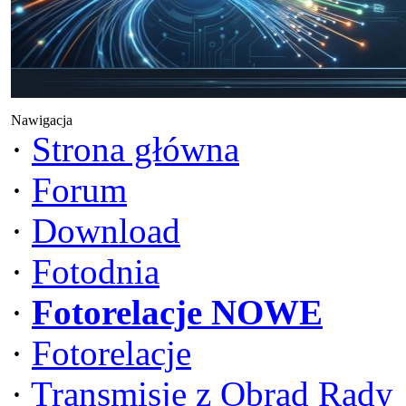
Nawigacja
·
Strona główna
·
Forum
·
Download
·
Fotodnia
·
Fotorelacje NOWE
·
Fotorelacje
·
Transmisje z Obrad Rady