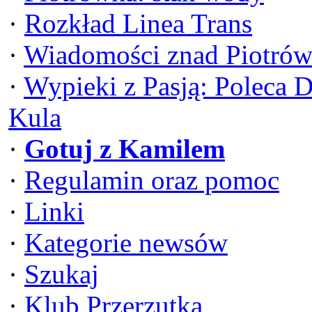
·
Rozkład Linea Trans
·
Wiadomości znad Piotrów
·
Wypieki z Pasją: Poleca 
Kula
·
Gotuj z Kamilem
·
Regulamin oraz pomoc
·
Linki
·
Kategorie newsów
·
Szukaj
·
Klub Przerzutka