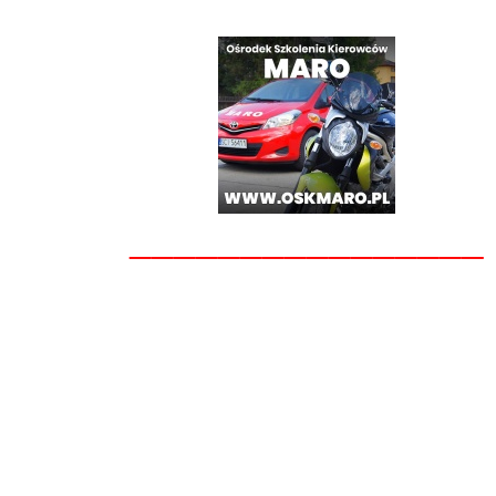
________________