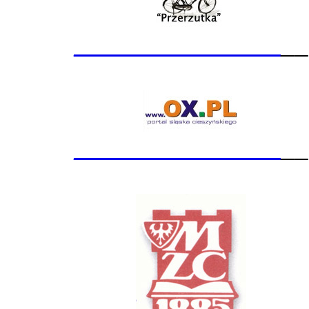
_______________
__
_______________
__