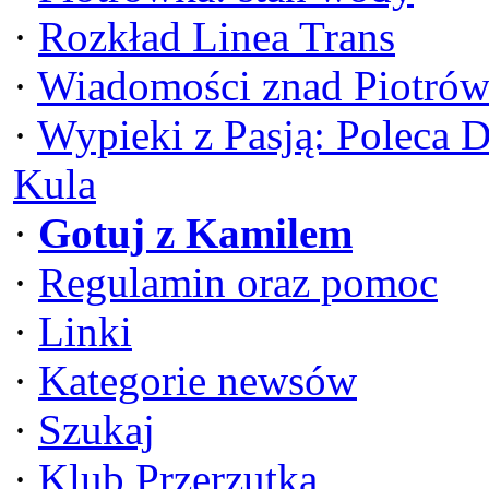
·
Rozkład Linea Trans
·
Wiadomości znad Piotrów
·
Wypieki z Pasją: Poleca 
Kula
·
Gotuj z Kamilem
·
Regulamin oraz pomoc
·
Linki
·
Kategorie newsów
·
Szukaj
·
Klub Przerzutka