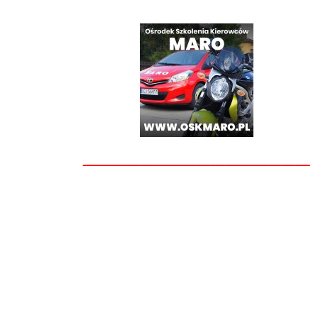
________________