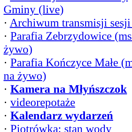
Gminy (live)
·
Archiwum transmisji sesj
·
Parafia Zebrzydowice (ms
żywo)
·
Parafia Kończyce Małe (
na żywo)
·
Kamera na Młyńszczok
·
videorepotaże
·
Kalendarz wydarzeń
·
Piotrówka: stan wody