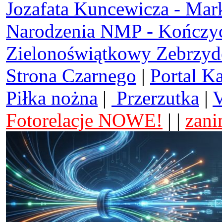
Jozafata Kuncewicza - Mar
Narodzenia NMP - Kończy
Zielonoświątkowy Zebrzy
Strona Czarnego
|
Portal K
Piłka nożna
|
Przerzutka
|
V
Fotorelacje NOWE!
| |
zani