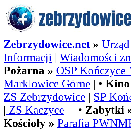
Zebrzydowice.net
»
Urząd
Informacji
|
Wiadomości zn
Pożarna »
OSP Kończyce 
Marklowice Górne
| •
Kino
ZS Zebrzydowice
|
SP Koń
|
ZS Kaczyce
| •
Zabytki 
Kościoły »
Parafia PWNMP