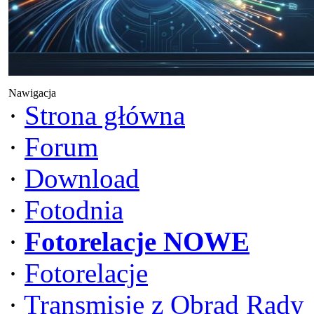
Nawigacja
·
Strona główna
·
Forum
·
Download
·
Fotodnia
·
Fotorelacje NOWE
·
Fotorelacje
·
Transmisje z Obrad Rady