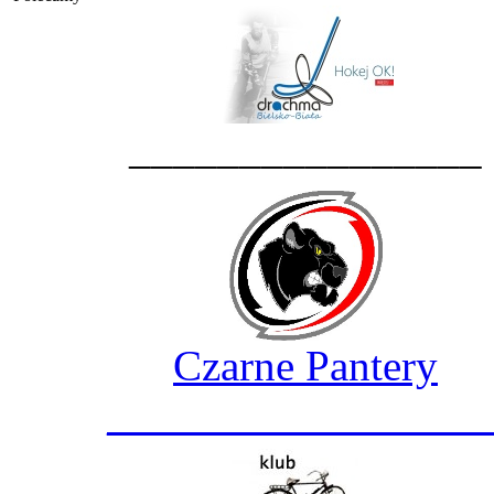
________________
Czarne Pantery
_________________