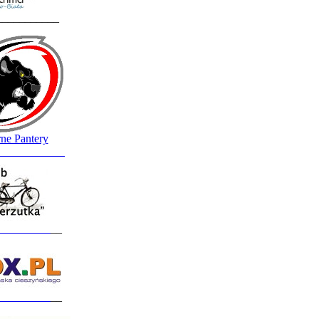
___________
ne Pantery
____________
_________
__
_________
__