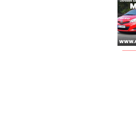
_____