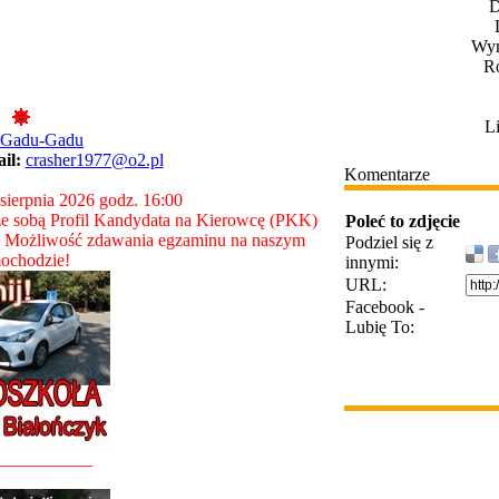
D
Wym
Ro
L
 Gadu-Gadu
ail:
crasher1977@o2.pl
Komentarze
 sierpnia 2026 godz. 16:00
e sobą Profil Kandydata na Kierowcę (PKK)
Poleć to zdjęcie
. Możliwość zdawania egzaminu na naszym
Podziel się z
ochodzie!
innymi:
URL:
Facebook -
Lubię To:
___________