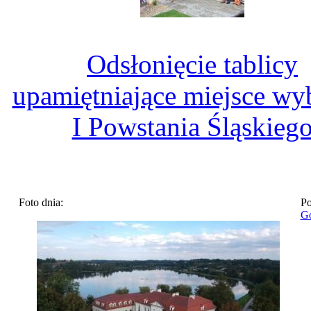
Odsłonięcie tablicy
upamiętniające miejsce w
I Powstania Śląskieg
Foto dnia:
Po
Go