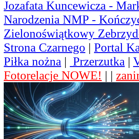
Jozafata Kuncewicza - Mar
Narodzenia NMP - Kończy
Zielonoświątkowy Zebrzy
Strona Czarnego
|
Portal K
Piłka nożna
|
Przerzutka
|
V
Fotorelacje NOWE!
| |
zani