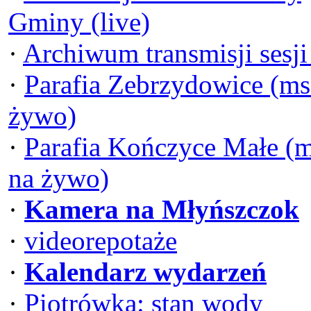
Gminy (live)
·
Archiwum transmisji sesj
·
Parafia Zebrzydowice (ms
żywo)
·
Parafia Kończyce Małe (
na żywo)
·
Kamera na Młyńszczok
·
videorepotaże
·
Kalendarz wydarzeń
·
Piotrówka: stan wody