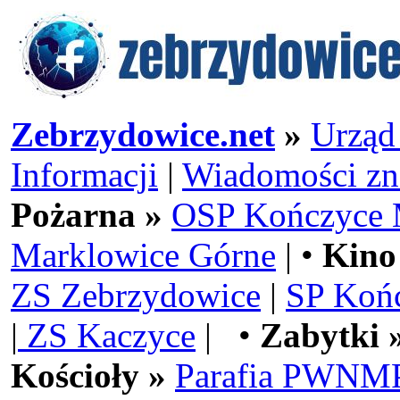
Zebrzydowice.net
»
Urząd
Informacji
|
Wiadomości zn
Pożarna »
OSP Kończyce 
Marklowice Górne
| •
Kino
ZS Zebrzydowice
|
SP Koń
|
ZS Kaczyce
| •
Zabytki 
Kościoły »
Parafia PWNMP