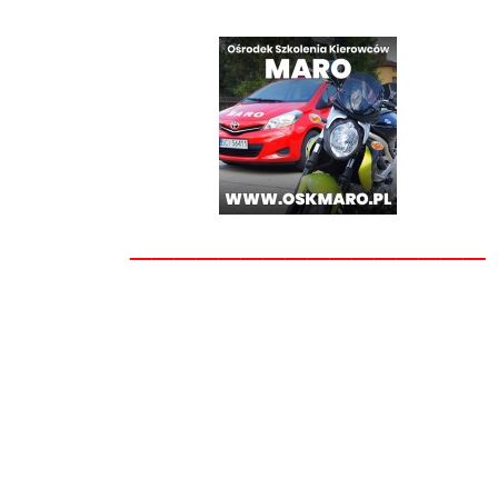
________________