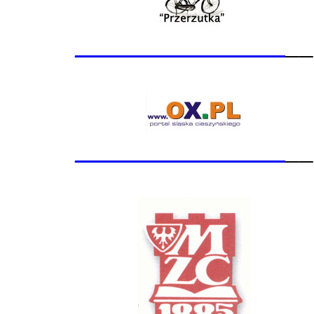
_______________
__
_______________
__