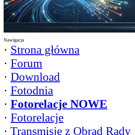
Nawigacja
·
Strona główna
·
Forum
·
Download
·
Fotodnia
·
Fotorelacje NOWE
·
Fotorelacje
·
Transmisje z Obrad Rady