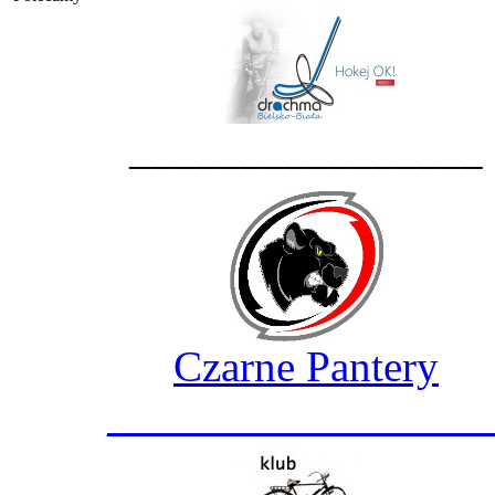
________________
Czarne Pantery
_________________