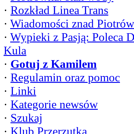
·
Rozkład Linea Trans
·
Wiadomości znad Piotrów
·
Wypieki z Pasją: Poleca 
Kula
·
Gotuj z Kamilem
·
Regulamin oraz pomoc
·
Linki
·
Kategorie newsów
·
Szukaj
·
Klub Przerzutka