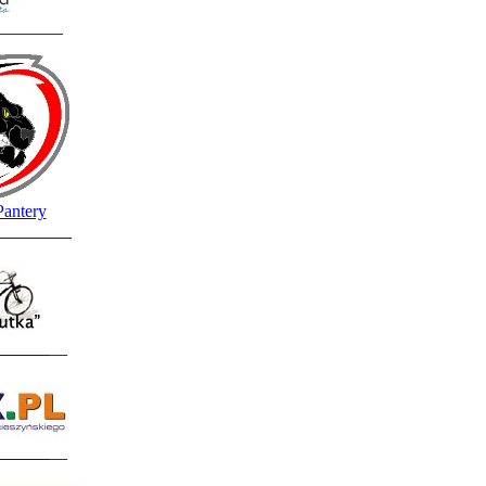
________
Pantery
_________
______
__
______
__