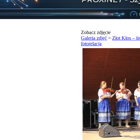
Zobacz zdjęcie
Galeria zdjęć
>
Złot Kłos – ś
fotorelacja