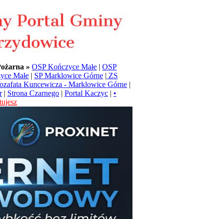
Pożarna »
OSP Kończyce Małe
|
OSP
yce Małe
|
SP Marklowice Górne
|
ZS
Jozafata Kuncewicza - Marklowice Górne
|
r
|
Strona Czarnego
|
Portal Kaczyc
|
•
ujesz