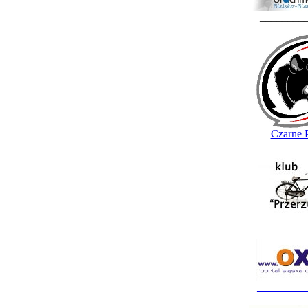
________
Czarne 
_________
_________
_________