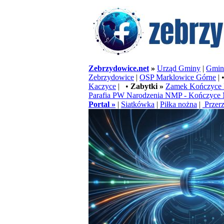
Zebrzydowice.net
»
Urząd Gminy
|
Gminn
Zebrzydowice
|
OSP Marklowice Górne
| 
Kaczyce
| •
Zabytki »
Zamek Kończyce 
Parafia PW Narodzenia NMP - Kończyce 
Portal »
|
Siatkówka
|
Piłka nożna
|
Przerz