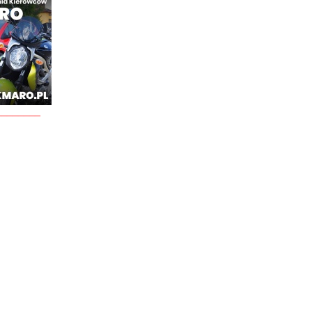
________