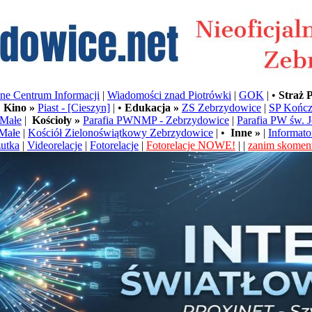
e Centrum Informacji
|
Wiadomości znad Piotrówki
|
GOK
| •
Straż 
•
Kino »
Piast - [Cieszyn]
| •
Edukacja »
ZS Zebrzydowice
|
SP Kończ
Małe
|
Kościoły »
Parafia PWNMP - Zebrzydowice
|
Parafia PW św. 
Małe
|
Kościół Zielonoświątkowy Zebrzydowice
| •
Inne »
|
Informato
utka
|
Videorelacje
|
Fotorelacje
|
Fotorelacje NOWE!
| |
zanim skoment