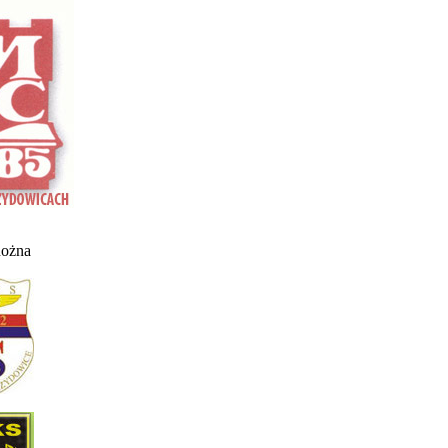
nożna