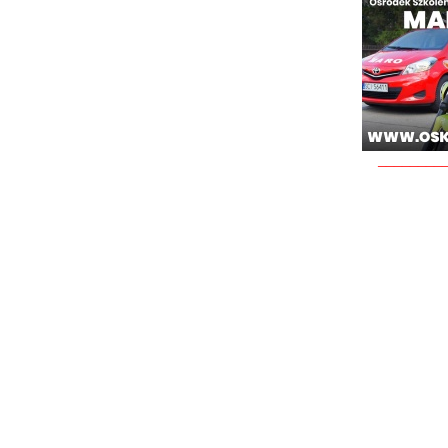
________