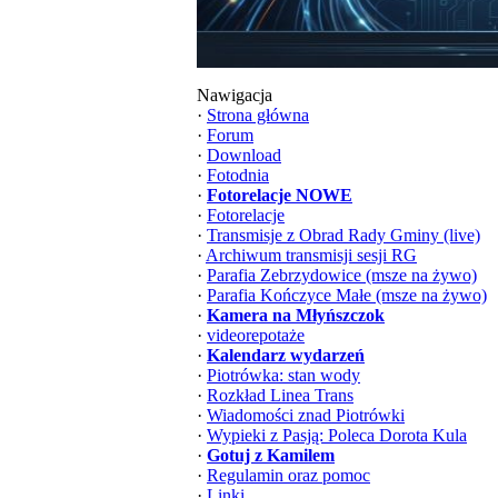
Nawigacja
·
Strona główna
·
Forum
·
Download
·
Fotodnia
·
Fotorelacje NOWE
·
Fotorelacje
·
Transmisje z Obrad Rady Gminy (live)
·
Archiwum transmisji sesji RG
·
Parafia Zebrzydowice (msze na żywo)
·
Parafia Kończyce Małe (msze na żywo)
·
Kamera na Młyńszczok
·
videorepotaże
·
Kalendarz wydarzeń
·
Piotrówka: stan wody
·
Rozkład Linea Trans
·
Wiadomości znad Piotrówki
·
Wypieki z Pasją: Poleca Dorota Kula
·
Gotuj z Kamilem
·
Regulamin oraz pomoc
·
Linki