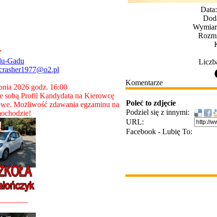
Data
Dod
Wymiary
Rozmi
du-Gadu
Liczb
crasher1977@o2.pl
Komentarze
rpnia 2026 godz. 16:00
 sobą Profil Kandydata na Kierowcę
Poleć to zdjęcie
owe. Możliwość zdawania egzaminu na
Podziel się z innymi:
ochodzie!
URL:
Facebook - Lubię To:
________