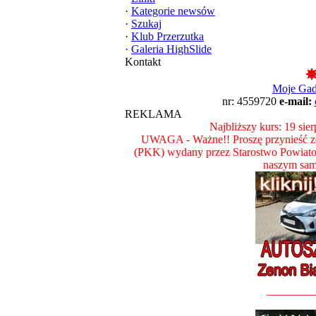
·
Kategorie newsów
·
Szukaj
·
Klub Przerzutka
·
Galeria HighSlide
Kontakt
Moje Ga
nr: 4559720
e-mail:
REKLAMA
Najbliższy kurs: 19 sie
UWAGA - Ważne!! Proszę przynieść ze
(PKK) wydany przez Starostwo Powiat
naszym sam
________