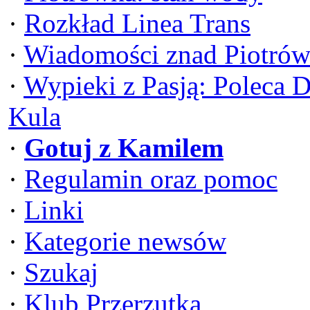
·
Rozkład Linea Trans
·
Wiadomości znad Piotrów
·
Wypieki z Pasją: Poleca 
Kula
·
Gotuj z Kamilem
·
Regulamin oraz pomoc
·
Linki
·
Kategorie newsów
·
Szukaj
·
Klub Przerzutka