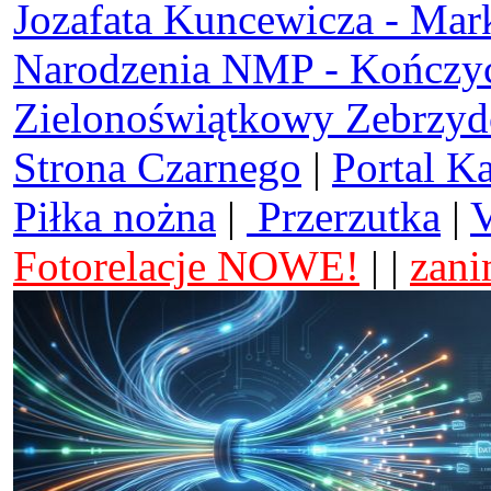
Jozafata Kuncewicza - Mar
Narodzenia NMP - Kończy
Zielonoświątkowy Zebrzy
Strona Czarnego
|
Portal K
Piłka nożna
|
Przerzutka
|
V
Fotorelacje NOWE!
| |
zani