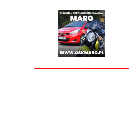
________________