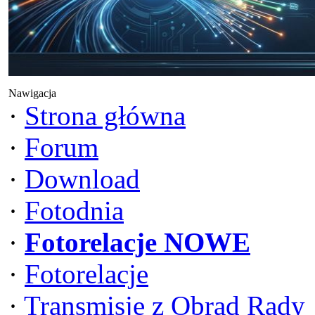
Nawigacja
·
Strona główna
·
Forum
·
Download
·
Fotodnia
·
Fotorelacje NOWE
·
Fotorelacje
·
Transmisje z Obrad Rady