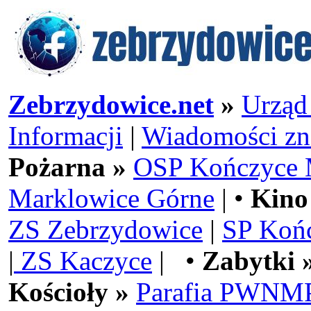
Zebrzydowice.net
»
Urząd
Informacji
|
Wiadomości zn
Pożarna »
OSP Kończyce 
Marklowice Górne
| •
Kino
ZS Zebrzydowice
|
SP Koń
|
ZS Kaczyce
| •
Zabytki 
Kościoły »
Parafia PWNMP