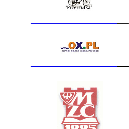
_______________
__
_______________
__