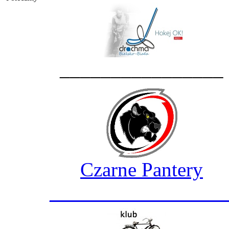
________________
Czarne Pantery
_________________