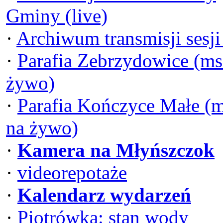
Gminy (live)
·
Archiwum transmisji sesj
·
Parafia Zebrzydowice (ms
żywo)
·
Parafia Kończyce Małe (
na żywo)
·
Kamera na Młyńszczok
·
videorepotaże
·
Kalendarz wydarzeń
·
Piotrówka: stan wody