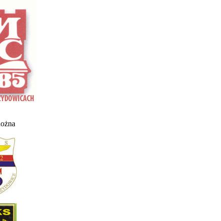
nożna