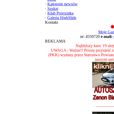
·
Kategorie newsów
·
Szukaj
·
Klub Przerzutka
·
Galeria HighSlide
Kontakt
Moje Ga
nr: 4559720
e-mail:
REKLAMA
Najbliższy kurs: 19 sie
UWAGA - Ważne!! Proszę przynieść ze
(PKK) wydany przez Starostwo Powiat
naszym sam
________