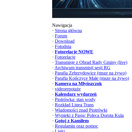
Nawigacja
·
Strona główna
·
Forum
·
Download
·
Fotodnia
·
Fotorelacje NOWE
·
Fotorelacje
·
Transmisje z Obrad Rady Gminy (live)
·
Archiwum transmisji sesji RG
·
Parafia Zebrzydowice (msze na żywo)
·
Parafia Kończyce Małe (msze na żywo)
·
Kamera na Młyńszczok
·
videorepotaże
·
Kalendarz wydarzeń
·
Piotrówka: stan wody
·
Rozkład Linea Trans
·
Wiadomości znad Piotrówki
·
Wypieki z Pasją: Poleca Dorota Kula
·
Gotuj z Kamilem
·
Regulamin oraz pomoc
·
Linki