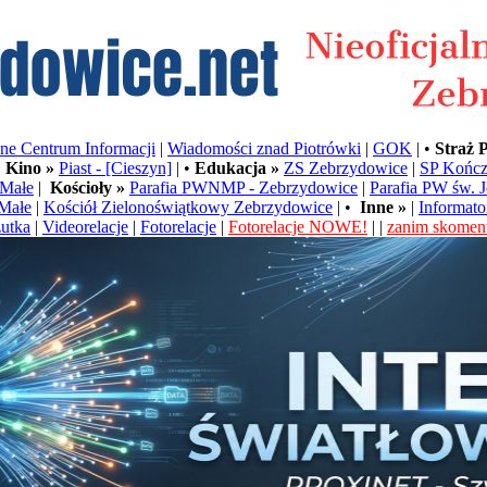
e Centrum Informacji
|
Wiadomości znad Piotrówki
|
GOK
| •
Straż 
•
Kino »
Piast - [Cieszyn]
| •
Edukacja »
ZS Zebrzydowice
|
SP Kończ
Małe
|
Kościoły »
Parafia PWNMP - Zebrzydowice
|
Parafia PW św. 
Małe
|
Kościół Zielonoświątkowy Zebrzydowice
| •
Inne »
|
Informato
utka
|
Videorelacje
|
Fotorelacje
|
Fotorelacje NOWE!
| |
zanim skoment