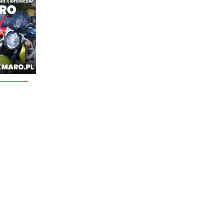
________