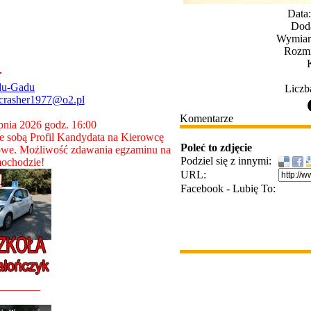
Data
Dod
Wymiary
Rozmi
du-Gadu
Liczb
crasher1977@o2.pl
Komentarze
rpnia 2026 godz. 16:00
 sobą Profil Kandydata na Kierowcę
Poleć to zdjęcie
owe. Możliwość zdawania egzaminu na
Podziel się z innymi:
ochodzie!
URL:
Facebook - Lubię To:
________