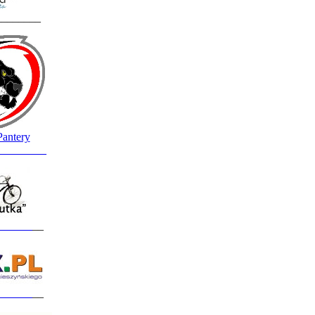
________
Pantery
_________
______
__
______
__