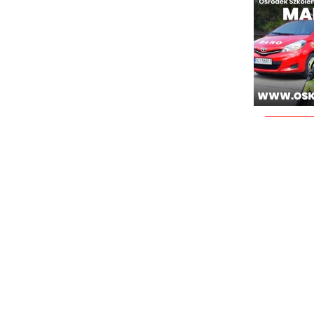
________