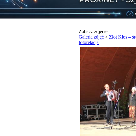
Zobacz zdjęcie
Galeria zdjęć
>
Złot Kłos – ś
fotorelacja