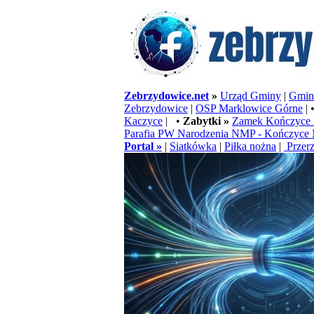
Zebrzydowice.net
»
Urząd Gminy
|
Gminn
Zebrzydowice
|
OSP Marklowice Górne
| 
Kaczyce
| •
Zabytki »
Zamek Kończyce 
Parafia PW Narodzenia NMP - Kończyce 
Portal »
|
Siatkówka
|
Piłka nożna
|
Przerz