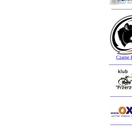
________
Czarne 
_________
_________
_________