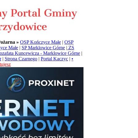
Pożarna »
OSP Kończyce Małe
|
OSP
yce Małe
|
SP Marklowice Górne
|
ZS
Jozafata Kuncewicza - Marklowice Górne
|
r
|
Strona Czarnego
|
Portal Kaczyc
|
•
ujesz