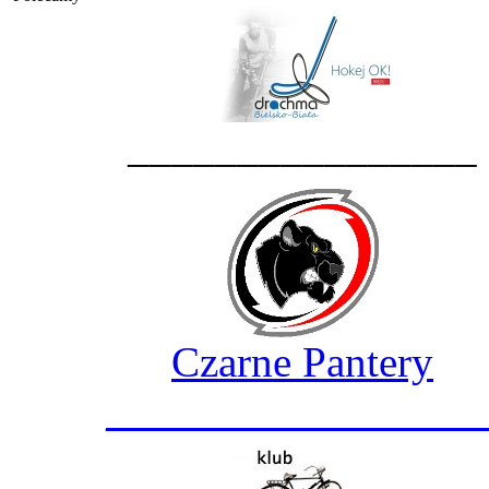
________________
Czarne Pantery
_________________