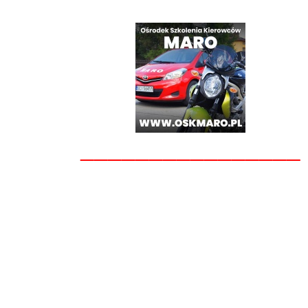
________________