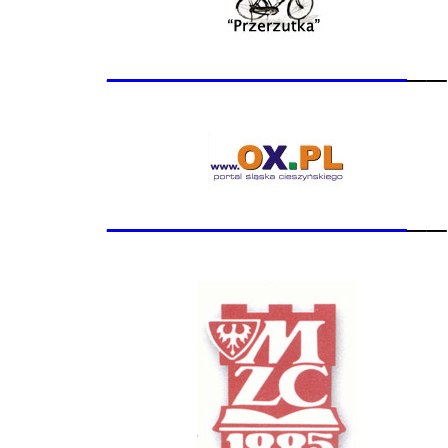
_______________
__
_______________
__