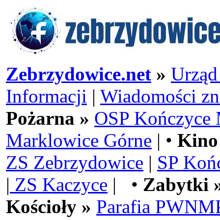
Zebrzydowice.net
»
Urząd
Informacji
|
Wiadomości zn
Pożarna »
OSP Kończyce 
Marklowice Górne
| •
Kino
ZS Zebrzydowice
|
SP Koń
|
ZS Kaczyce
| •
Zabytki 
Kościoły »
Parafia PWNMP