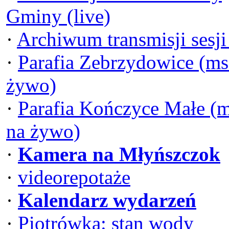
Gminy (live)
·
Archiwum transmisji sesj
·
Parafia Zebrzydowice (ms
żywo)
·
Parafia Kończyce Małe (
na żywo)
·
Kamera na Młyńszczok
·
videorepotaże
·
Kalendarz wydarzeń
·
Piotrówka: stan wody