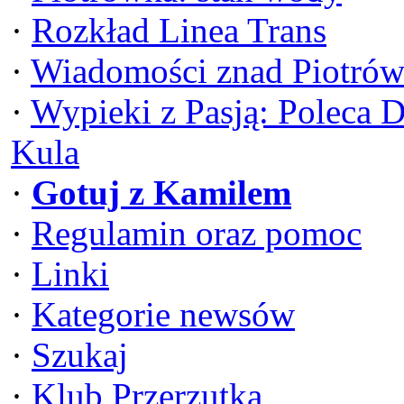
·
Rozkład Linea Trans
·
Wiadomości znad Piotrów
·
Wypieki z Pasją: Poleca 
Kula
·
Gotuj z Kamilem
·
Regulamin oraz pomoc
·
Linki
·
Kategorie newsów
·
Szukaj
·
Klub Przerzutka