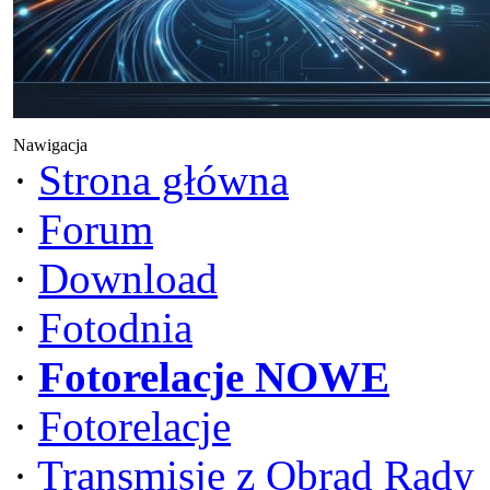
Nawigacja
·
Strona główna
·
Forum
·
Download
·
Fotodnia
·
Fotorelacje NOWE
·
Fotorelacje
·
Transmisje z Obrad Rady