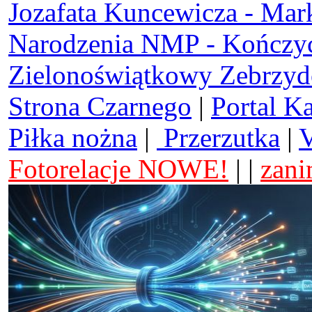
Jozafata Kuncewicza - Mar
Narodzenia NMP - Kończy
Zielonoświątkowy Zebrzy
Strona Czarnego
|
Portal K
Piłka nożna
|
Przerzutka
|
V
Fotorelacje NOWE!
| |
zani