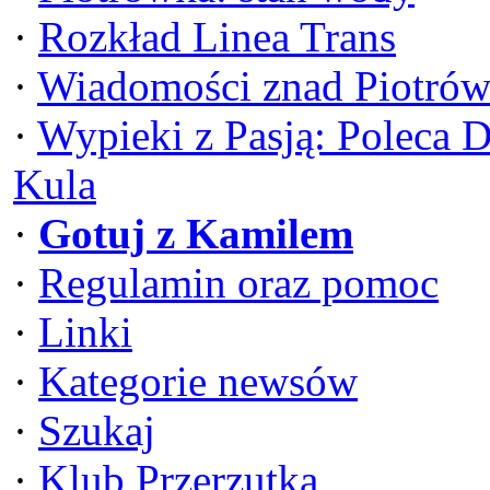
·
Rozkład Linea Trans
·
Wiadomości znad Piotrów
·
Wypieki z Pasją: Poleca 
Kula
·
Gotuj z Kamilem
·
Regulamin oraz pomoc
·
Linki
·
Kategorie newsów
·
Szukaj
·
Klub Przerzutka