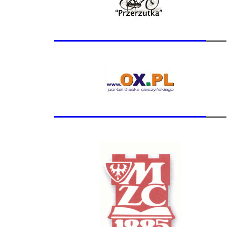
_______________
__
_______________
__