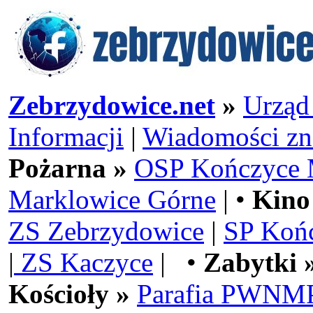
Zebrzydowice.net
»
Urząd
Informacji
|
Wiadomości zn
Pożarna »
OSP Kończyce 
Marklowice Górne
| •
Kino
ZS Zebrzydowice
|
SP Koń
|
ZS Kaczyce
| •
Zabytki 
Kościoły »
Parafia PWNMP