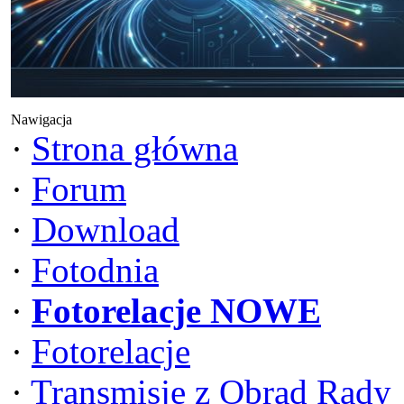
Nawigacja
·
Strona główna
·
Forum
·
Download
·
Fotodnia
·
Fotorelacje NOWE
·
Fotorelacje
·
Transmisje z Obrad Rady