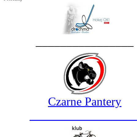
________________
Czarne Pantery
_________________