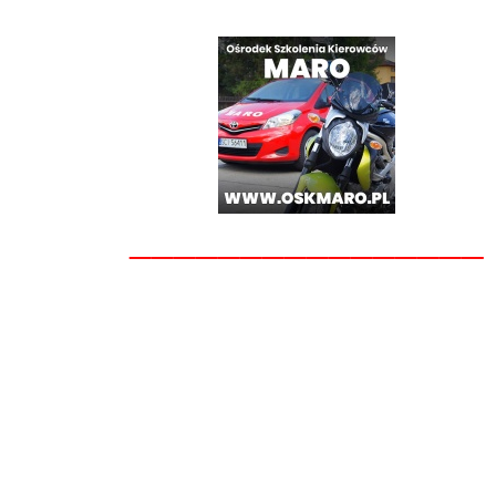
________________