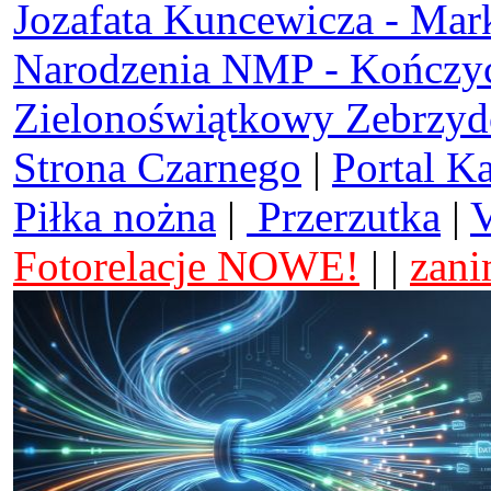
Jozafata Kuncewicza - Mar
Narodzenia NMP - Kończy
Zielonoświątkowy Zebrzy
Strona Czarnego
|
Portal K
Piłka nożna
|
Przerzutka
|
V
Fotorelacje NOWE!
| |
zani