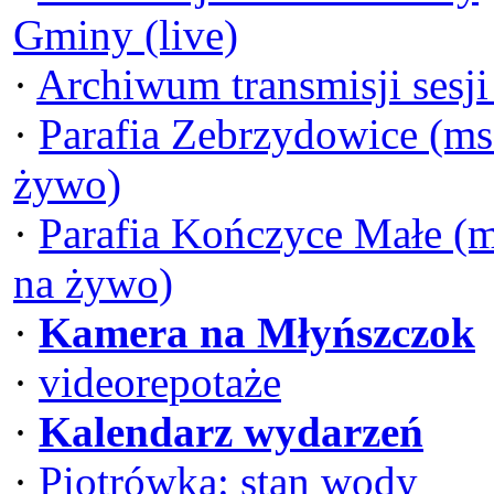
Gminy (live)
·
Archiwum transmisji sesj
·
Parafia Zebrzydowice (ms
żywo)
·
Parafia Kończyce Małe (
na żywo)
·
Kamera na Młyńszczok
·
videorepotaże
·
Kalendarz wydarzeń
·
Piotrówka: stan wody