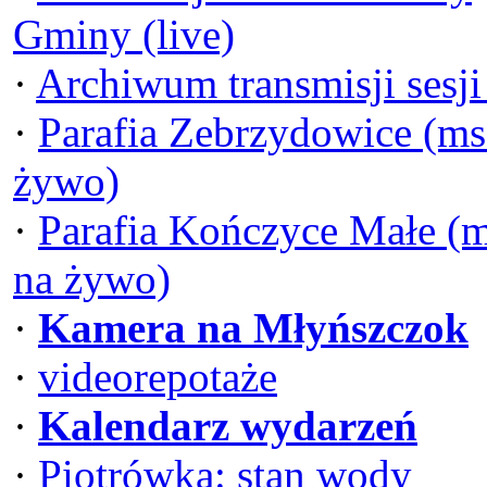
Gminy (live)
·
Archiwum transmisji sesj
·
Parafia Zebrzydowice (ms
żywo)
·
Parafia Kończyce Małe (
na żywo)
·
Kamera na Młyńszczok
·
videorepotaże
·
Kalendarz wydarzeń
·
Piotrówka: stan wody