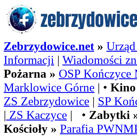
Zebrzydowice.net
»
Urząd
Informacji
|
Wiadomości zn
Pożarna »
OSP Kończyce 
Marklowice Górne
| •
Kino
ZS Zebrzydowice
|
SP Koń
|
ZS Kaczyce
| •
Zabytki 
Kościoły »
Parafia PWNMP