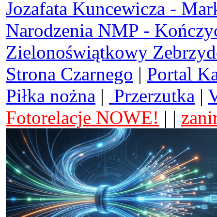
Jozafata Kuncewicza - Mar
Narodzenia NMP - Kończy
Zielonoświątkowy Zebrzy
Strona Czarnego
|
Portal K
Piłka nożna
|
Przerzutka
|
V
Fotorelacje NOWE!
| |
zani