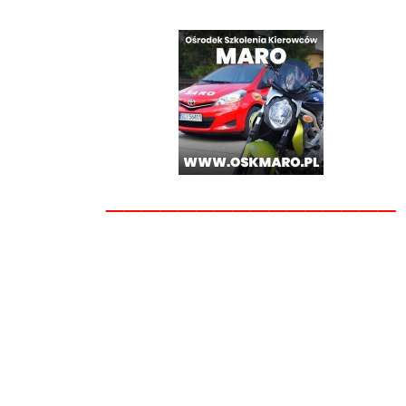
________________