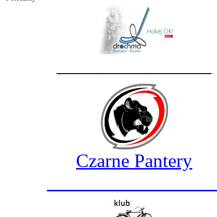
________________
Czarne Pantery
_________________