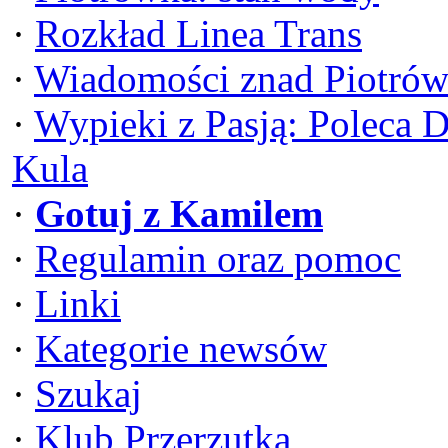
·
Rozkład Linea Trans
·
Wiadomości znad Piotrów
·
Wypieki z Pasją: Poleca 
Kula
·
Gotuj z Kamilem
·
Regulamin oraz pomoc
·
Linki
·
Kategorie newsów
·
Szukaj
·
Klub Przerzutka