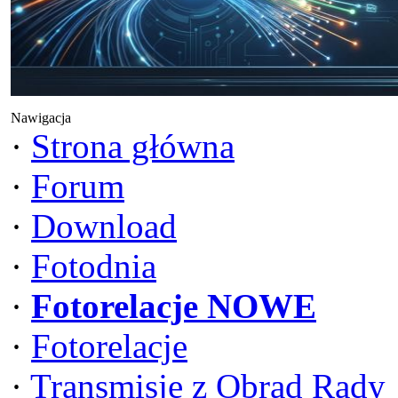
Nawigacja
·
Strona główna
·
Forum
·
Download
·
Fotodnia
·
Fotorelacje NOWE
·
Fotorelacje
·
Transmisje z Obrad Rady