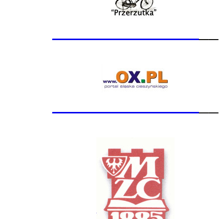
_______________
__
_______________
__