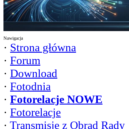
Nawigacja
·
Strona główna
·
Forum
·
Download
·
Fotodnia
·
Fotorelacje NOWE
·
Fotorelacje
·
Transmisje z Obrad Rady