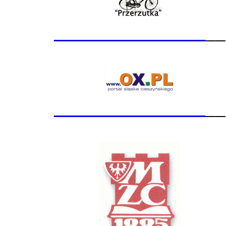
_______________
__
_______________
__