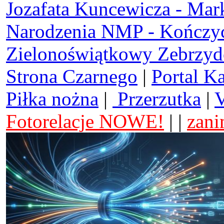
Jozafata Kuncewicza - Mar
Narodzenia NMP - Kończy
Zielonoświątkowy Zebrzy
Strona Czarnego
|
Portal K
Piłka nożna
|
Przerzutka
|
V
Fotorelacje NOWE!
| |
zani