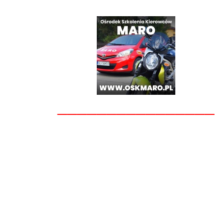
________________