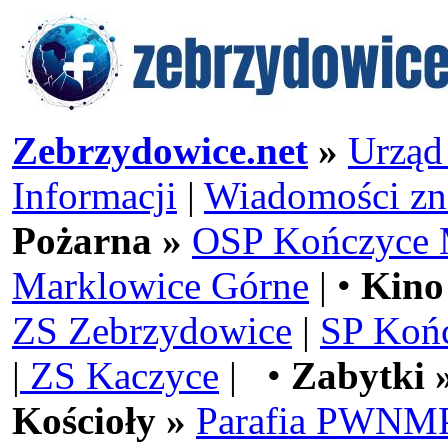
Zebrzydowice.net
»
Urząd
Informacji
|
Wiadomości zn
Pożarna »
OSP Kończyce 
Marklowice Górne
| •
Kino
ZS Zebrzydowice
|
SP Koń
|
ZS Kaczyce
| •
Zabytki 
Kościoły »
Parafia PWNMP