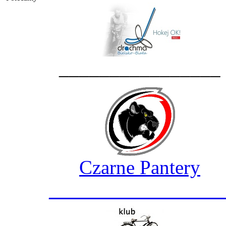
________________
Czarne Pantery
_________________