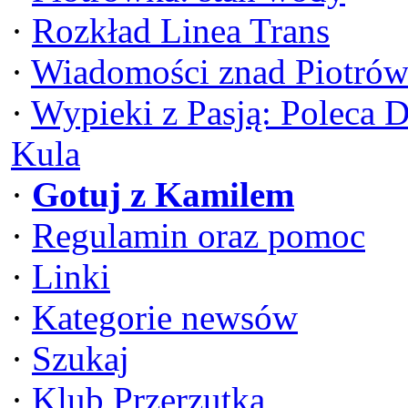
·
Rozkład Linea Trans
·
Wiadomości znad Piotrów
·
Wypieki z Pasją: Poleca 
Kula
·
Gotuj z Kamilem
·
Regulamin oraz pomoc
·
Linki
·
Kategorie newsów
·
Szukaj
·
Klub Przerzutka