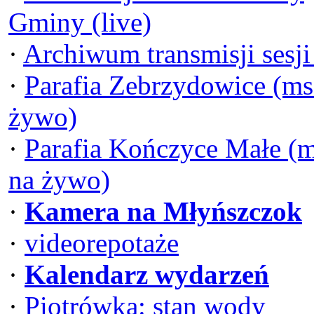
Gminy (live)
·
Archiwum transmisji sesj
·
Parafia Zebrzydowice (ms
żywo)
·
Parafia Kończyce Małe (
na żywo)
·
Kamera na Młyńszczok
·
videorepotaże
·
Kalendarz wydarzeń
·
Piotrówka: stan wody