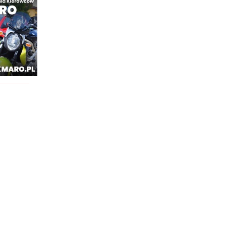
________