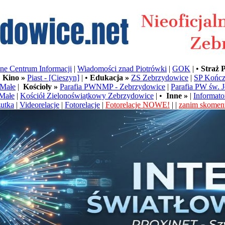
e Centrum Informacji
|
Wiadomości znad Piotrówki
|
GOK
| •
Straż 
•
Kino »
Piast - [Cieszyn]
| •
Edukacja »
ZS Zebrzydowice
|
SP Kończ
Małe
|
Kościoły »
Parafia PWNMP - Zebrzydowice
|
Parafia PW św. 
Małe
|
Kościół Zielonoświątkowy Zebrzydowice
| •
Inne »
|
Informato
utka
|
Videorelacje
|
Fotorelacje
|
Fotorelacje NOWE!
| |
zanim skoment