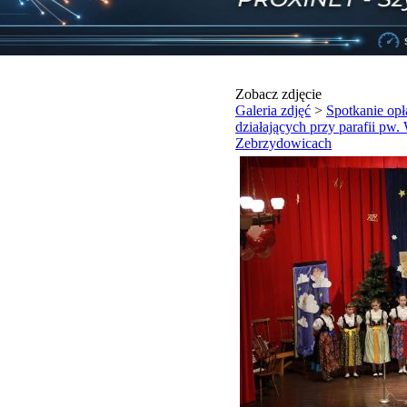
Zobacz zdjęcie
Galeria zdjęć
>
Spotkanie op
działających przy parafii p
Zebrzydowicach