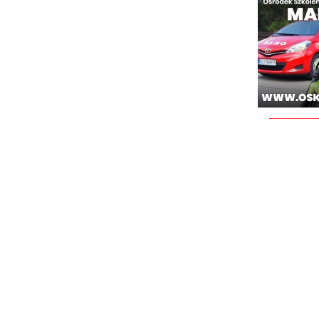
________