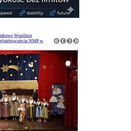
łatkowe Wspólnot
w. Wniebowzięcia NMP w