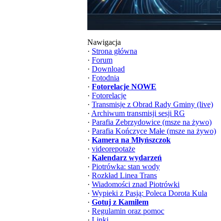
Nawigacja
·
Strona główna
·
Forum
·
Download
·
Fotodnia
·
Fotorelacje NOWE
·
Fotorelacje
·
Transmisje z Obrad Rady Gminy (live)
·
Archiwum transmisji sesji RG
·
Parafia Zebrzydowice (msze na żywo)
·
Parafia Kończyce Małe (msze na żywo)
·
Kamera na Młyńszczok
·
videorepotaże
·
Kalendarz wydarzeń
·
Piotrówka: stan wody
·
Rozkład Linea Trans
·
Wiadomości znad Piotrówki
·
Wypieki z Pasją: Poleca Dorota Kula
·
Gotuj z Kamilem
·
Regulamin oraz pomoc
·
Linki