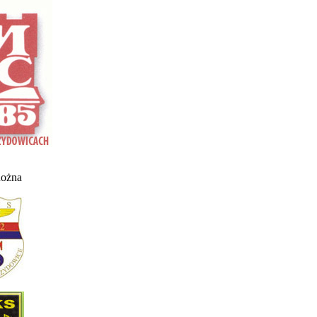
nożna