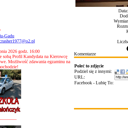
Data
Dod
Wymiary
Rozmi
du-Gadu
crasher1977@o2.pl
Liczb
rpnia 2026 godz. 16:00
Komentarze
 sobą Profil Kandydata na Kierowcę
owe. Możliwość zdawania egzaminu na
Poleć to zdjęcie
ochodzie!
Podziel się z innymi:
URL:
Facebook - Lubię To:
________