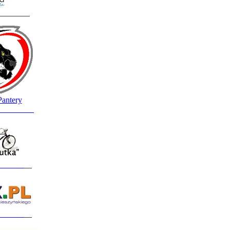
________
Pantery
_________
______
__
______
__