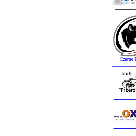
________
Czarne 
_________
_________
_________