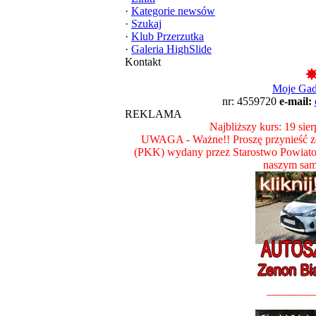
·
Kategorie newsów
·
Szukaj
·
Klub Przerzutka
·
Galeria HighSlide
Kontakt
Moje Ga
nr: 4559720
e-mail:
REKLAMA
Najbliższy kurs: 19 sie
UWAGA - Ważne!! Proszę przynieść ze
(PKK) wydany przez Starostwo Powiat
naszym sam
________