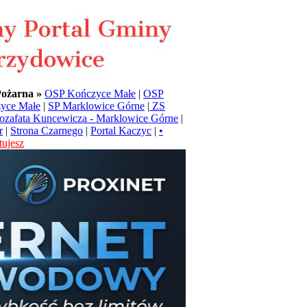
Pożarna »
OSP Kończyce Małe
|
OSP
yce Małe
|
SP Marklowice Górne
|
ZS
Jozafata Kuncewicza - Marklowice Górne
|
r
|
Strona Czarnego
|
Portal Kaczyc
|
•
ujesz