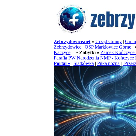
Zebrzydowice.net
»
Urząd Gminy
|
Gminn
Zebrzydowice
|
OSP Marklowice Górne
| 
Kaczyce
| •
Zabytki »
Zamek Kończyce 
Parafia PW Narodzenia NMP - Kończyce 
Portal »
|
Siatkówka
|
Piłka nożna
|
Przerz