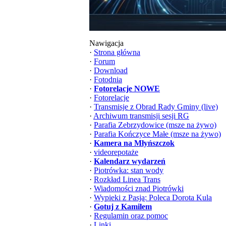
Nawigacja
·
Strona główna
·
Forum
·
Download
·
Fotodnia
·
Fotorelacje NOWE
·
Fotorelacje
·
Transmisje z Obrad Rady Gminy (live)
·
Archiwum transmisji sesji RG
·
Parafia Zebrzydowice (msze na żywo)
·
Parafia Kończyce Małe (msze na żywo)
·
Kamera na Młyńszczok
·
videorepotaże
·
Kalendarz wydarzeń
·
Piotrówka: stan wody
·
Rozkład Linea Trans
·
Wiadomości znad Piotrówki
·
Wypieki z Pasją: Poleca Dorota Kula
·
Gotuj z Kamilem
·
Regulamin oraz pomoc
·
Linki