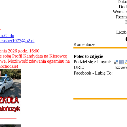
Data
Dod
Wymiary
Rozmi
Liczb
du-Gadu
crasher1977@o2.pl
Komentarze
rpnia 2026 godz. 16:00
 sobą Profil Kandydata na Kierowcę
Poleć to zdjęcie
owe. Możliwość zdawania egzaminu na
Podziel się z innymi:
ochodzie!
URL:
Facebook - Lubię To:
________