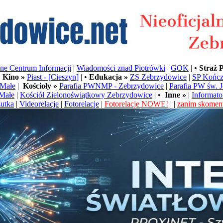
e Centrum Informacji
|
Wiadomości znad Piotrówki
|
GOK
| •
Straż 
•
Kino »
Piast - [Cieszyn]
| •
Edukacja »
ZS Zebrzydowice
|
SP Kończ
Małe
|
Kościoły »
Parafia PWNMP - Zebrzydowice
|
Parafia PW św. 
Małe
|
Kościół Zielonoświątkowy Zebrzydowice
| •
Inne »
|
Informato
utka
|
Videorelacje
|
Fotorelacje
|
Fotorelacje NOWE!
| |
zanim skoment