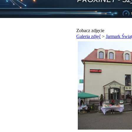
Zobacz zdjęcie
Galeria zdjęć
>
Jarmark Świą