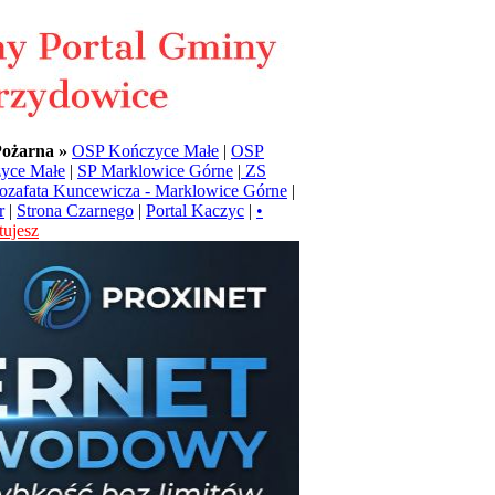
Pożarna »
OSP Kończyce Małe
|
OSP
yce Małe
|
SP Marklowice Górne
|
ZS
Jozafata Kuncewicza - Marklowice Górne
|
r
|
Strona Czarnego
|
Portal Kaczyc
|
•
ujesz