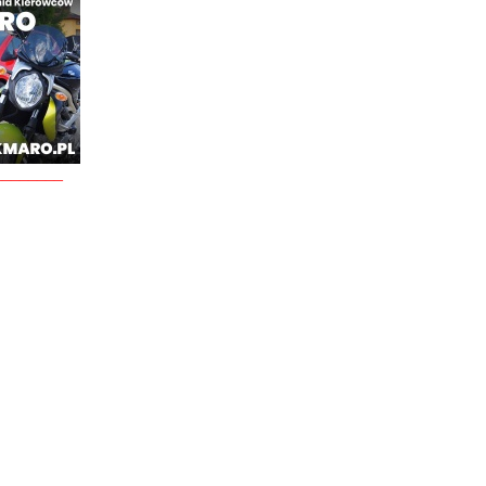
________