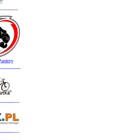
________
Pantery
_________
______
__
______
__