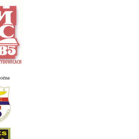
nożna