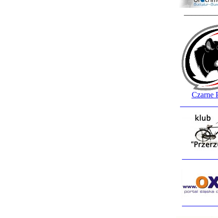
________
Czarne 
_________
_________
_________