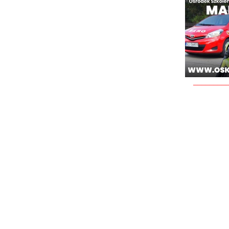
________