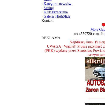
·
Kategorie newsów
·
Szukaj
·
Klub Przerzutka
·
Galeria HighSlide
Kontakt
Moje Ga
nr: 4559720
e-mail:
REKLAMA
Najbliższy kurs: 19 sie
UWAGA - Ważne!! Proszę przynieść ze
(PKK) wydany przez Starostwo Powiat
naszym sam
________