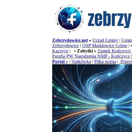
Zebrzydowice.net
»
Urząd Gminy
|
Gminn
Zebrzydowice
|
OSP Marklowice Górne
| 
Kaczyce
| •
Zabytki »
Zamek Kończyce 
Parafia PW Narodzenia NMP - Kończyce 
Portal »
|
Siatkówka
|
Piłka nożna
|
Przerz