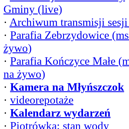
Gminy (live)
·
Archiwum transmisji sesj
·
Parafia Zebrzydowice (ms
żywo)
·
Parafia Kończyce Małe (
na żywo)
·
Kamera na Młyńszczok
·
videorepotaże
·
Kalendarz wydarzeń
·
Piotrówka: stan wody