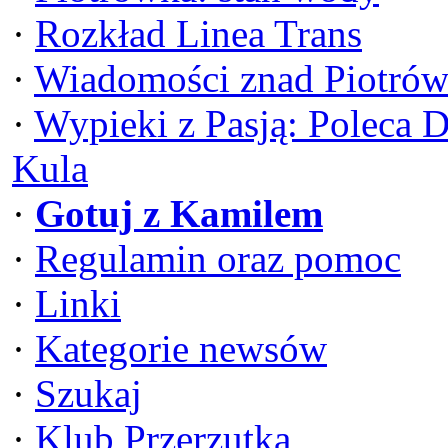
·
Rozkład Linea Trans
·
Wiadomości znad Piotrów
·
Wypieki z Pasją: Poleca 
Kula
·
Gotuj z Kamilem
·
Regulamin oraz pomoc
·
Linki
·
Kategorie newsów
·
Szukaj
·
Klub Przerzutka