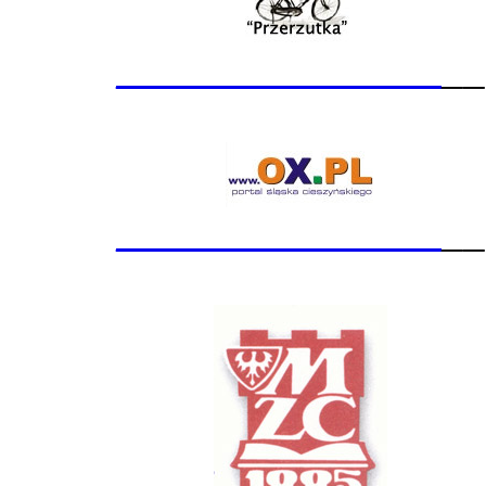
_______________
__
_______________
__