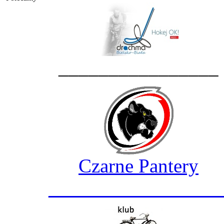
________________
Czarne Pantery
_________________