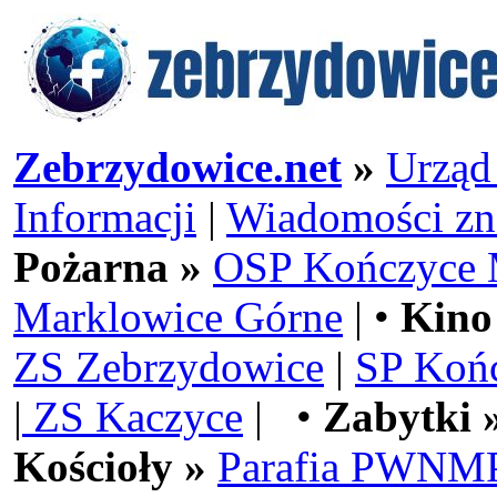
Zebrzydowice.net
»
Urząd
Informacji
|
Wiadomości zn
Pożarna »
OSP Kończyce 
Marklowice Górne
| •
Kino
ZS Zebrzydowice
|
SP Koń
|
ZS Kaczyce
| •
Zabytki 
Kościoły »
Parafia PWNMP