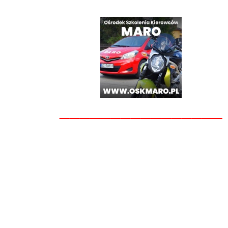
________________