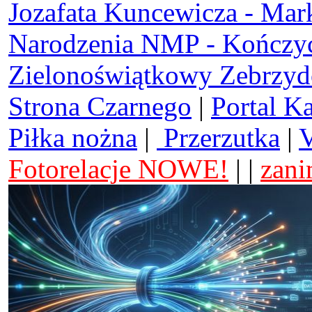
Jozafata Kuncewicza - Mar
Narodzenia NMP - Kończy
Zielonoświątkowy Zebrzy
Strona Czarnego
|
Portal K
Piłka nożna
|
Przerzutka
|
V
Fotorelacje NOWE!
| |
zani