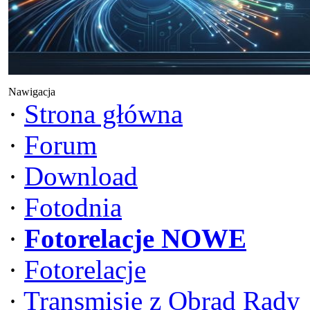
Nawigacja
·
Strona główna
·
Forum
·
Download
·
Fotodnia
·
Fotorelacje NOWE
·
Fotorelacje
·
Transmisje z Obrad Rady