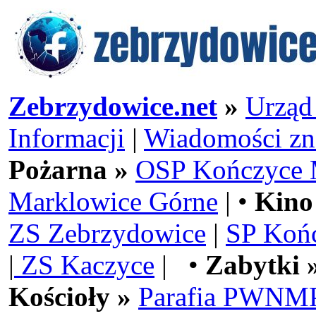
Zebrzydowice.net
»
Urząd
Informacji
|
Wiadomości zn
Pożarna »
OSP Kończyce 
Marklowice Górne
| •
Kino
ZS Zebrzydowice
|
SP Koń
|
ZS Kaczyce
| •
Zabytki 
Kościoły »
Parafia PWNMP