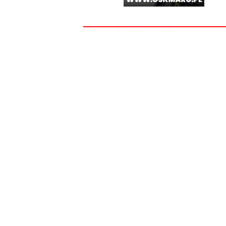
______________