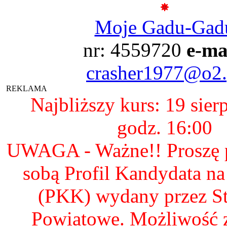
Moje Gadu-Gad
nr: 4559720
e-ma
crasher1977@o2.
REKLAMA
Najbliższy kurs: 19 sier
godz. 16:00
UWAGA - Ważne!! Proszę p
sobą Profil Kandydata n
(PKK) wydany przez S
Powiatowe. Możliwość 