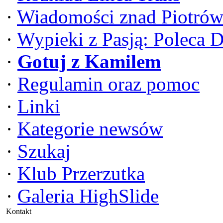
·
Wiadomości znad Piotrów
·
Wypieki z Pasją: Poleca 
·
Gotuj z Kamilem
·
Regulamin oraz pomoc
·
Linki
·
Kategorie newsów
·
Szukaj
·
Klub Przerzutka
·
Galeria HighSlide
Kontakt