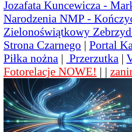
Jozafata Kuncewicza - Mar
Narodzenia NMP - Kończy
Zielonoświątkowy Zebrzy
Strona Czarnego
|
Portal K
Piłka nożna
|
Przerzutka
|
V
Fotorelacje NOWE!
| |
zani