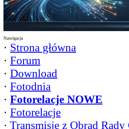
Nawigacja
·
Strona główna
·
Forum
·
Download
·
Fotodnia
·
Fotorelacje NOWE
·
Fotorelacje
·
Transmisje z Obrad Rady