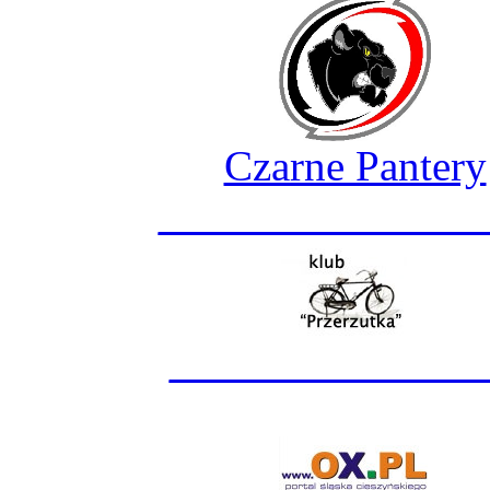
Czarne Pantery
_______________
______________