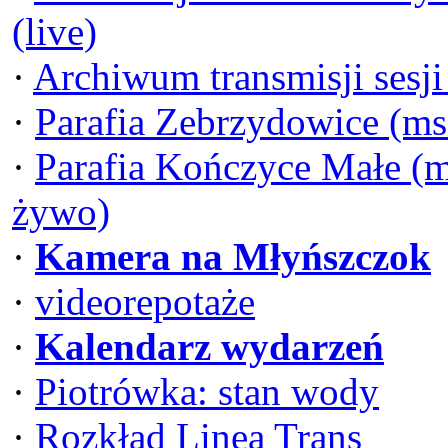
(live)
·
Archiwum transmisji sesj
·
Parafia Zebrzydowice (ms
·
Parafia Kończyce Małe (m
żywo)
·
Kamera na Młyńszczok
·
videorepotaże
·
Kalendarz wydarzeń
·
Piotrówka: stan wody
·
Rozkład Linea Trans