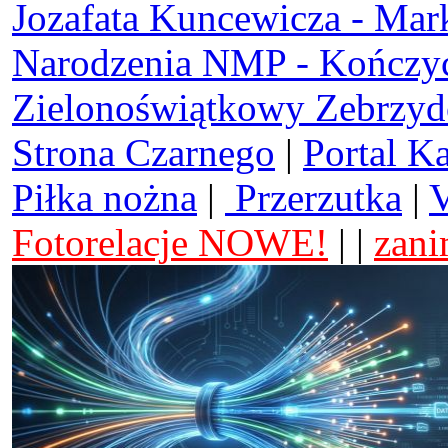
Jozafata Kuncewicza - Mar
Narodzenia NMP - Kończy
Zielonoświątkowy Zebrzy
Strona Czarnego
|
Portal K
Piłka nożna
|
Przerzutka
|
V
Fotorelacje NOWE!
| |
zani