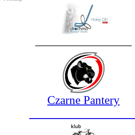
________________
Czarne Pantery
_________________