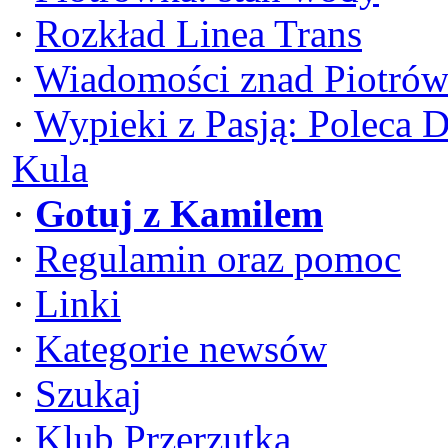
·
Rozkład Linea Trans
·
Wiadomości znad Piotrów
·
Wypieki z Pasją: Poleca 
Kula
·
Gotuj z Kamilem
·
Regulamin oraz pomoc
·
Linki
·
Kategorie newsów
·
Szukaj
·
Klub Przerzutka