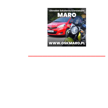
________________