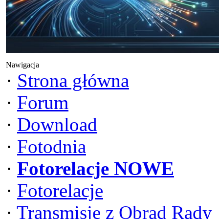
Nawigacja
·
Strona główna
·
Forum
·
Download
·
Fotodnia
·
Fotorelacje NOWE
·
Fotorelacje
·
Transmisje z Obrad Rady