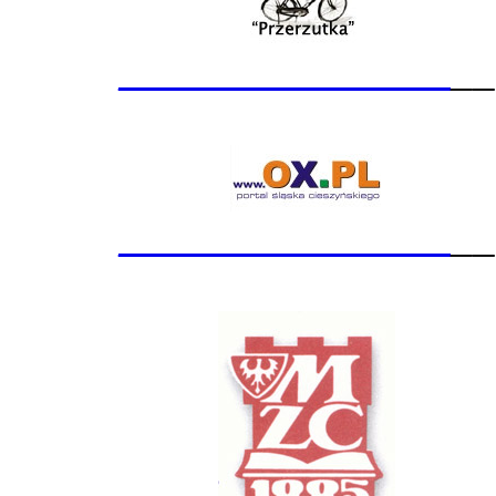
_______________
__
_______________
__