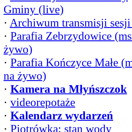
Gminy (live)
·
Archiwum transmisji sesj
·
Parafia Zebrzydowice (ms
żywo)
·
Parafia Kończyce Małe (
na żywo)
·
Kamera na Młyńszczok
·
videorepotaże
·
Kalendarz wydarzeń
·
Piotrówka: stan wody