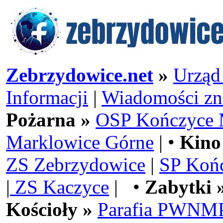
Zebrzydowice.net
»
Urząd
Informacji
|
Wiadomości zn
Pożarna »
OSP Kończyce 
Marklowice Górne
| •
Kino
ZS Zebrzydowice
|
SP Koń
|
ZS Kaczyce
| •
Zabytki 
Kościoły »
Parafia PWNMP