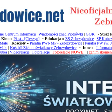
e Centrum Informacji
|
Wiadomości znad Piotrówki
|
GOK
| •
Straż 
•
Kino »
Piast - [Cieszyn]
| •
Edukacja »
ZS Zebrzydowice
|
SP Kończ
Małe
|
Kościoły »
Parafia PWNMP - Zebrzydowice
|
Parafia PW św. 
Małe
|
Kościół Zielonoświątkowy Zebrzydowice
| •
Inne »
|
Informato
utka
|
Videorelacje
|
Fotorelacje
|
Fotorelacje NOWE!
| |
zanim skoment