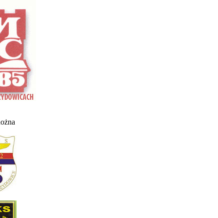
nożna