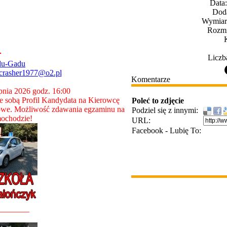
Data
Dod
Wymiary
Rozmi
Liczb
du-Gadu
crasher1977@o2.pl
Komentarze
rpnia 2026 godz. 16:00
 sobą Profil Kandydata na Kierowcę
Poleć to zdjęcie
owe. Możliwość zdawania egzaminu na
Podziel się z innymi:
ochodzie!
URL:
Facebook - Lubię To:
________