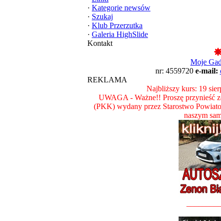
·
Kategorie newsów
·
Szukaj
·
Klub Przerzutka
·
Galeria HighSlide
Kontakt
Moje Ga
nr: 4559720
e-mail:
REKLAMA
Najbliższy kurs: 19 sie
UWAGA - Ważne!! Proszę przynieść ze
(PKK) wydany przez Starostwo Powiat
naszym sam
________