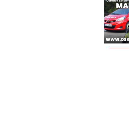
________