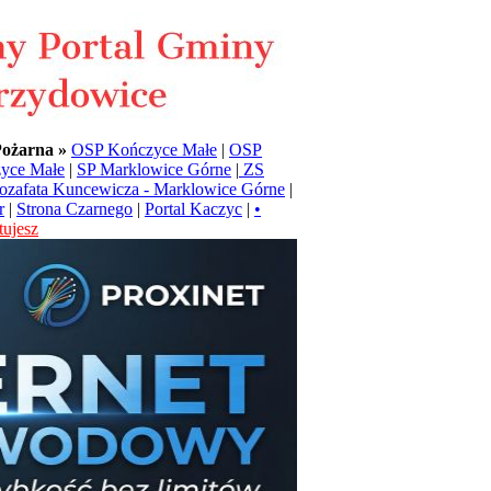
Pożarna »
OSP Kończyce Małe
|
OSP
yce Małe
|
SP Marklowice Górne
|
ZS
Jozafata Kuncewicza - Marklowice Górne
|
r
|
Strona Czarnego
|
Portal Kaczyc
|
•
ujesz