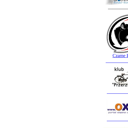
________
Czarne 
_________
_________
_________