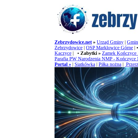
Zebrzydowice.net
»
Urząd Gminy
|
Gminn
Zebrzydowice
|
OSP Marklowice Górne
| 
Kaczyce
| •
Zabytki »
Zamek Kończyce 
Parafia PW Narodzenia NMP - Kończyce 
Portal »
|
Siatkówka
|
Piłka nożna
|
Przerz