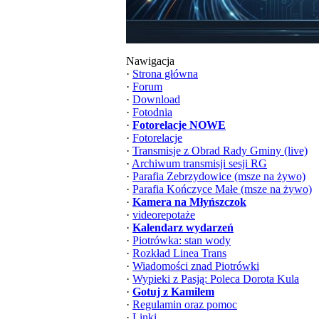
Nawigacja
·
Strona główna
·
Forum
·
Download
·
Fotodnia
·
Fotorelacje NOWE
·
Fotorelacje
·
Transmisje z Obrad Rady Gminy (live)
·
Archiwum transmisji sesji RG
·
Parafia Zebrzydowice (msze na żywo)
·
Parafia Kończyce Małe (msze na żywo)
·
Kamera na Młyńszczok
·
videorepotaże
·
Kalendarz wydarzeń
·
Piotrówka: stan wody
·
Rozkład Linea Trans
·
Wiadomości znad Piotrówki
·
Wypieki z Pasją: Poleca Dorota Kula
·
Gotuj z Kamilem
·
Regulamin oraz pomoc
·
Linki