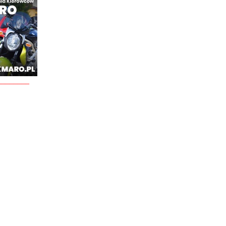
________