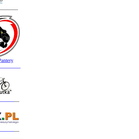
________
Pantery
_________
______
__
______
__