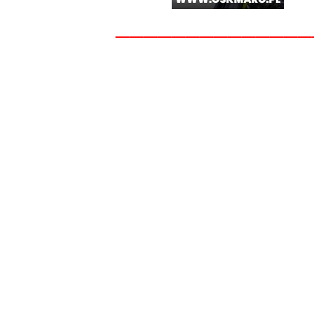
______________