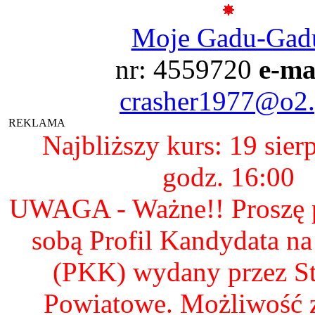
Moje Gadu-Gad
nr: 4559720
e-ma
crasher1977@o2.
REKLAMA
Najbliższy kurs: 19 sier
godz. 16:00
UWAGA - Ważne!! Proszę p
sobą Profil Kandydata n
(PKK) wydany przez S
Powiatowe. Możliwość 