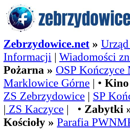
Zebrzydowice.net
»
Urząd
Informacji
|
Wiadomości zn
Pożarna »
OSP Kończyce 
Marklowice Górne
| •
Kino
ZS Zebrzydowice
|
SP Koń
|
ZS Kaczyce
| •
Zabytki 
Kościoły »
Parafia PWNMP