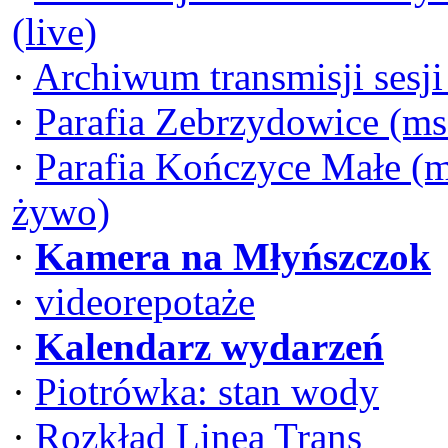
(live)
·
Archiwum transmisji sesj
·
Parafia Zebrzydowice (ms
·
Parafia Kończyce Małe (m
żywo)
·
Kamera na Młyńszczok
·
videorepotaże
·
Kalendarz wydarzeń
·
Piotrówka: stan wody
·
Rozkład Linea Trans