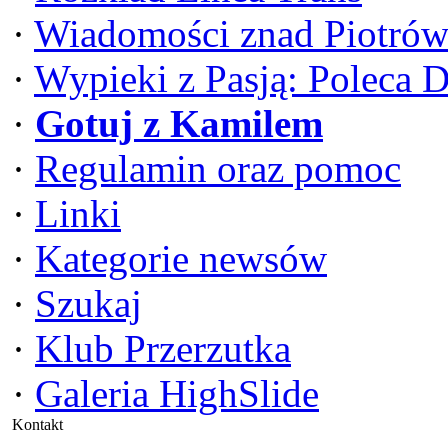
·
Wiadomości znad Piotrów
·
Wypieki z Pasją: Poleca 
·
Gotuj z Kamilem
·
Regulamin oraz pomoc
·
Linki
·
Kategorie newsów
·
Szukaj
·
Klub Przerzutka
·
Galeria HighSlide
Kontakt