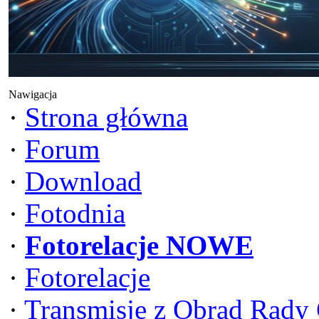
Nawigacja
·
Strona główna
·
Forum
·
Download
·
Fotodnia
·
Fotorelacje NOWE
·
Fotorelacje
·
Transmisje z Obrad Rady