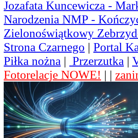
Jozafata Kuncewicza - Mar
Narodzenia NMP - Kończy
Zielonoświątkowy Zebrzy
Strona Czarnego
|
Portal K
Piłka nożna
|
Przerzutka
|
V
Fotorelacje NOWE!
| |
zani