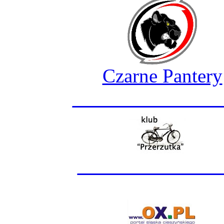
Czarne Pantery
_______________
______________