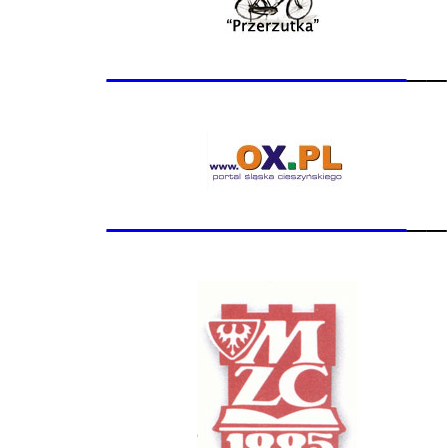
_______________
__
_______________
__