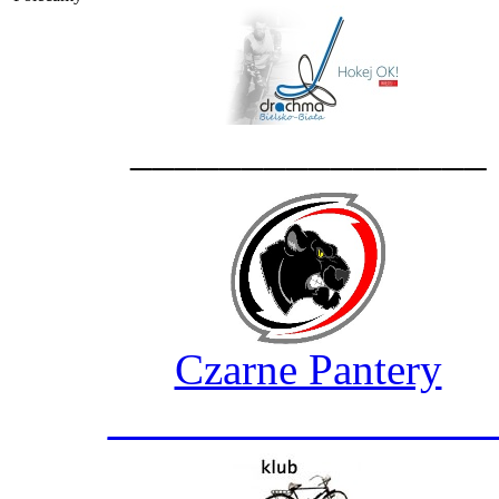
________________
Czarne Pantery
_________________