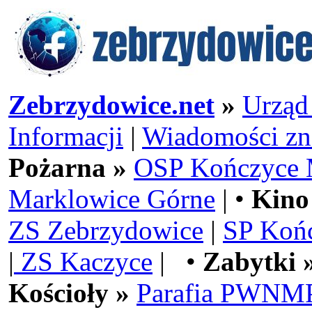
Zebrzydowice.net
»
Urząd
Informacji
|
Wiadomości zn
Pożarna »
OSP Kończyce 
Marklowice Górne
| •
Kino
ZS Zebrzydowice
|
SP Koń
|
ZS Kaczyce
| •
Zabytki 
Kościoły »
Parafia PWNMP