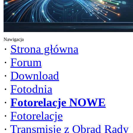
Nawigacja
·
Strona główna
·
Forum
·
Download
·
Fotodnia
·
Fotorelacje NOWE
·
Fotorelacje
·
Transmisje z Obrad Rady