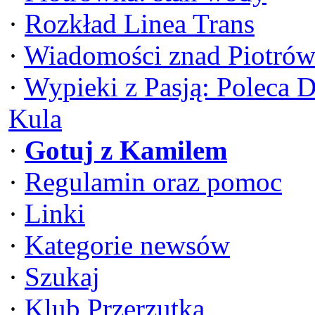
·
Rozkład Linea Trans
·
Wiadomości znad Piotrów
·
Wypieki z Pasją: Poleca 
Kula
·
Gotuj z Kamilem
·
Regulamin oraz pomoc
·
Linki
·
Kategorie newsów
·
Szukaj
·
Klub Przerzutka