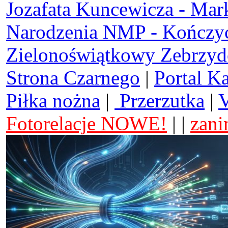
Jozafata Kuncewicza - Mar
Narodzenia NMP - Kończy
Zielonoświątkowy Zebrzy
Strona Czarnego
|
Portal K
Piłka nożna
|
Przerzutka
|
V
Fotorelacje NOWE!
| |
zani