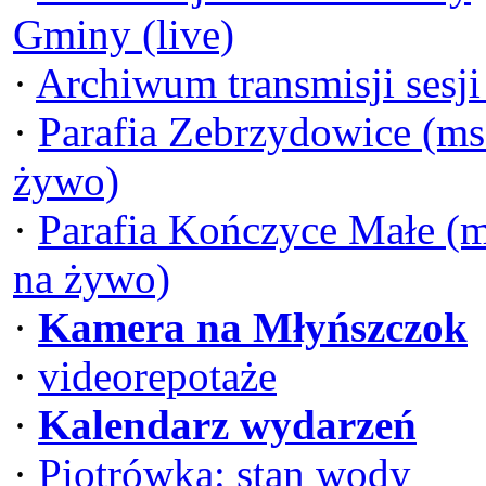
Gminy (live)
·
Archiwum transmisji sesj
·
Parafia Zebrzydowice (ms
żywo)
·
Parafia Kończyce Małe (
na żywo)
·
Kamera na Młyńszczok
·
videorepotaże
·
Kalendarz wydarzeń
·
Piotrówka: stan wody