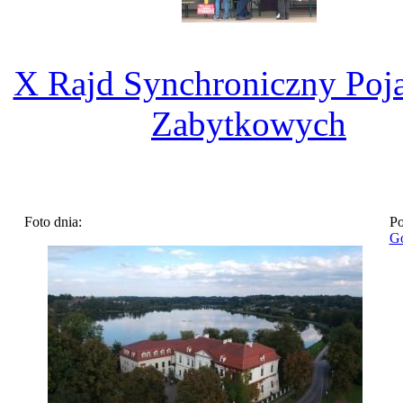
X Rajd Synchroniczny Po
Zabytkowych
Foto dnia:
Po
Go