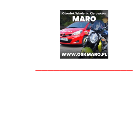
________________