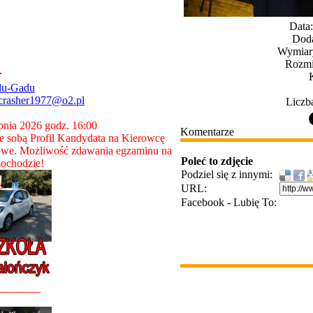
Data:
Doda
Wymiary
Rozmi
du-Gadu
crasher1977@o2.pl
Liczb
rpnia 2026 godz. 16:00
Komentarze
 sobą Profil Kandydata na Kierowcę
owe. Możliwość zdawania egzaminu na
Poleć to zdjęcie
ochodzie!
Podziel się z innymi:
URL:
Facebook - Lubię To:
________