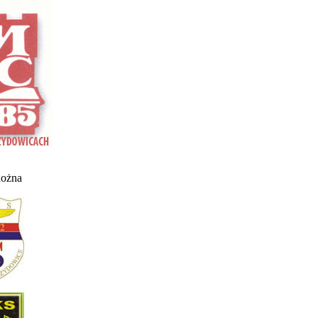
nożna