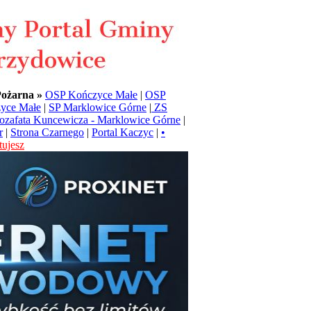
Pożarna »
OSP Kończyce Małe
|
OSP
yce Małe
|
SP Marklowice Górne
|
ZS
Jozafata Kuncewicza - Marklowice Górne
|
r
|
Strona Czarnego
|
Portal Kaczyc
|
•
ujesz