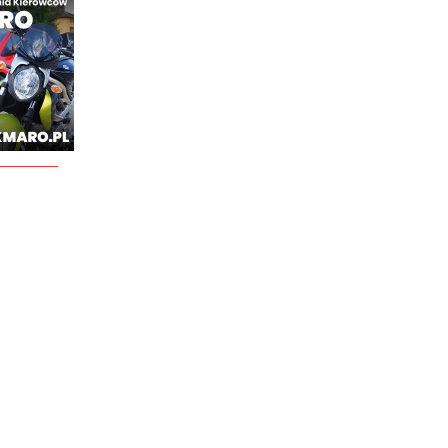
________