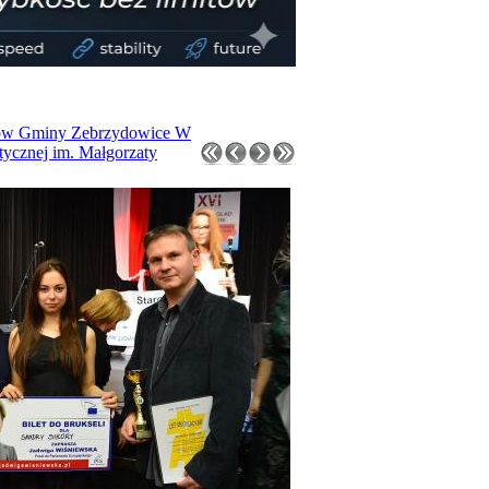
iów Gminy Zebrzydowice W
tycznej im. Małgorzaty