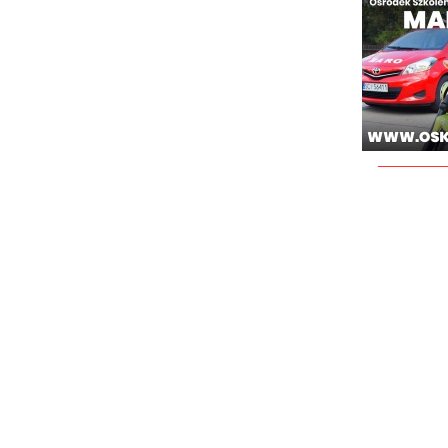
________