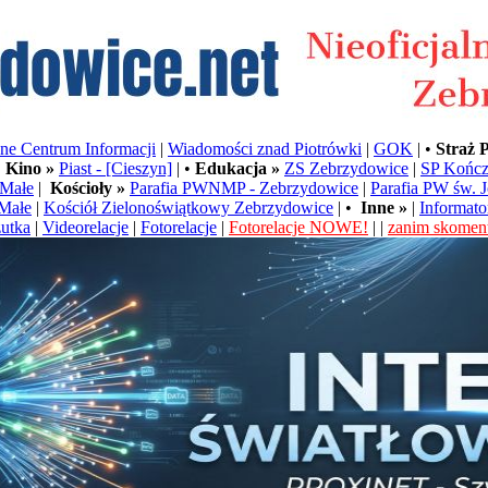
e Centrum Informacji
|
Wiadomości znad Piotrówki
|
GOK
| •
Straż 
•
Kino »
Piast - [Cieszyn]
| •
Edukacja »
ZS Zebrzydowice
|
SP Kończ
Małe
|
Kościoły »
Parafia PWNMP - Zebrzydowice
|
Parafia PW św. 
Małe
|
Kościół Zielonoświątkowy Zebrzydowice
| •
Inne »
|
Informato
utka
|
Videorelacje
|
Fotorelacje
|
Fotorelacje NOWE!
| |
zanim skoment