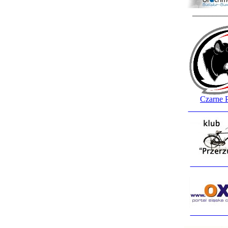
________
Czarne 
_________
_________
_________