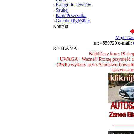
·
Kategorie newsów
·
Szukaj
·
Klub Przerzutka
·
Galeria HighSlide
Kontakt
Moje Ga
nr: 4559720
e-mail:
REKLAMA
Najbliższy kurs: 19 sie
UWAGA - Ważne!! Proszę przynieść ze
(PKK) wydany przez Starostwo Powiat
naszym sam
________