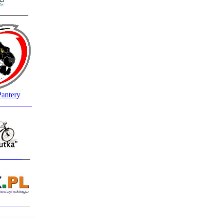
________
Pantery
_________
______
__
______
__