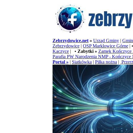
Zebrzydowice.net
»
Urząd Gminy
|
Gminn
Zebrzydowice
|
OSP Marklowice Górne
| 
Kaczyce
| •
Zabytki »
Zamek Kończyce 
Parafia PW Narodzenia NMP - Kończyce 
Portal »
|
Siatkówka
|
Piłka nożna
|
Przerz