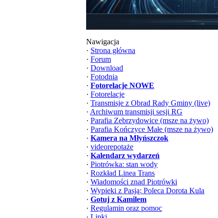
Nawigacja
·
Strona główna
·
Forum
·
Download
·
Fotodnia
·
Fotorelacje NOWE
·
Fotorelacje
·
Transmisje z Obrad Rady Gminy (live)
·
Archiwum transmisji sesji RG
·
Parafia Zebrzydowice (msze na żywo)
·
Parafia Kończyce Małe (msze na żywo)
·
Kamera na Młyńszczok
·
videorepotaże
·
Kalendarz wydarzeń
·
Piotrówka: stan wody
·
Rozkład Linea Trans
·
Wiadomości znad Piotrówki
·
Wypieki z Pasją: Poleca Dorota Kula
·
Gotuj z Kamilem
·
Regulamin oraz pomoc
·
Linki