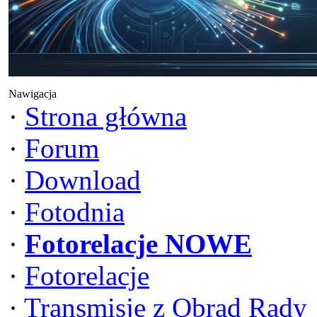
Nawigacja
·
Strona główna
·
Forum
·
Download
·
Fotodnia
·
Fotorelacje NOWE
·
Fotorelacje
·
Transmisje z Obrad Rady