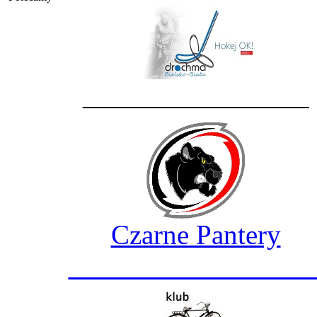
________________
Czarne Pantery
_________________