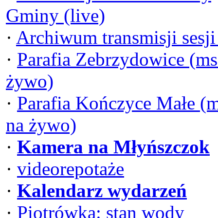
Gminy (live)
·
Archiwum transmisji sesj
·
Parafia Zebrzydowice (ms
żywo)
·
Parafia Kończyce Małe (
na żywo)
·
Kamera na Młyńszczok
·
videorepotaże
·
Kalendarz wydarzeń
·
Piotrówka: stan wody