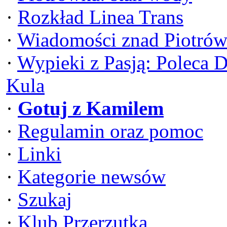
·
Rozkład Linea Trans
·
Wiadomości znad Piotrów
·
Wypieki z Pasją: Poleca 
Kula
·
Gotuj z Kamilem
·
Regulamin oraz pomoc
·
Linki
·
Kategorie newsów
·
Szukaj
·
Klub Przerzutka