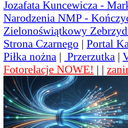
Jozafata Kuncewicza - Mar
Narodzenia NMP - Kończy
Zielonoświątkowy Zebrzy
Strona Czarnego
|
Portal K
Piłka nożna
|
Przerzutka
|
V
Fotorelacje NOWE!
| |
zani