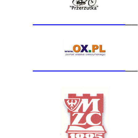
_______________
__
_______________
__