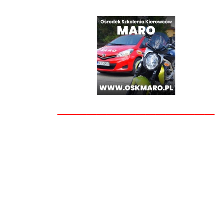
________________