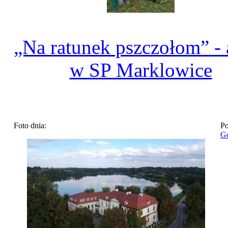
„Na ratunek pszczołom” - 
w SP Marklowice
Foto dnia:
Po
Go