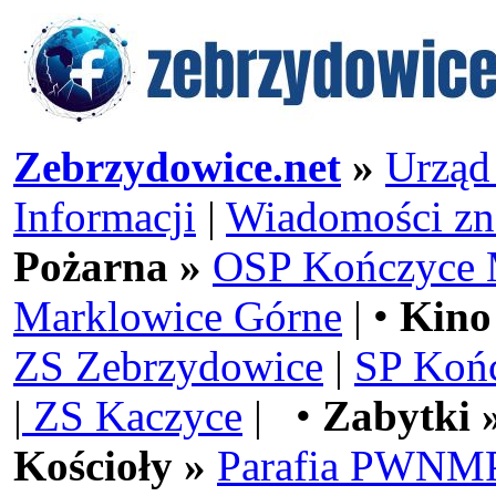
Zebrzydowice.net
»
Urząd
Informacji
|
Wiadomości zn
Pożarna »
OSP Kończyce 
Marklowice Górne
| •
Kino
ZS Zebrzydowice
|
SP Koń
|
ZS Kaczyce
| •
Zabytki 
Kościoły »
Parafia PWNMP