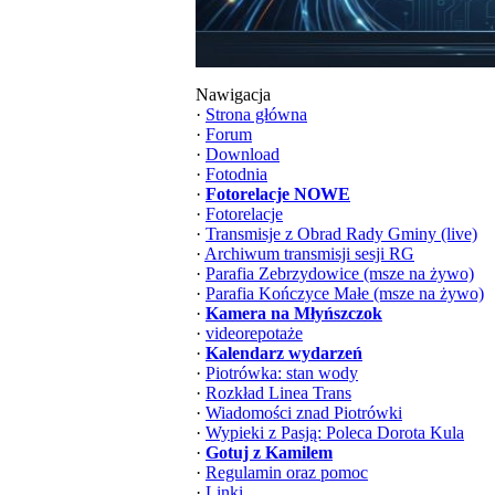
Nawigacja
·
Strona główna
·
Forum
·
Download
·
Fotodnia
·
Fotorelacje NOWE
·
Fotorelacje
·
Transmisje z Obrad Rady Gminy (live)
·
Archiwum transmisji sesji RG
·
Parafia Zebrzydowice (msze na żywo)
·
Parafia Kończyce Małe (msze na żywo)
·
Kamera na Młyńszczok
·
videorepotaże
·
Kalendarz wydarzeń
·
Piotrówka: stan wody
·
Rozkład Linea Trans
·
Wiadomości znad Piotrówki
·
Wypieki z Pasją: Poleca Dorota Kula
·
Gotuj z Kamilem
·
Regulamin oraz pomoc
·
Linki