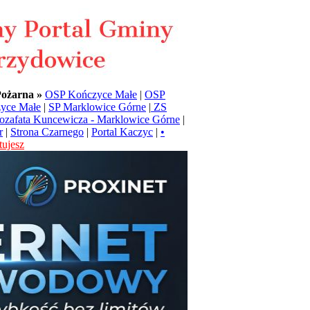
Pożarna »
OSP Kończyce Małe
|
OSP
yce Małe
|
SP Marklowice Górne
|
ZS
Jozafata Kuncewicza - Marklowice Górne
|
r
|
Strona Czarnego
|
Portal Kaczyc
|
•
ujesz