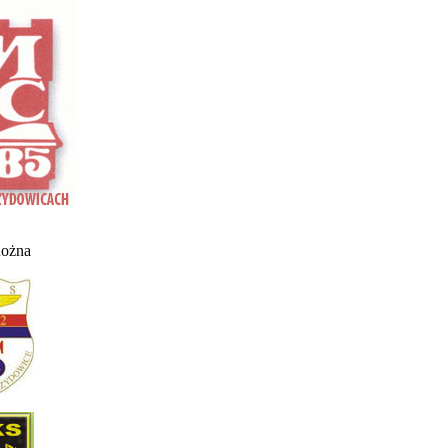
nożna