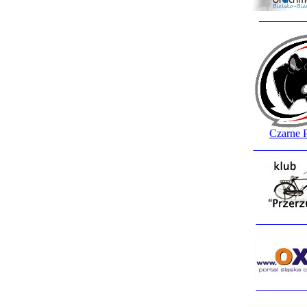
________
Czarne 
_________
_________
_________