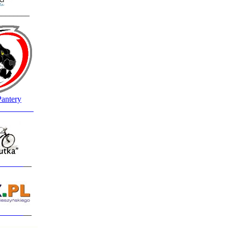
________
Pantery
_________
______
__
______
__