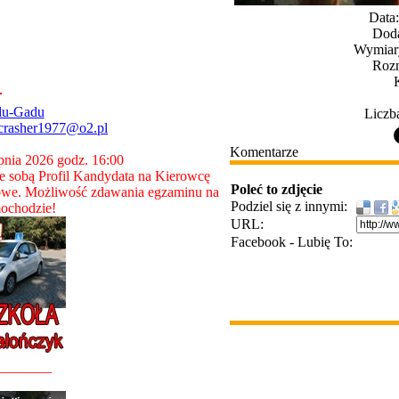
Data:
Doda
Wymiary
Rozm
du-Gadu
Liczb
crasher1977@o2.pl
Komentarze
rpnia 2026 godz. 16:00
 sobą Profil Kandydata na Kierowcę
Poleć to zdjęcie
owe. Możliwość zdawania egzaminu na
Podziel się z innymi:
ochodzie!
URL:
Facebook - Lubię To:
________