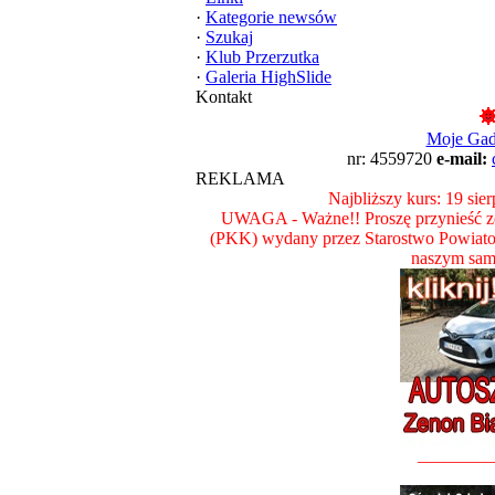
·
Kategorie newsów
·
Szukaj
·
Klub Przerzutka
·
Galeria HighSlide
Kontakt
Moje Ga
nr: 4559720
e-mail:
REKLAMA
Najbliższy kurs: 19 sie
UWAGA - Ważne!! Proszę przynieść ze
(PKK) wydany przez Starostwo Powiat
naszym sam
________