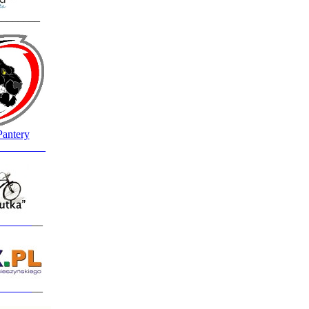
________
Pantery
_________
______
__
______
__