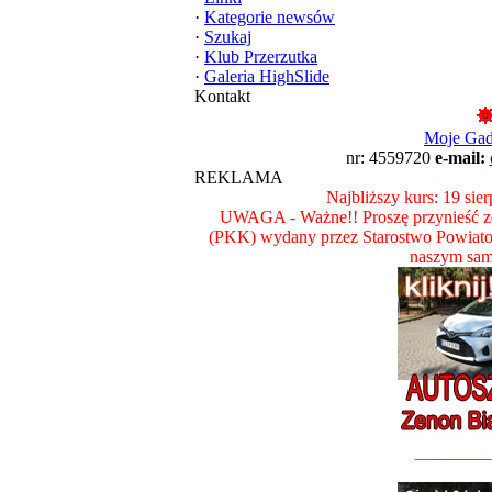
·
Kategorie newsów
·
Szukaj
·
Klub Przerzutka
·
Galeria HighSlide
Kontakt
Moje Ga
nr: 4559720
e-mail:
REKLAMA
Najbliższy kurs: 19 sie
UWAGA - Ważne!! Proszę przynieść ze
(PKK) wydany przez Starostwo Powiat
naszym sam
________