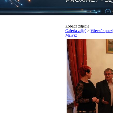
Zobacz zdjęcie
Galeria zdjęć
>
Wieczór poez
Małysz