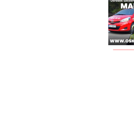
________