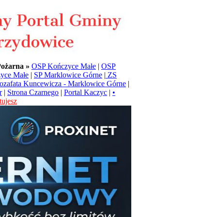
Pożarna »
OSP Kończyce Małe
|
OSP
yce Małe
|
SP Marklowice Górne
|
ZS
Jozafata Kuncewicza - Marklowice Górne
|
r
|
Strona Czarnego
|
Portal Kaczyc
|
•
ujesz