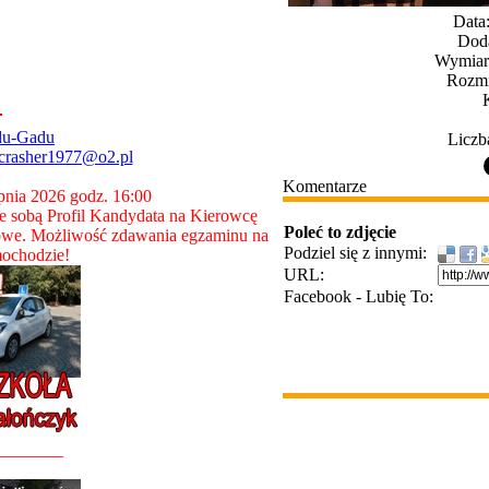
Data
Dod
Wymiary
Rozmi
du-Gadu
Liczb
crasher1977@o2.pl
Komentarze
rpnia 2026 godz. 16:00
 sobą Profil Kandydata na Kierowcę
Poleć to zdjęcie
owe. Możliwość zdawania egzaminu na
Podziel się z innymi:
ochodzie!
URL:
Facebook - Lubię To:
________