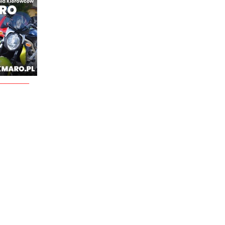
________