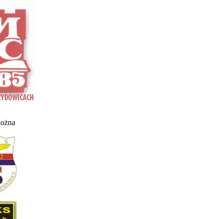
nożna