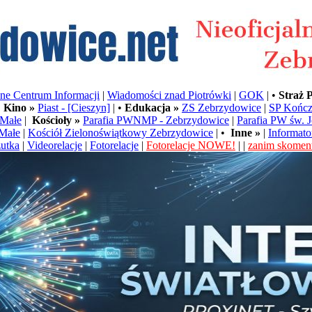
e Centrum Informacji
|
Wiadomości znad Piotrówki
|
GOK
| •
Straż 
•
Kino »
Piast - [Cieszyn]
| •
Edukacja »
ZS Zebrzydowice
|
SP Kończ
Małe
|
Kościoły »
Parafia PWNMP - Zebrzydowice
|
Parafia PW św. 
Małe
|
Kościół Zielonoświątkowy Zebrzydowice
| •
Inne »
|
Informato
utka
|
Videorelacje
|
Fotorelacje
|
Fotorelacje NOWE!
| |
zanim skoment