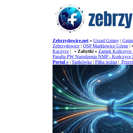
Zebrzydowice.net
»
Urząd Gminy
|
Gminn
Zebrzydowice
|
OSP Marklowice Górne
| 
Kaczyce
| •
Zabytki »
Zamek Kończyce 
Parafia PW Narodzenia NMP - Kończyce 
Portal »
|
Siatkówka
|
Piłka nożna
|
Przerz