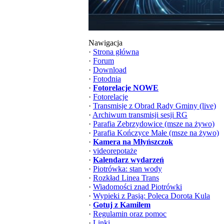
Nawigacja
·
Strona główna
·
Forum
·
Download
·
Fotodnia
·
Fotorelacje NOWE
·
Fotorelacje
·
Transmisje z Obrad Rady Gminy (live)
·
Archiwum transmisji sesji RG
·
Parafia Zebrzydowice (msze na żywo)
·
Parafia Kończyce Małe (msze na żywo)
·
Kamera na Młyńszczok
·
videorepotaże
·
Kalendarz wydarzeń
·
Piotrówka: stan wody
·
Rozkład Linea Trans
·
Wiadomości znad Piotrówki
·
Wypieki z Pasją: Poleca Dorota Kula
·
Gotuj z Kamilem
·
Regulamin oraz pomoc
·
Linki