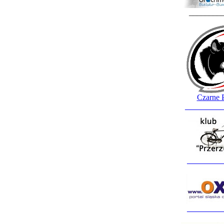
________
Czarne 
_________
_________
_________