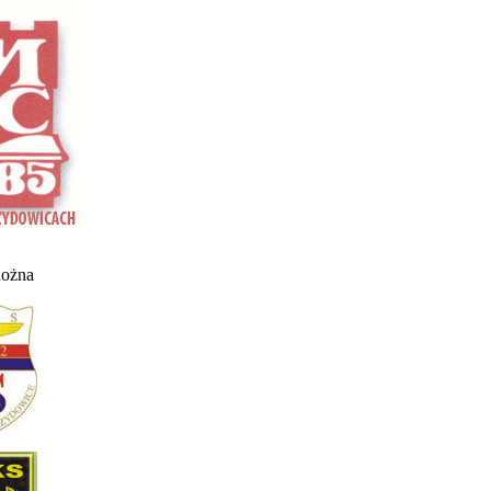
nożna