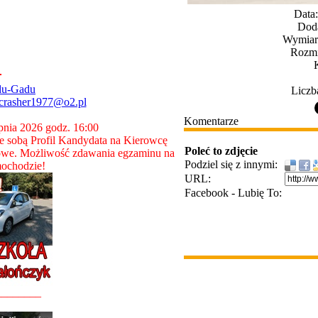
Data
Dod
Wymiary
Rozmi
du-Gadu
Liczb
crasher1977@o2.pl
Komentarze
rpnia 2026 godz. 16:00
 sobą Profil Kandydata na Kierowcę
Poleć to zdjęcie
owe. Możliwość zdawania egzaminu na
Podziel się z innymi:
ochodzie!
URL:
Facebook - Lubię To:
________