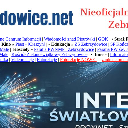
e Centrum Informacji
|
Wiadomości znad Piotrówki
|
GOK
| •
Straż 
•
Kino »
Piast - [Cieszyn]
| •
Edukacja »
ZS Zebrzydowice
|
SP Kończ
Małe
|
Kościoły »
Parafia PWNMP - Zebrzydowice
|
Parafia PW św. 
Małe
|
Kościół Zielonoświątkowy Zebrzydowice
| •
Inne »
|
Informato
utka
|
Videorelacje
|
Fotorelacje
|
Fotorelacje NOWE!
| |
zanim skoment