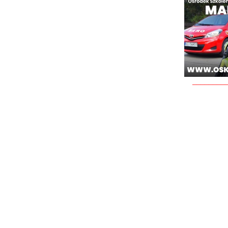
________