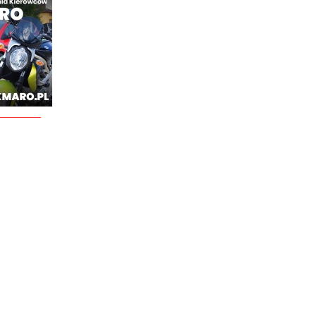
________