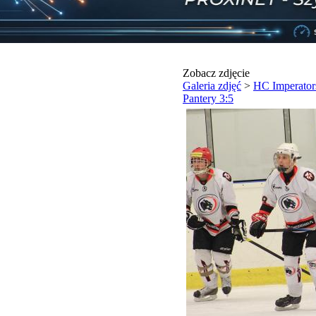
Zobacz zdjęcie
Galeria zdjęć
>
HC Imperator
Pantery 3:5