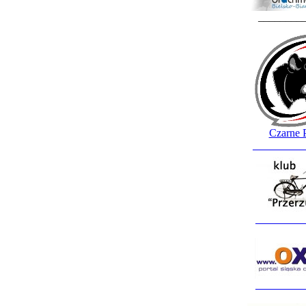
________
Czarne 
_________
_________
_________