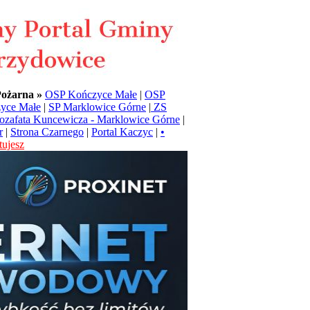
Pożarna »
OSP Kończyce Małe
|
OSP
yce Małe
|
SP Marklowice Górne
|
ZS
Jozafata Kuncewicza - Marklowice Górne
|
r
|
Strona Czarnego
|
Portal Kaczyc
|
•
ujesz