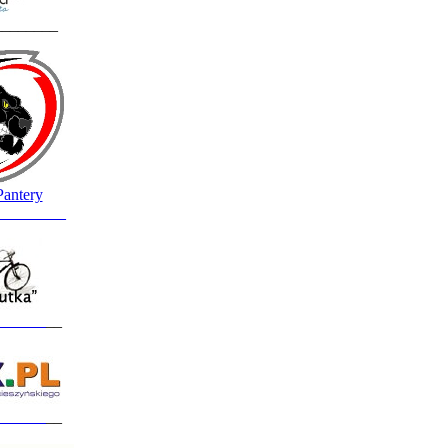
________
Pantery
_________
______
__
______
__