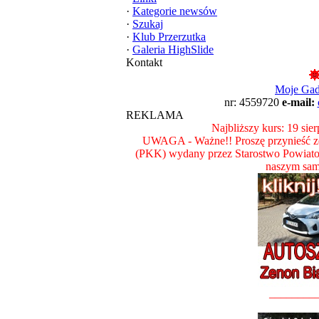
·
Kategorie newsów
·
Szukaj
·
Klub Przerzutka
·
Galeria HighSlide
Kontakt
Moje Ga
nr: 4559720
e-mail:
REKLAMA
Najbliższy kurs: 19 sie
UWAGA - Ważne!! Proszę przynieść ze
(PKK) wydany przez Starostwo Powiat
naszym sam
________