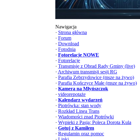
Nawigacja
·
Strona główna
·
Forum
·
Download
·
Fotodnia
·
Fotorelacje NOWE
·
Fotorelacje
·
Transmisje z Obrad Rady Gminy (live)
·
Archiwum transmisji sesji RG
·
Parafia Zebrzydowice (msze na żywo)
·
Parafia Kończyce Małe (msze na żywo)
·
Kamera na Młyńszczok
·
videorepotaże
·
Kalendarz wydarzeń
·
Piotrówka: stan wody
·
Rozkład Linea Trans
·
Wiadomości znad Piotrówki
·
Wypieki z Pasją: Poleca Dorota Kula
·
Gotuj z Kamilem
·
Regulamin oraz pomoc
·
Linki