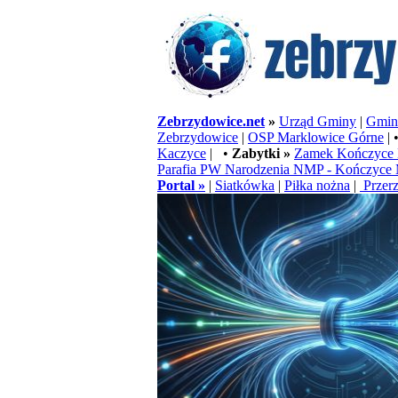
Zebrzydowice.net
»
Urząd Gminy
|
Gminn
Zebrzydowice
|
OSP Marklowice Górne
| 
Kaczyce
| •
Zabytki »
Zamek Kończyce 
Parafia PW Narodzenia NMP - Kończyce 
Portal »
|
Siatkówka
|
Piłka nożna
|
Przerz