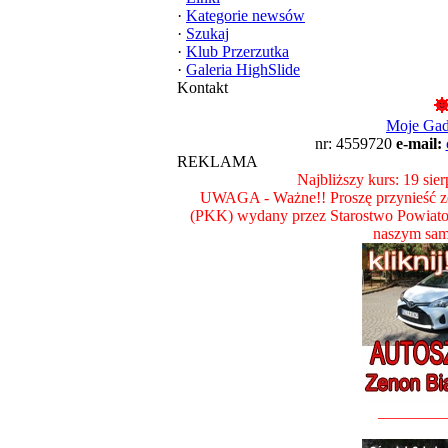
·
Kategorie newsów
·
Szukaj
·
Klub Przerzutka
·
Galeria HighSlide
Kontakt
Moje Ga
nr: 4559720
e-mail:
REKLAMA
Najbliższy kurs: 19 sie
UWAGA - Ważne!! Proszę przynieść ze
(PKK) wydany przez Starostwo Powiat
naszym sam
________