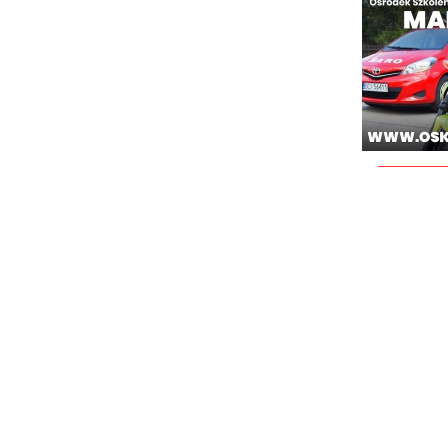
________