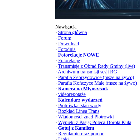
Nawigacja
·
Strona główna
·
Forum
·
Download
·
Fotodnia
·
Fotorelacje NOWE
·
Fotorelacje
·
Transmisje z Obrad Rady Gminy (live)
·
Archiwum transmisji sesji RG
·
Parafia Zebrzydowice (msze na żywo)
·
Parafia Kończyce Małe (msze na żywo)
·
Kamera na Młyńszczok
·
videorepotaże
·
Kalendarz wydarzeń
·
Piotrówka: stan wody
·
Rozkład Linea Trans
·
Wiadomości znad Piotrówki
·
Wypieki z Pasją: Poleca Dorota Kula
·
Gotuj z Kamilem
·
Regulamin oraz pomoc
·
Linki