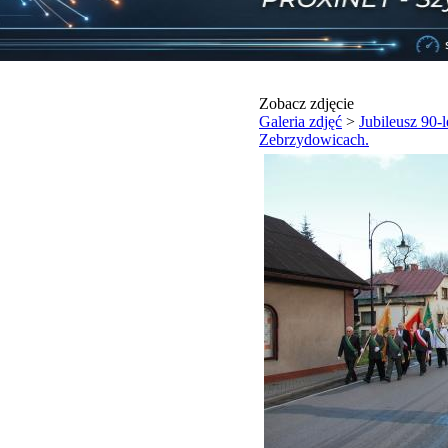
Zobacz zdjęcie
Galeria zdjęć
>
Jubileusz 90-
Zebrzydowicach.