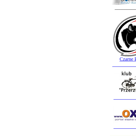
________
Czarne 
_________
_________
_________