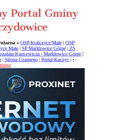
Pożarna »
OSP Kończyce Małe
|
OSP
yce Małe
|
SP Marklowice Górne
|
ZS
Jozafata Kuncewicza - Marklowice Górne
|
r
|
Strona Czarnego
|
Portal Kaczyc
|
•
ujesz