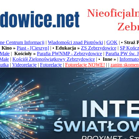
e Centrum Informacji
|
Wiadomości znad Piotrówki
|
GOK
| •
Straż 
•
Kino »
Piast - [Cieszyn]
| •
Edukacja »
ZS Zebrzydowice
|
SP Kończ
Małe
|
Kościoły »
Parafia PWNMP - Zebrzydowice
|
Parafia PW św. 
Małe
|
Kościół Zielonoświątkowy Zebrzydowice
| •
Inne »
|
Informato
utka
|
Videorelacje
|
Fotorelacje
|
Fotorelacje NOWE!
| |
zanim skoment