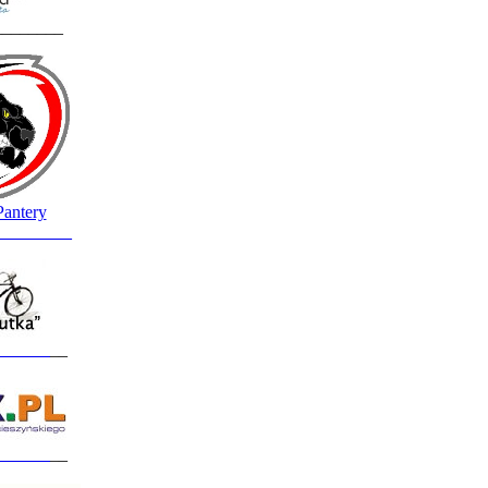
________
Pantery
_________
______
__
______
__