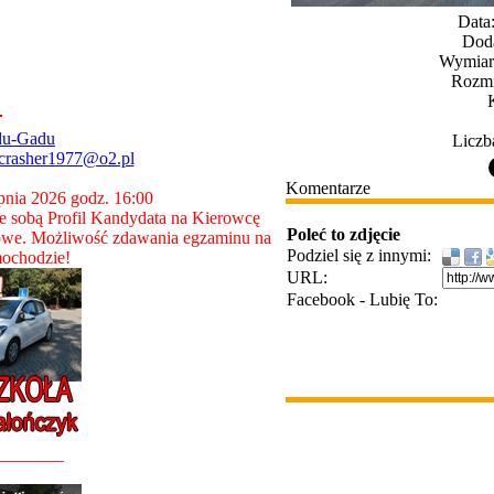
Data
Dod
Wymiary
Rozmi
du-Gadu
Liczb
crasher1977@o2.pl
Komentarze
rpnia 2026 godz. 16:00
 sobą Profil Kandydata na Kierowcę
Poleć to zdjęcie
owe. Możliwość zdawania egzaminu na
Podziel się z innymi:
ochodzie!
URL:
Facebook - Lubię To:
________