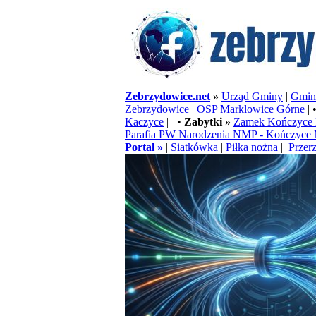
Zebrzydowice.net
»
Urząd Gminy
|
Gminn
Zebrzydowice
|
OSP Marklowice Górne
| 
Kaczyce
| •
Zabytki »
Zamek Kończyce 
Parafia PW Narodzenia NMP - Kończyce 
Portal »
|
Siatkówka
|
Piłka nożna
|
Przerz