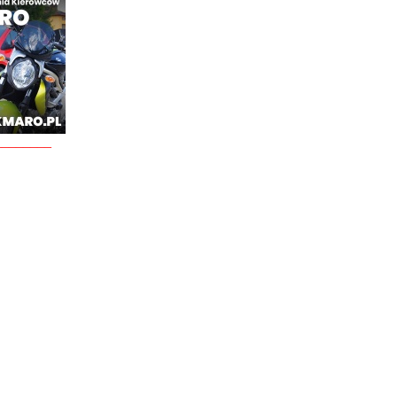
________