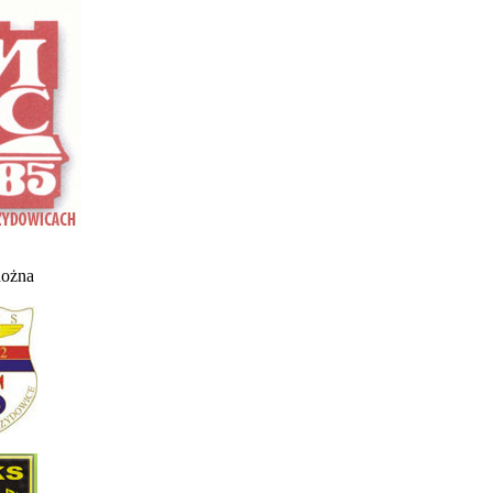
nożna