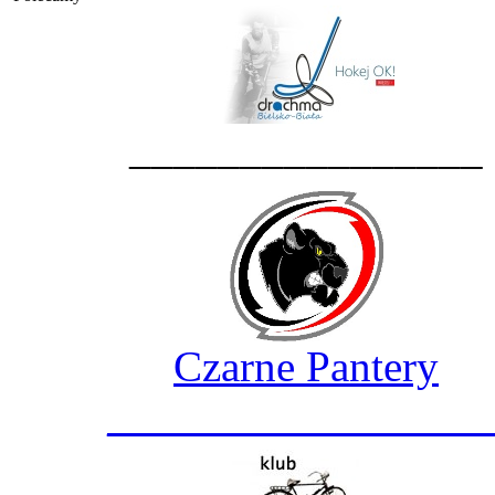
________________
Czarne Pantery
_________________