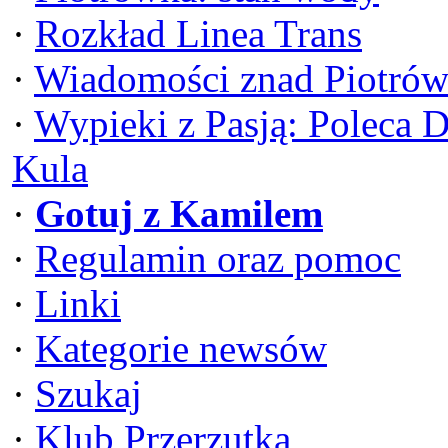
·
Rozkład Linea Trans
·
Wiadomości znad Piotrów
·
Wypieki z Pasją: Poleca 
Kula
·
Gotuj z Kamilem
·
Regulamin oraz pomoc
·
Linki
·
Kategorie newsów
·
Szukaj
·
Klub Przerzutka