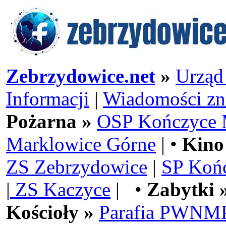
Zebrzydowice.net
»
Urząd
Informacji
|
Wiadomości zn
Pożarna »
OSP Kończyce 
Marklowice Górne
| •
Kino
ZS Zebrzydowice
|
SP Koń
|
ZS Kaczyce
| •
Zabytki 
Kościoły »
Parafia PWNMP