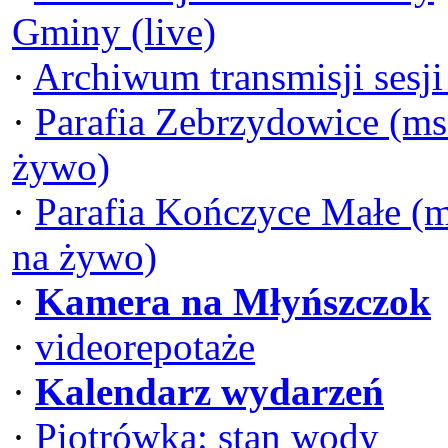
Gminy (live)
·
Archiwum transmisji sesj
·
Parafia Zebrzydowice (ms
żywo)
·
Parafia Kończyce Małe (
na żywo)
·
Kamera na Młyńszczok
·
videorepotaże
·
Kalendarz wydarzeń
·
Piotrówka: stan wody