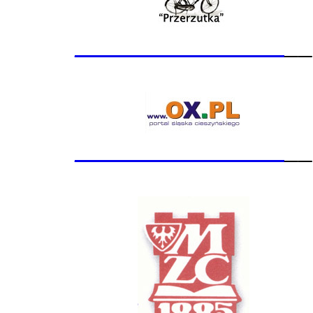
_______________
__
_______________
__