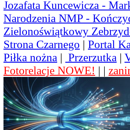
Jozafata Kuncewicza - Mar
Narodzenia NMP - Kończy
Zielonoświątkowy Zebrzy
Strona Czarnego
|
Portal K
Piłka nożna
|
Przerzutka
|
V
Fotorelacje NOWE!
| |
zani