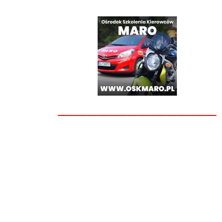
________________