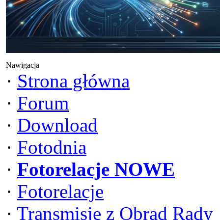
Nawigacja
·
Strona główna
·
Forum
·
Download
·
Fotodnia
·
Fotorelacje NOWE
·
Fotorelacje
·
Transmisje z Obrad Rady