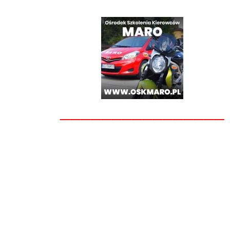
________________