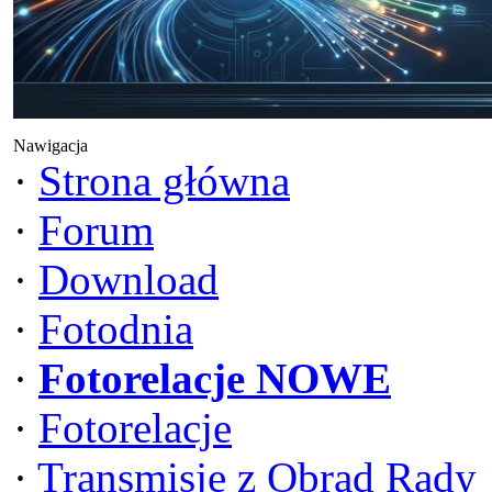
Nawigacja
·
Strona główna
·
Forum
·
Download
·
Fotodnia
·
Fotorelacje NOWE
·
Fotorelacje
·
Transmisje z Obrad Rady