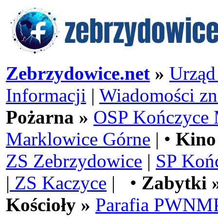
Zebrzydowice.net
»
Urząd
Informacji
|
Wiadomości zn
Pożarna »
OSP Kończyce 
Marklowice Górne
| •
Kino
ZS Zebrzydowice
|
SP Koń
|
ZS Kaczyce
| •
Zabytki 
Kościoły »
Parafia PWNMP