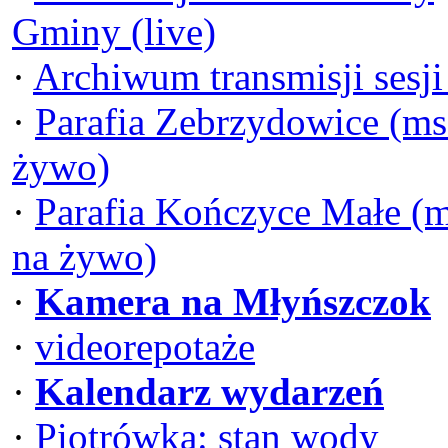
Gminy (live)
·
Archiwum transmisji sesj
·
Parafia Zebrzydowice (ms
żywo)
·
Parafia Kończyce Małe (
na żywo)
·
Kamera na Młyńszczok
·
videorepotaże
·
Kalendarz wydarzeń
·
Piotrówka: stan wody