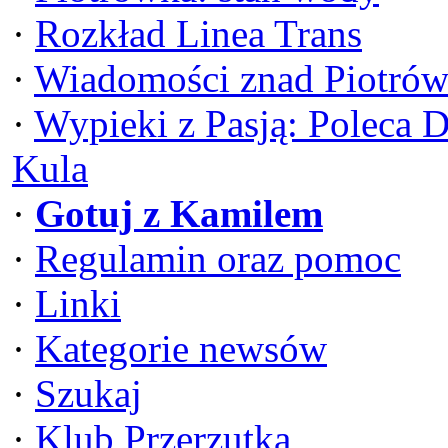
·
Rozkład Linea Trans
·
Wiadomości znad Piotrów
·
Wypieki z Pasją: Poleca 
Kula
·
Gotuj z Kamilem
·
Regulamin oraz pomoc
·
Linki
·
Kategorie newsów
·
Szukaj
·
Klub Przerzutka