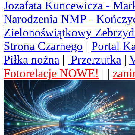
Jozafata Kuncewicza - Mar
Narodzenia NMP - Kończy
Zielonoświątkowy Zebrzy
Strona Czarnego
|
Portal K
Piłka nożna
|
Przerzutka
|
V
Fotorelacje NOWE!
| |
zani