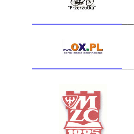
_______________
__
_______________
__