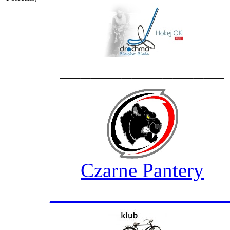
________________
Czarne Pantery
_________________