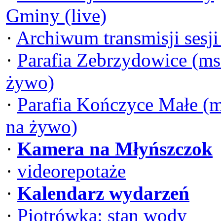
Gminy (live)
·
Archiwum transmisji sesj
·
Parafia Zebrzydowice (ms
żywo)
·
Parafia Kończyce Małe (
na żywo)
·
Kamera na Młyńszczok
·
videorepotaże
·
Kalendarz wydarzeń
·
Piotrówka: stan wody