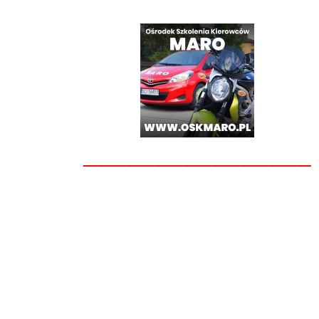
________________