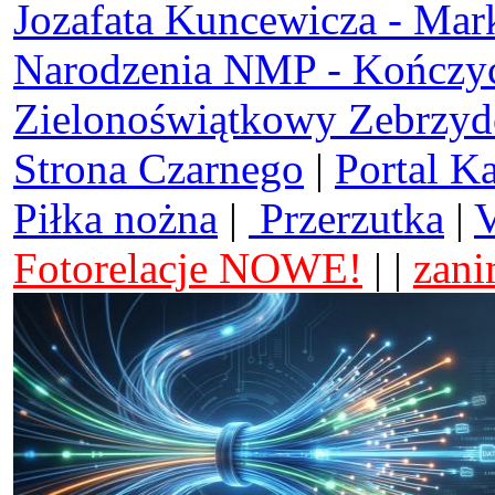
Jozafata Kuncewicza - Mar
Narodzenia NMP - Kończy
Zielonoświątkowy Zebrzy
Strona Czarnego
|
Portal K
Piłka nożna
|
Przerzutka
|
V
Fotorelacje NOWE!
| |
zani