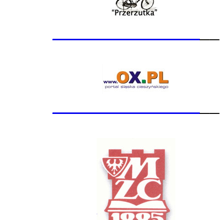
_______________
__
_______________
__