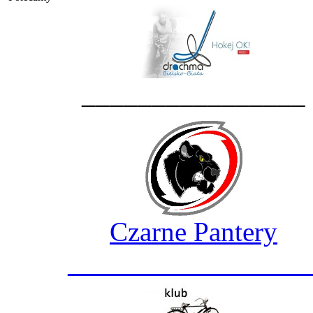
________________
Czarne Pantery
_________________