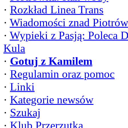
·
Rozkład Linea Trans
·
Wiadomości znad Piotrów
·
Wypieki z Pasją: Poleca 
Kula
·
Gotuj z Kamilem
·
Regulamin oraz pomoc
·
Linki
·
Kategorie newsów
·
Szukaj
·
Klub Przerzutka