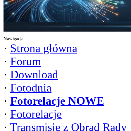
Nawigacja
·
Strona główna
·
Forum
·
Download
·
Fotodnia
·
Fotorelacje NOWE
·
Fotorelacje
·
Transmisje z Obrad Rady