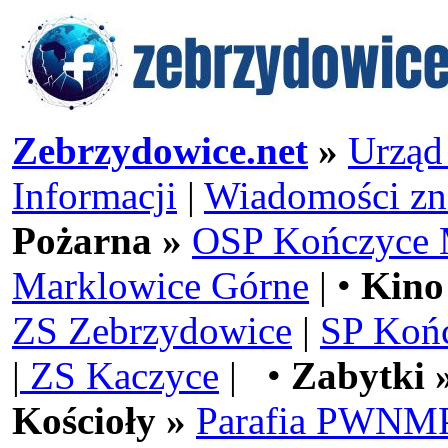
Zebrzydowice.net
»
Urząd
Informacji
|
Wiadomości zn
Pożarna »
OSP Kończyce 
Marklowice Górne
| •
Kino
ZS Zebrzydowice
|
SP Koń
|
ZS Kaczyce
| •
Zabytki 
Kościoły »
Parafia PWNMP