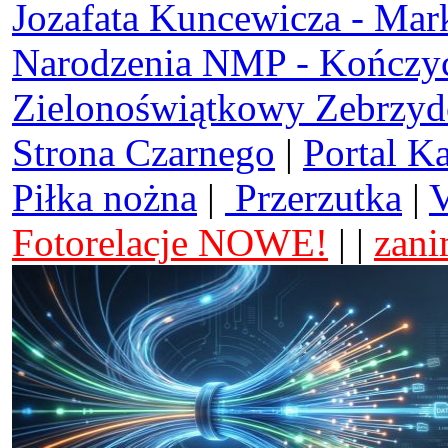
Jozafata Kuncewicza - Mar
Narodzenia NMP - Kończy
Zielonoświątkowy Zebrzy
Strona Czarnego
|
Portal K
Piłka nożna
|
Przerzutka
|
V
Fotorelacje NOWE!
| |
zani