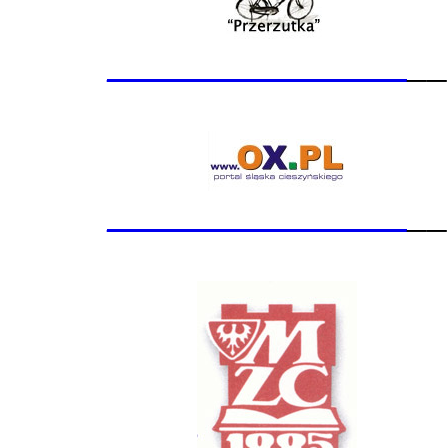
_______________
__
_______________
__