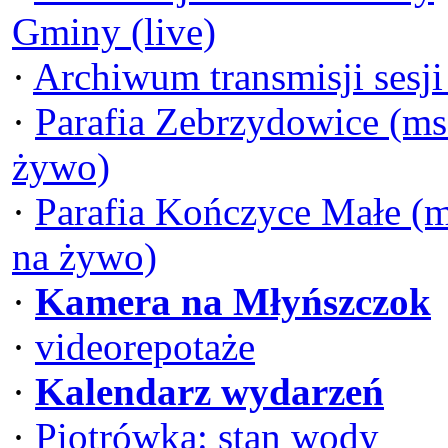
Gminy (live)
·
Archiwum transmisji sesj
·
Parafia Zebrzydowice (ms
żywo)
·
Parafia Kończyce Małe (
na żywo)
·
Kamera na Młyńszczok
·
videorepotaże
·
Kalendarz wydarzeń
·
Piotrówka: stan wody