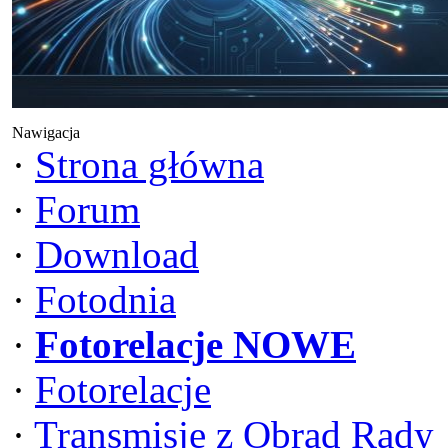
Nawigacja
·
Strona główna
·
Forum
·
Download
·
Fotodnia
·
Fotorelacje NOWE
·
Fotorelacje
·
Transmisje z Obrad Rady