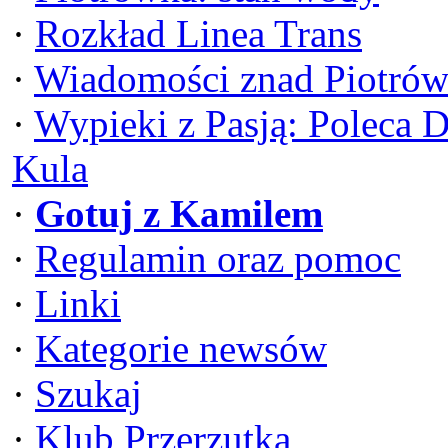
·
Rozkład Linea Trans
·
Wiadomości znad Piotrów
·
Wypieki z Pasją: Poleca 
Kula
·
Gotuj z Kamilem
·
Regulamin oraz pomoc
·
Linki
·
Kategorie newsów
·
Szukaj
·
Klub Przerzutka