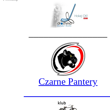
________________
Czarne Pantery
_________________