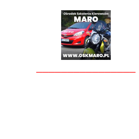
________________