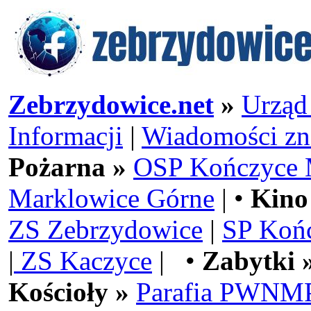
Zebrzydowice.net
»
Urząd
Informacji
|
Wiadomości zn
Pożarna »
OSP Kończyce 
Marklowice Górne
| •
Kino
ZS Zebrzydowice
|
SP Koń
|
ZS Kaczyce
| •
Zabytki 
Kościoły »
Parafia PWNMP