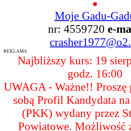
Moje Gadu-Gad
nr: 4559720
e-ma
crasher1977@o2.
REKLAMA
Najbliższy kurs: 19 sier
godz. 16:00
UWAGA - Ważne!! Proszę p
sobą Profil Kandydata n
(PKK) wydany przez S
Powiatowe. Możliwość 