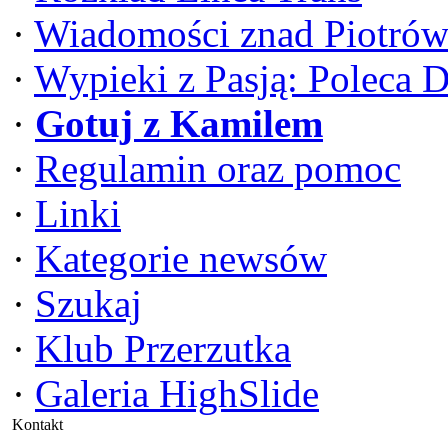
·
Wiadomości znad Piotrów
·
Wypieki z Pasją: Poleca 
·
Gotuj z Kamilem
·
Regulamin oraz pomoc
·
Linki
·
Kategorie newsów
·
Szukaj
·
Klub Przerzutka
·
Galeria HighSlide
Kontakt