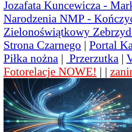
Jozafata Kuncewicza - Mar
Narodzenia NMP - Kończy
Zielonoświątkowy Zebrzy
Strona Czarnego
|
Portal K
Piłka nożna
|
Przerzutka
|
V
Fotorelacje NOWE!
| |
zani