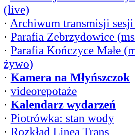
(live)
·
Archiwum transmisji sesj
·
Parafia Zebrzydowice (ms
·
Parafia Kończyce Małe (m
żywo)
·
Kamera na Młyńszczok
·
videorepotaże
·
Kalendarz wydarzeń
·
Piotrówka: stan wody
·
Rozkład Linea Trans