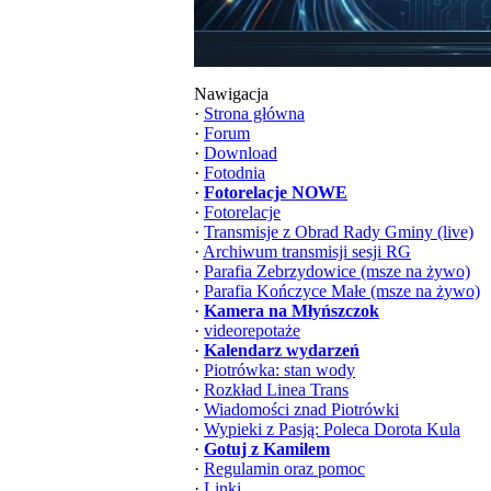
Nawigacja
·
Strona główna
·
Forum
·
Download
·
Fotodnia
·
Fotorelacje NOWE
·
Fotorelacje
·
Transmisje z Obrad Rady Gminy (live)
·
Archiwum transmisji sesji RG
·
Parafia Zebrzydowice (msze na żywo)
·
Parafia Kończyce Małe (msze na żywo)
·
Kamera na Młyńszczok
·
videorepotaże
·
Kalendarz wydarzeń
·
Piotrówka: stan wody
·
Rozkład Linea Trans
·
Wiadomości znad Piotrówki
·
Wypieki z Pasją: Poleca Dorota Kula
·
Gotuj z Kamilem
·
Regulamin oraz pomoc
·
Linki