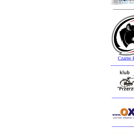
________
Czarne 
_________
_________
_________