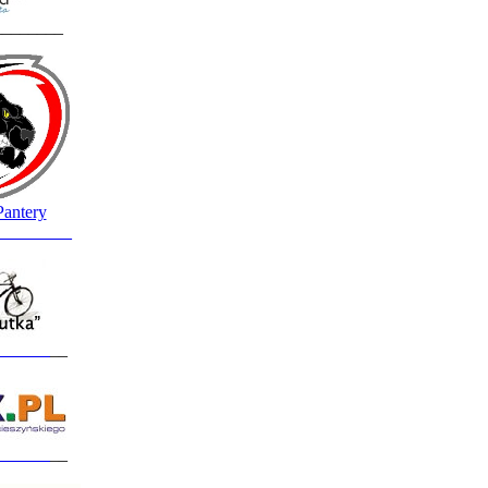
________
Pantery
_________
______
__
______
__