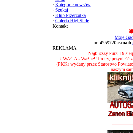
·
Kategorie newsów
·
Szukaj
·
Klub Przerzutka
·
Galeria HighSlide
Kontakt
Moje Ga
nr: 4559720
e-mail:
REKLAMA
Najbliższy kurs: 19 sie
UWAGA - Ważne!! Proszę przynieść ze
(PKK) wydany przez Starostwo Powiat
naszym sam
________