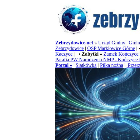
Zebrzydowice.net
»
Urząd Gminy
|
Gminn
Zebrzydowice
|
OSP Marklowice Górne
| 
Kaczyce
| •
Zabytki »
Zamek Kończyce 
Parafia PW Narodzenia NMP - Kończyce 
Portal »
|
Siatkówka
|
Piłka nożna
|
Przerz