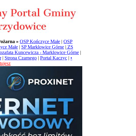
Pożarna »
OSP Kończyce Małe
|
OSP
yce Małe
|
SP Marklowice Górne
|
ZS
Jozafata Kuncewicza - Marklowice Górne
|
r
|
Strona Czarnego
|
Portal Kaczyc
|
•
ujesz