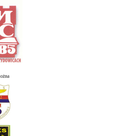
nożna