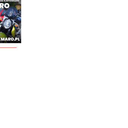
________