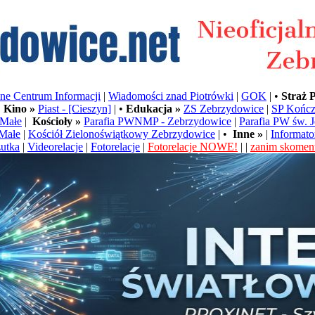
e Centrum Informacji
|
Wiadomości znad Piotrówki
|
GOK
| •
Straż 
•
Kino »
Piast - [Cieszyn]
| •
Edukacja »
ZS Zebrzydowice
|
SP Kończ
Małe
|
Kościoły »
Parafia PWNMP - Zebrzydowice
|
Parafia PW św. 
Małe
|
Kościół Zielonoświątkowy Zebrzydowice
| •
Inne »
|
Informato
utka
|
Videorelacje
|
Fotorelacje
|
Fotorelacje NOWE!
| |
zanim skoment