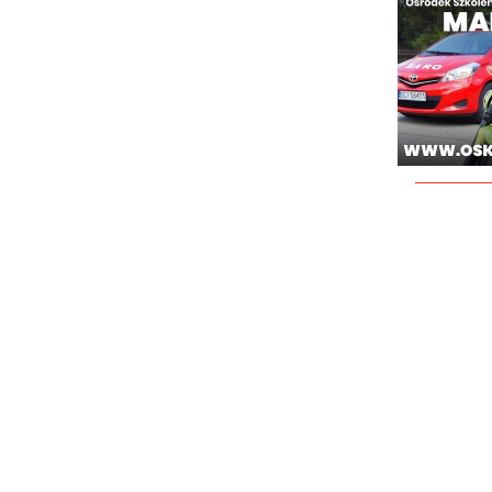
________