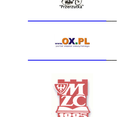
_______________
__
_______________
__