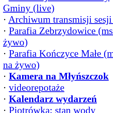
Gminy (live)
·
Archiwum transmisji sesj
·
Parafia Zebrzydowice (ms
żywo)
·
Parafia Kończyce Małe (
na żywo)
·
Kamera na Młyńszczok
·
videorepotaże
·
Kalendarz wydarzeń
·
Piotrówka: stan wody