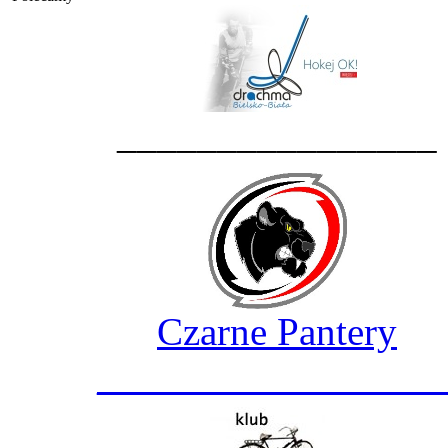
________________
Czarne Pantery
_________________