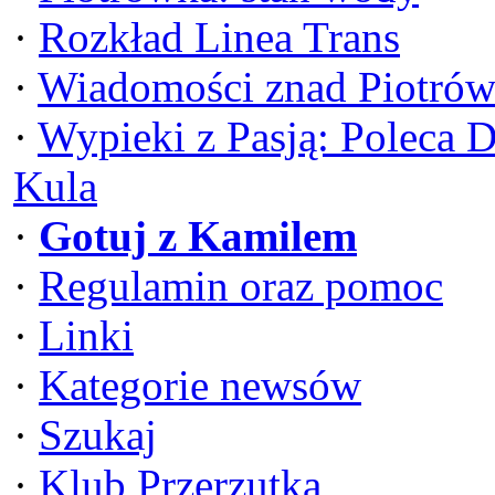
·
Rozkład Linea Trans
·
Wiadomości znad Piotrów
·
Wypieki z Pasją: Poleca 
Kula
·
Gotuj z Kamilem
·
Regulamin oraz pomoc
·
Linki
·
Kategorie newsów
·
Szukaj
·
Klub Przerzutka