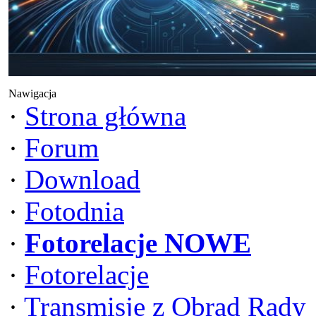
Nawigacja
·
Strona główna
·
Forum
·
Download
·
Fotodnia
·
Fotorelacje NOWE
·
Fotorelacje
·
Transmisje z Obrad Rady