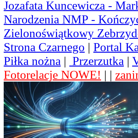
Jozafata Kuncewicza - Mar
Narodzenia NMP - Kończy
Zielonoświątkowy Zebrzy
Strona Czarnego
|
Portal K
Piłka nożna
|
Przerzutka
|
V
Fotorelacje NOWE!
| |
zani