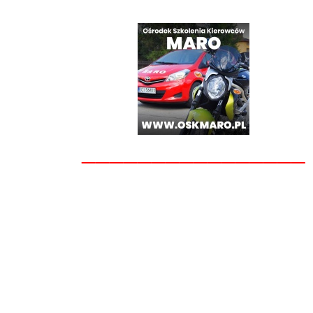
________________