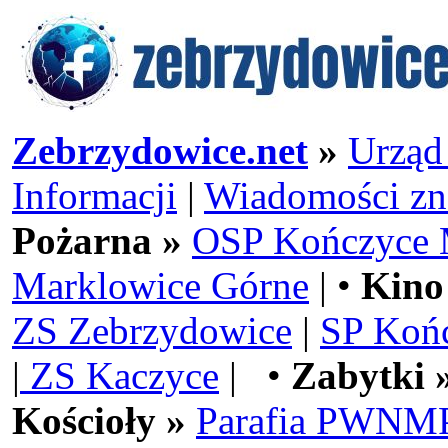
Zebrzydowice.net
»
Urząd
Informacji
|
Wiadomości zn
Pożarna »
OSP Kończyce 
Marklowice Górne
| •
Kino
ZS Zebrzydowice
|
SP Koń
|
ZS Kaczyce
| •
Zabytki 
Kościoły »
Parafia PWNMP