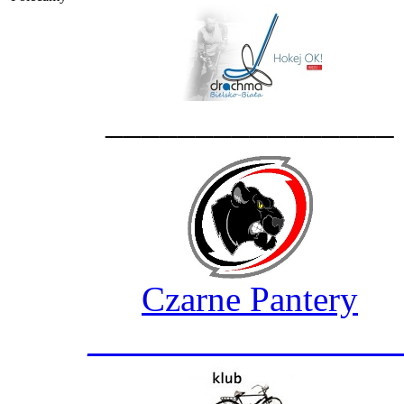
________________
Czarne Pantery
_________________