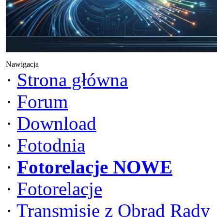
Nawigacja
·
Strona główna
·
Forum
·
Download
·
Fotodnia
·
Fotorelacje NOWE
·
Fotorelacje
·
Transmisje z Obrad Rady