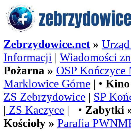
Zebrzydowice.net
»
Urząd
Informacji
|
Wiadomości zn
Pożarna »
OSP Kończyce 
Marklowice Górne
| •
Kino
ZS Zebrzydowice
|
SP Koń
|
ZS Kaczyce
| •
Zabytki 
Kościoły »
Parafia PWNMP