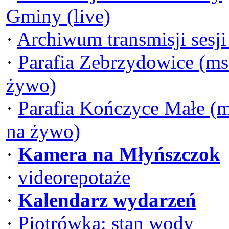
Gminy (live)
·
Archiwum transmisji sesj
·
Parafia Zebrzydowice (ms
żywo)
·
Parafia Kończyce Małe (
na żywo)
·
Kamera na Młyńszczok
·
videorepotaże
·
Kalendarz wydarzeń
·
Piotrówka: stan wody