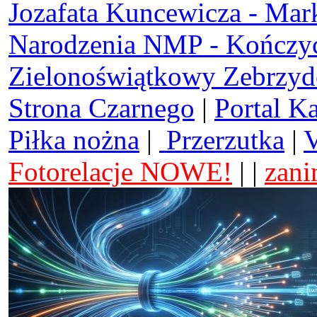
Jozafata Kuncewicza - Mar
Narodzenia NMP - Kończy
Zielonoświątkowy Zebrzy
Strona Czarnego
|
Portal K
Piłka nożna
|
Przerzutka
|
V
Fotorelacje NOWE!
| |
zani