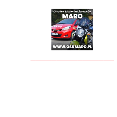
________________