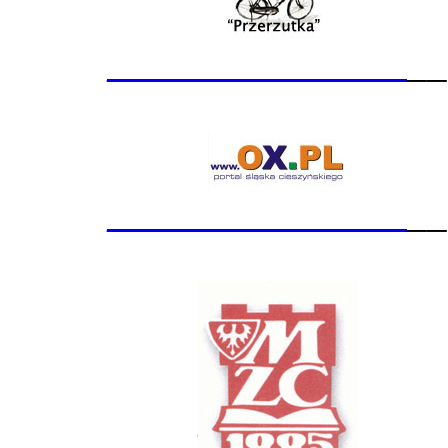
_______________
__
_______________
__