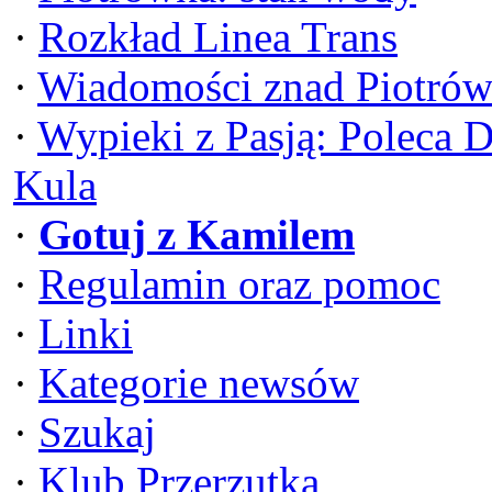
·
Rozkład Linea Trans
·
Wiadomości znad Piotrów
·
Wypieki z Pasją: Poleca 
Kula
·
Gotuj z Kamilem
·
Regulamin oraz pomoc
·
Linki
·
Kategorie newsów
·
Szukaj
·
Klub Przerzutka