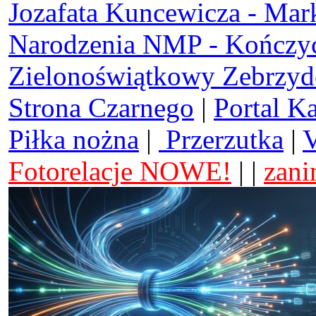
Jozafata Kuncewicza - Mar
Narodzenia NMP - Kończy
Zielonoświątkowy Zebrzy
Strona Czarnego
|
Portal K
Piłka nożna
|
Przerzutka
|
V
Fotorelacje NOWE!
| |
zani