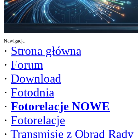
Nawigacja
·
Strona główna
·
Forum
·
Download
·
Fotodnia
·
Fotorelacje NOWE
·
Fotorelacje
·
Transmisje z Obrad Rady