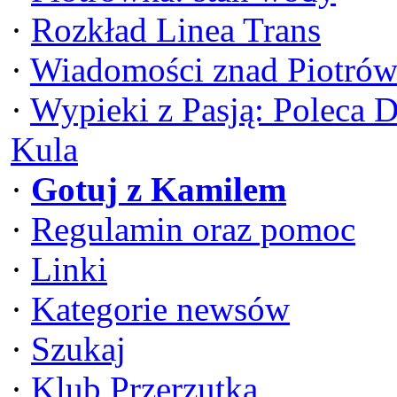
·
Rozkład Linea Trans
·
Wiadomości znad Piotrów
·
Wypieki z Pasją: Poleca 
Kula
·
Gotuj z Kamilem
·
Regulamin oraz pomoc
·
Linki
·
Kategorie newsów
·
Szukaj
·
Klub Przerzutka