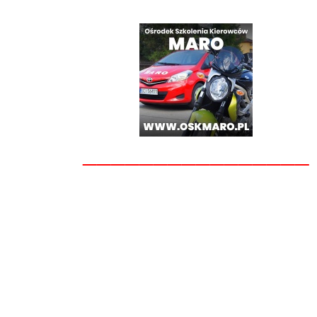
________________