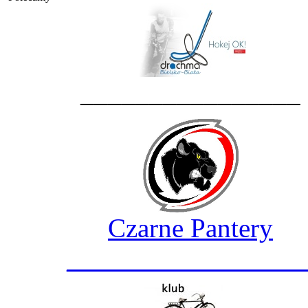
________________
Czarne Pantery
_________________