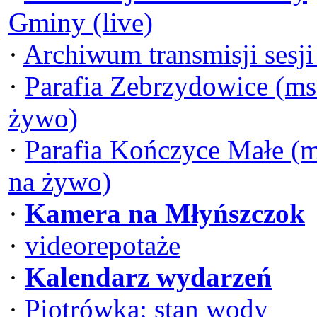
Gminy (live)
·
Archiwum transmisji sesj
·
Parafia Zebrzydowice (ms
żywo)
·
Parafia Kończyce Małe (
na żywo)
·
Kamera na Młyńszczok
·
videorepotaże
·
Kalendarz wydarzeń
·
Piotrówka: stan wody