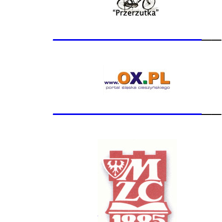
_______________
__
_______________
__