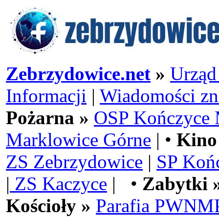
Zebrzydowice.net
»
Urząd
Informacji
|
Wiadomości zn
Pożarna »
OSP Kończyce 
Marklowice Górne
| •
Kino
ZS Zebrzydowice
|
SP Koń
|
ZS Kaczyce
| •
Zabytki 
Kościoły »
Parafia PWNMP