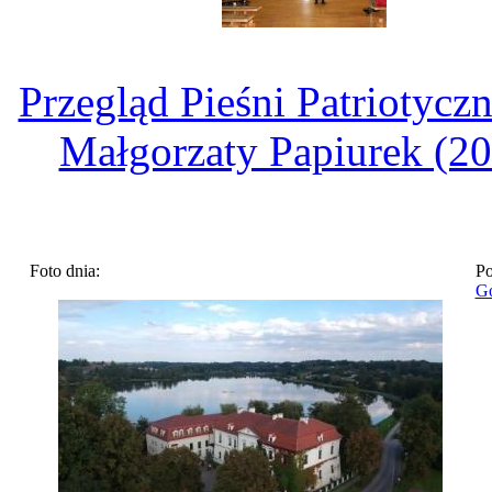
Przegląd Pieśni Patriotyczn
Małgorzaty Papiurek (2
Foto dnia:
Po
Go