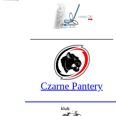
________________
Czarne Pantery
_________________