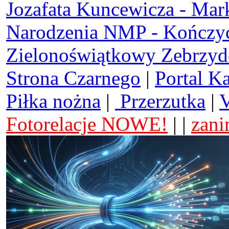
Jozafata Kuncewicza - Mar
Narodzenia NMP - Kończy
Zielonoświątkowy Zebrzy
Strona Czarnego
|
Portal K
Piłka nożna
|
Przerzutka
|
V
Fotorelacje NOWE!
| |
zani