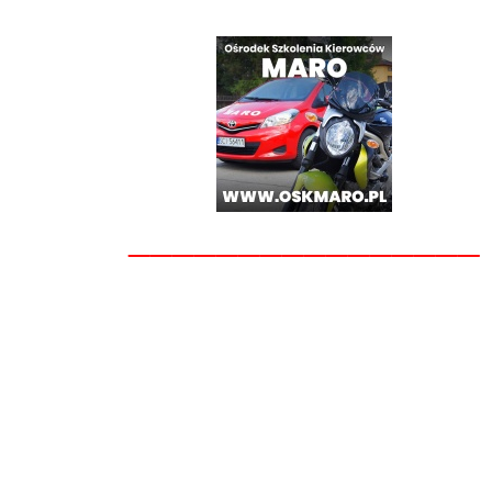
________________