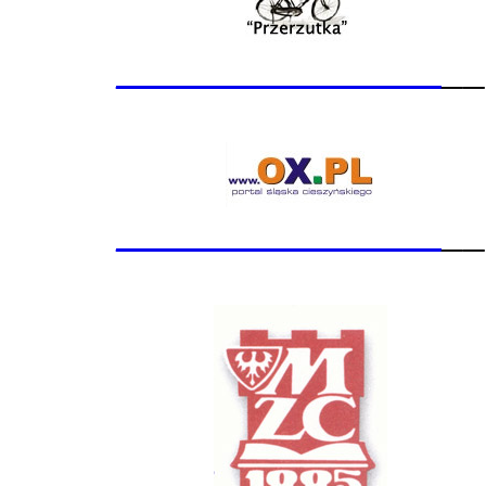
_______________
__
_______________
__