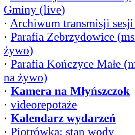
Gminy (live)
·
Archiwum transmisji sesj
·
Parafia Zebrzydowice (ms
żywo)
·
Parafia Kończyce Małe (
na żywo)
·
Kamera na Młyńszczok
·
videorepotaże
·
Kalendarz wydarzeń
·
Piotrówka: stan wody