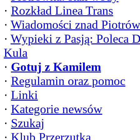
·
Rozkład Linea Trans
·
Wiadomości znad Piotrów
·
Wypieki z Pasją: Poleca 
Kula
·
Gotuj z Kamilem
·
Regulamin oraz pomoc
·
Linki
·
Kategorie newsów
·
Szukaj
·
Klub Przerzutka