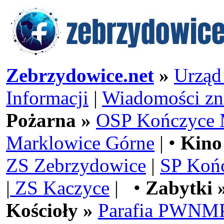
Zebrzydowice.net
»
Urząd
Informacji
|
Wiadomości zn
Pożarna »
OSP Kończyce 
Marklowice Górne
| •
Kino
ZS Zebrzydowice
|
SP Koń
|
ZS Kaczyce
| •
Zabytki 
Kościoły »
Parafia PWNMP