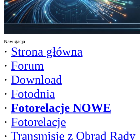
Nawigacja
·
Strona główna
·
Forum
·
Download
·
Fotodnia
·
Fotorelacje NOWE
·
Fotorelacje
·
Transmisje z Obrad Rady